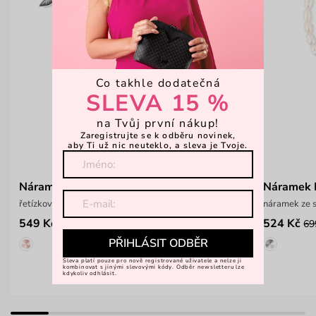
Co takhle dodatečná
SLEVA 15 %
na Tvůj první nákup!
Zaregistrujte se k odběru novinek,
aby Ti už nic neuteklo, a sleva je Tvoje.
Náramek Gleam Silver
Náramek 
řetízkový náramek s motivem lístků
náramek ze 
549 Kč
524 Kč
69
PŘIHLÁSIT ODBĚR
Sleva platí pouze pro nově registrované uživatele a nelze ji
kombinovat s jinými slevovými kódy. Odběr newsletteru lze
kdykoliv odhlásit.