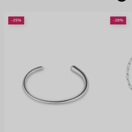
-25%
-28%