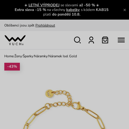
Zajímavosti ze světa Vuch:
Přečíst
☀️
LETNÍ VÝPRODEJ
se slevami
až -50 %
☀️
Extra sleva -15 %
na všechny
kabelky
s kódem
KAB15
Výměna a vrácení zdarma
Zobrazit
platí
do pondělí 10.8.
Oblíbenci jsou zpět
Prohlédnout
Nech se inspirovat
Ukázat
Home
/
Ženy
/
Šperky
/
Náramky
/
Náramek Isel Gold
-43%