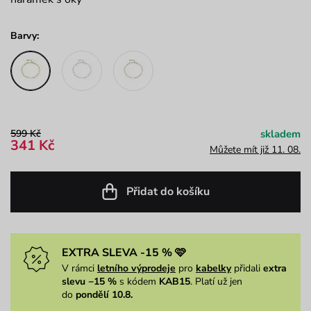
Barvy:
599 Kč
skladem
341 Kč
Můžete mít již 11. 08.
Přidat do košíku
EXTRA SLEVA -15 % 🩷
V rámci
letního výprodeje
pro
kabelky
přidali
extra
slevu −15 %
s kódem
KAB15
. Platí už jen
do
pondělí 10.8.