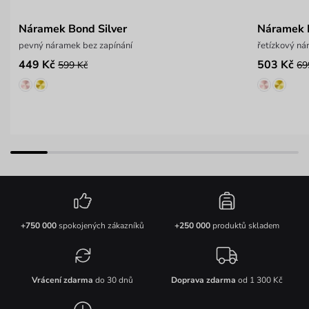
Náramek Bond Silver
Náramek N
pevný náramek bez zapínání
řetízkový ná
449 Kč
503 Kč
599 Kč
69
+750 000
spokojených zákazníků
+250 000
produktů skladem
Vrácení zdarma
do 30 dnů
Doprava zdarma
od 1 300 Kč