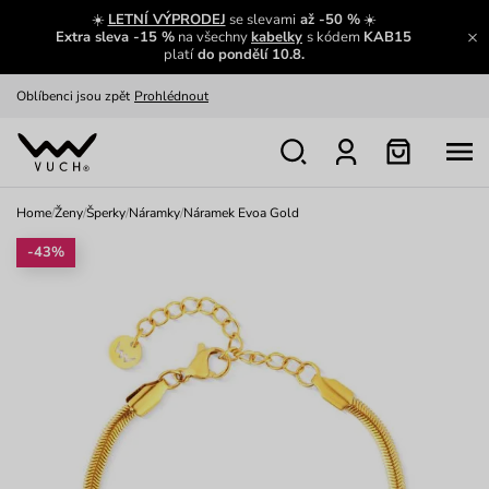
Zajímavosti ze světa Vuch:
Přečíst
☀️
LETNÍ VÝPRODEJ
se slevami
až -50 %
☀️
Extra sleva -15 %
na všechny
kabelky
s kódem
KAB15
Výměna a vrácení zdarma
Zobrazit
platí
do pondělí 10.8.
Oblíbenci jsou zpět
Prohlédnout
Nech se inspirovat
Ukázat
Home
/
Ženy
/
Šperky
/
Náramky
/
Náramek Evoa Gold
-43%