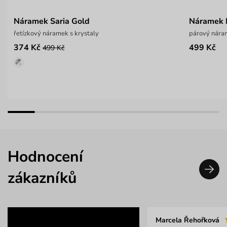
Náramek Saria Gold
Náramek 
řetízkový náramek s krystaly
párový nára
374 Kč
499 Kč
499 Kč
Hodnocení
zákazníků
Marcela Řehořková