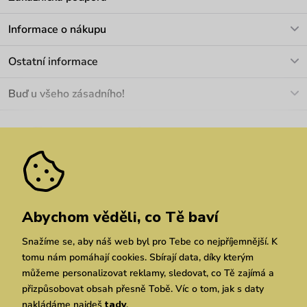
V pracovních dnech Po-Pá: 8-17h
Informace o nákupu
info@vuch.cz
Kontakt
Ostatní informace
+420 466 566 493
Doprava a platba
O nás
Buď u všeho zásadního!
Materiály a údržba
Kariéra
Nejčastější dotazy
Novinky
Slevy
Akce
Velkoobchod
Vrácení a reklamace
We Care
Odebírat
Pozáruční opravy
Dárkové poukazy
Zásady ochrany osobních údajů
zde
Vuchlook
Prodejny
Praha
Brno
Chrudim
Abychom věděli, co Tě baví
Snažíme se, aby náš web byl pro Tebe co nejpříjemnější. K
tomu nám pomáhají cookies. Sbírají data, díky kterým
můžeme personalizovat reklamy, sledovat, co Tě zajímá a
přizpůsobovat obsah přesně Tobě. Víc o tom, jak s daty
nakládáme najdeš
tady
.