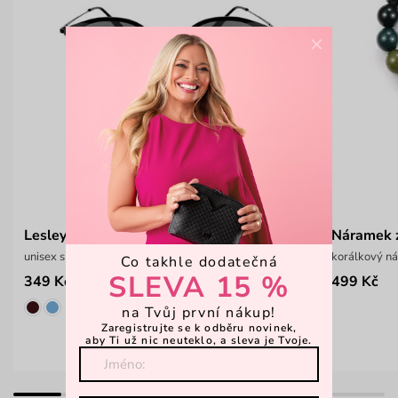
×
Lesley Black
Náramek z
unisex sluneční brýle
korálkový n
Co takhle dodatečná
SLEVA 15 %
349 Kč
499 Kč
499 Kč
na Tvůj první nákup!
Zaregistrujte se k odběru novinek,
aby Ti už nic neuteklo, a sleva je Tvoje.