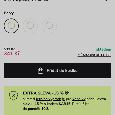
Barvy:
599 Kč
skladem
341 Kč
Můžete mít již 11. 08.
Přidat do košíku
EXTRA SLEVA -15 % 🩷
V rámci
letního výprodeje
pro
kabelky
přidali
extra
slevu −15 %
s kódem
KAB15
. Platí už jen
do
pondělí 10.8.