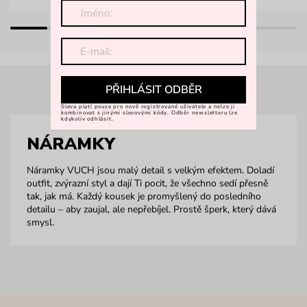
PŘIHLÁSIT ODBĚR
Sleva platí pouze pro nově registrované uživatele a nelze ji
kombinovat s jinými slevovými kódy. Odběr newsletteru lze
kdykoliv odhlásit.
NÁRAMKY
Náramky VUCH jsou malý detail s velkým efektem. Doladí
outfit, zvýrazní styl a dají Ti pocit, že všechno sedí přesně
tak, jak má. Každý kousek je promyšlený do posledního
detailu – aby zaujal, ale nepřebíjel. Prostě šperk, který dává
smysl.