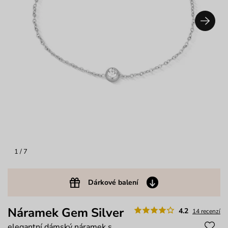
1
/ 7
Dárkové balení
Náramek Gem Silver
4.2
14 recenzí
elegantní dámský náramek s