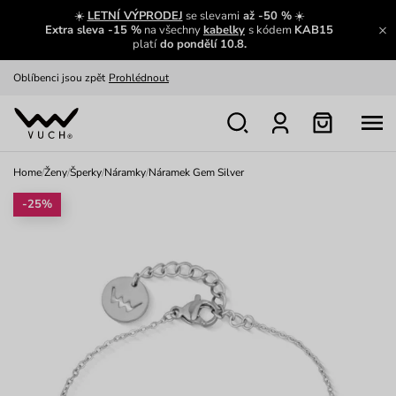
☀️
LETNÍ VÝPRODEJ
se slevami
až -50 %
☀️
Extra sleva -15 %
na všechny
kabelky
s kódem
KAB15
Výměna a vrácení zdarma
Zobrazit
platí
do pondělí 10.8.
Oblíbenci jsou zpět
Prohlédnout
Nech se inspirovat
Ukázat
Home
/
Ženy
/
Šperky
/
Náramky
/
Náramek Gem Silver
-25%