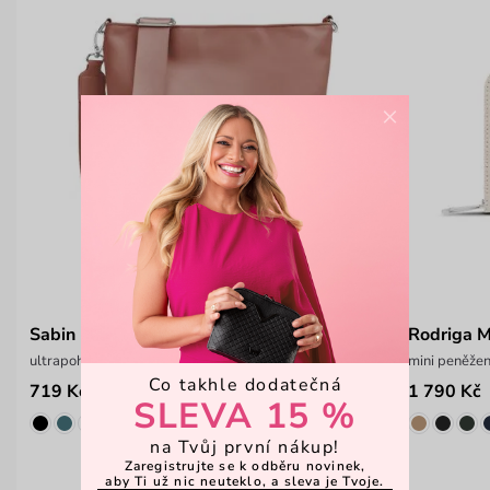
×
Sabin Brown
Rodriga M
ultrapohodlná crossbody kabelka
mini peněžen
Co takhle dodatečná
719 Kč
1 790 Kč
999 Kč
SLEVA 15 %
na Tvůj první nákup!
Zaregistrujte se k odběru novinek,
aby Ti už nic neuteklo, a sleva je Tvoje.