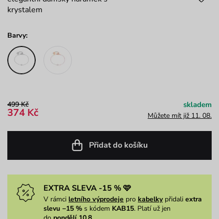
krystalem
Barvy:
499 Kč
skladem
374 Kč
Můžete mít již 11. 08.
Přidat do košíku
EXTRA SLEVA -15 % 🩷
V rámci
letního výprodeje
pro
kabelky
přidali
extra
slevu −15 %
s kódem
KAB15
. Platí už jen
do
pondělí 10.8.