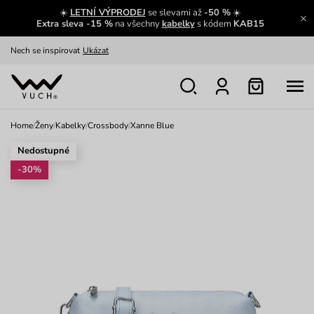
☀️
LETNÍ VÝPRODEJ
se slevami až
-50 %
☀️
Oblíbenci jsou zpět
Prohlédnout
Extra sleva -15 %
na všechny
kabelky
s kódem
KAB15
Nech se inspirovat
Ukázat
Home
/
Ženy
/
Kabelky
/
Crossbody
/
Xanne Blue
Nedostupné
-30%