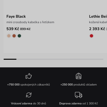
Faye Black
Lethie Be
mini crossbody kabelka s řetízkem
kožená kabe
539 Kč
2 393 Kč
899 Kč
+750 000
spokojených zákazníků
+250 000
produktů skladem
Vrácení zdarma
do 30 dnů
Doprava zdarma
od 1 300 Kč