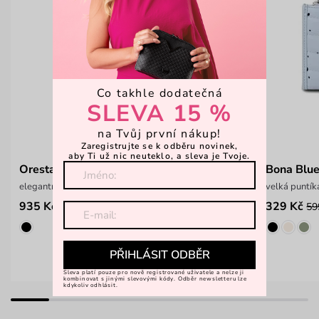
Co takhle dodatečná
SLEVA 15 %
na Tvůj první nákup!
Zaregistrujte se k odběru novinek,
aby Ti už nic neuteklo, a sleva je Tvoje.
Oresta Blue
Bona Blu
elegantní hladká taška na notebook
velká puntí
935 Kč
329 Kč
1 299 Kč
59
PŘIHLÁSIT ODBĚR
Sleva platí pouze pro nově registrované uživatele a nelze ji
kombinovat s jinými slevovými kódy. Odběr newsletteru lze
kdykoliv odhlásit.