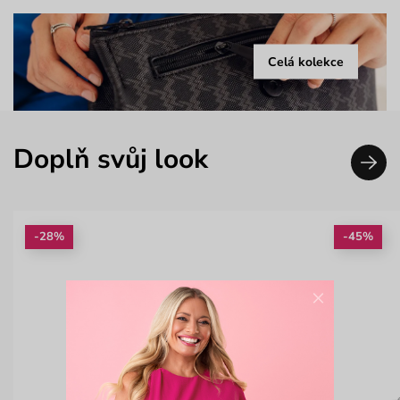
Celá kolekce
Doplň svůj look
-28%
-45%
×