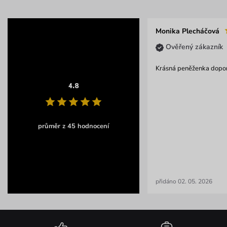
Monika Plecháčová
Ověřený zákazník
Krásná peněženka dopor
4.8
průměr z 45 hodnocení
přidáno 02. 05. 2026