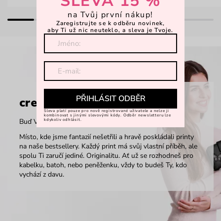
SLEVA 15 %
na Tvůj první nákup!
Zaregistrujte se k odběru novinek,
aby Ti už nic neuteklo, a sleva je Tvoje.
PŘIHLÁSIT ODBĚR
creARTivity
Sleva platí pouze pro nově registrované uživatele a nelze ji
kombinovat s jinými slevovými kódy. Odběr newsletteru lze
kdykoliv odhlásit.
Buď Vuch, buď vidět.
Místo, kde jsme fantazií nešetřili a hravě poskládali printy
na naše bestsellery. Každý print má svůj vlastní příběh, ale
spolu Ti zaručí jediné. Originalitu. Ať už se rozhodneš pro
kabelku, batoh, nebo peněženku, vždy to budeš Ty, kdo
vychází z davu.