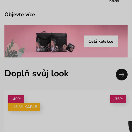
balení
Objevte více
Celá kolekce
Doplň svůj look
-40%
-35%
-15 %: KAB15