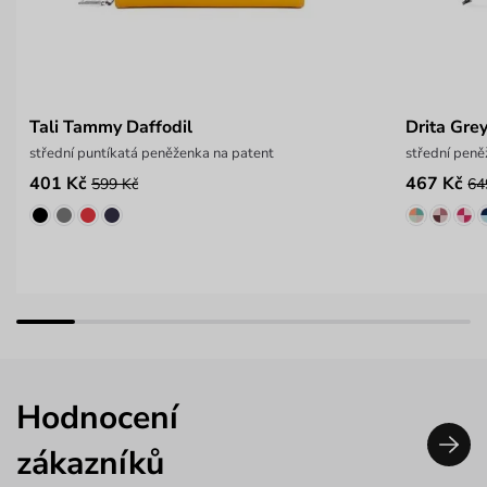
Tali Tammy Daffodil
Drita Gre
střední puntíkatá peněženka na patent
střední peně
401 Kč
467 Kč
599 Kč
64
Hodnocení
zákazníků