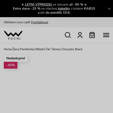
Zajímavosti ze světa Vuch:
Přečíst
☀️
LETNÍ VÝPRODEJ
se slevami
až -50 %
☀️
Extra sleva -15 %
na všechny
kabelky
s kódem
KAB15
Výměna a vrácení zdarma
Zobrazit
platí
do pondělí 10.8.
Oblíbenci jsou zpět
Prohlédnout
Nech se inspirovat
Ukázat
Home
/
Ženy
/
Peněženky
/
Střední
/
Tali Tammy Chrysalis Black
Nedostupné
-43%