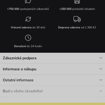
+750 000
spokojených zákazníků
+250 000
produktů skladem
Vrácení zdarma
do 30 dnů
Doprava zdarma
od 1 300 Kč
Doručení
do 24 hodin
Zákaznická podpora
V pracovních dnech Po-Pá: 8-17h
Informace o nákupu
info@vuch.cz
Kontakt
Ostatní informace
+420 466 566 493
Doprava a platba
O nás
Buď u všeho zásadního!
Materiály a údržba
Kariéra
Nejčastější dotazy
Novinky
Slevy
Akce
Velkoobchod