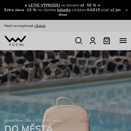
Výměna a vrácení zdarma
Zobrazit
☀️
LETNÍ VÝPRODEJ
se slevami
až -50 %
☀️
Extra sleva -15 %
na všechny
kabelky
s kódem
KAB15
platí
už jen
Oblíbenci jsou zpět
Prohlédnout
dnes
Nech se inspirovat
Ukázat
Home
/
New
/
Léto s VUCH
/
Do města
DO MĚSTA