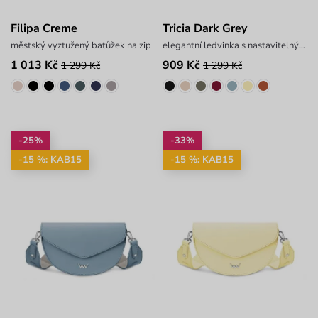
Filipa Creme
Tricia Dark Grey
městský vyztužený batůžek na zip
elegantní ledvinka s nastavitelným popruhem
1 013 Kč
909 Kč
1 299 Kč
1 299 Kč
-25%
-33%
-15 %: KAB15
-15 %: KAB15