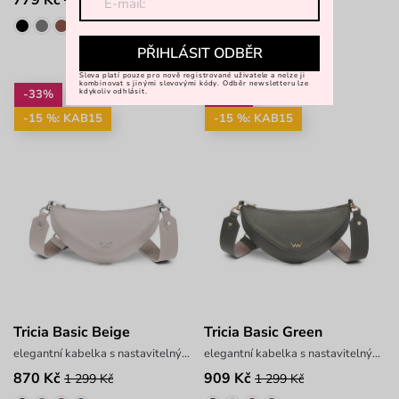
1 299 Kč
1 299 Kč
PŘIHLÁSIT ODBĚR
Sleva platí pouze pro nově registrované uživatele a nelze ji
kombinovat s jinými slevovými kódy. Odběr newsletteru lze
-33%
-30%
kdykoliv odhlásit.
-15 %: KAB15
-15 %: KAB15
Tricia Basic Beige
Tricia Basic Green
elegantní kabelka s nastavitelným popruhem
elegantní kabelka s nastavitelným popruhem
870 Kč
909 Kč
1 299 Kč
1 299 Kč