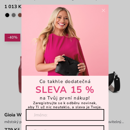
1 013 Kč
1 399 Kč
1 299 Kč
×
-40%
-38%
-15 %: KAB15
Co takhle dodatečná
SLEVA 15 %
na Tvůj první nákup!
Zaregistrujte se k odběru novinek,
aby Ti už nic neuteklo, a sleva je Tvoje.
Gioia Wine
Tricia Basic Black
městský prostorný batůžek
elegantní kabelka s nastavitelným popruhem
779 Kč
805 Kč