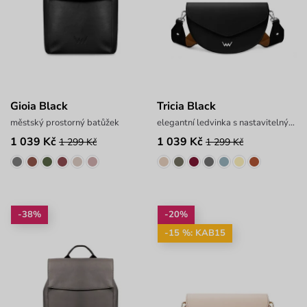
Gioia Black
Tricia Black
městský prostorný batůžek
elegantní ledvinka s nastavitelným popruhem
1 039 Kč
1 039 Kč
1 299 Kč
1 299 Kč
-38%
-20%
-15 %: KAB15