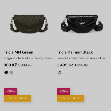
Tricia MN Green
Tricia Kaiman Black
elegantní ledvinka s monogramem
ikonická crossbody ledvinka s krokodýlím reliéfem
909 Kč
1 499 Kč
1 299 Kč
1 999 Kč
-35%
-25%
-15 %: KAB15
-15 %: KAB15