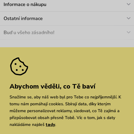
V pracovních dnech Po-Pá: 8-17h
Informace o nákupu
info@vuch.cz
Kontakt
Ostatní informace
+420 466 566 493
Doprava a platba
O nás
Buď u všeho zásadního!
Materiály a údržba
Kariéra
Nejčastější dotazy
Novinky
Slevy
Akce
Velkoobchod
Vrácení a reklamace
We Care
Odebírat
Pozáruční opravy
Dárkové poukazy
Zásady ochrany osobních údajů
zde
Vuchlook
Prodejny
Praha
Brno
Chrudim
Abychom věděli, co Tě baví
Snažíme se, aby náš web byl pro Tebe co nejpříjemnější. K
tomu nám pomáhají cookies. Sbírají data, díky kterým
můžeme personalizovat reklamy, sledovat, co Tě zajímá a
přizpůsobovat obsah přesně Tobě. Víc o tom, jak s daty
nakládáme najdeš
tady
.
Copyright © 2026 Vuch s.r.o. Všechna práva vyhrazena. Technicky zajišťuje