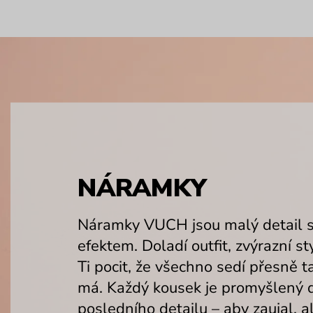
NÁRAMKY
Náramky VUCH jsou malý detail 
efektem. Doladí outfit, zvýrazní sty
Ti pocit, že všechno sedí přesně ta
má. Každý kousek je promyšlený 
posledního detailu – aby zaujal, a