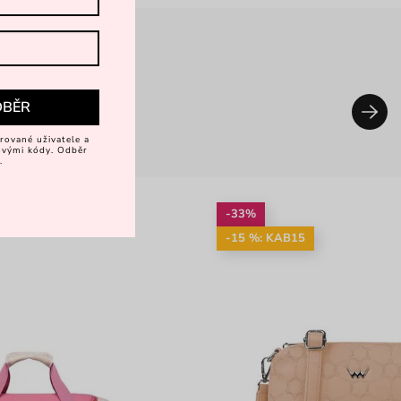
DBĚR
rované uživatele a
vovými kódy. Odběr
.
-33%
-15 %: KAB15