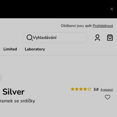
Výměna a vrácení zdarma
Zobrazit
Oblíbenci jsou zpět
Prohlédnout
Nech se inspirovat
Ukázat
Vyhledávání
Limited
Laboratory
 Silver
3.8
4 recenzí
áramek se srdíčky