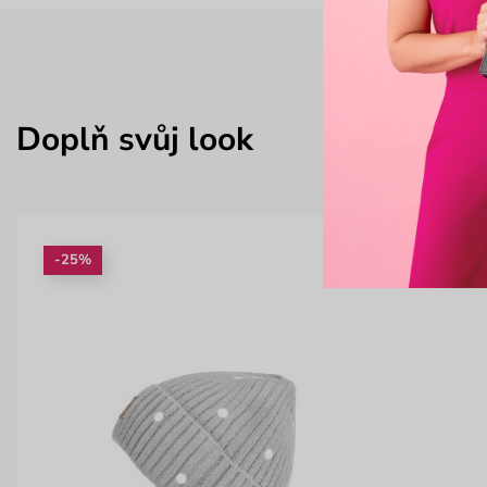
Doplň svůj look
-25%
-35