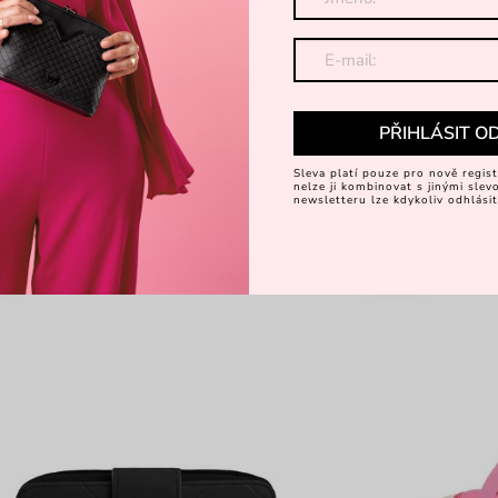
PŘIHLÁSIT O
Sleva platí pouze pro nově regist
nelze ji kombinovat s jinými sle
newsletteru lze kdykoliv odhlásit
%
-30%