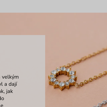
s velkým
l a dají
k, jak
do
le