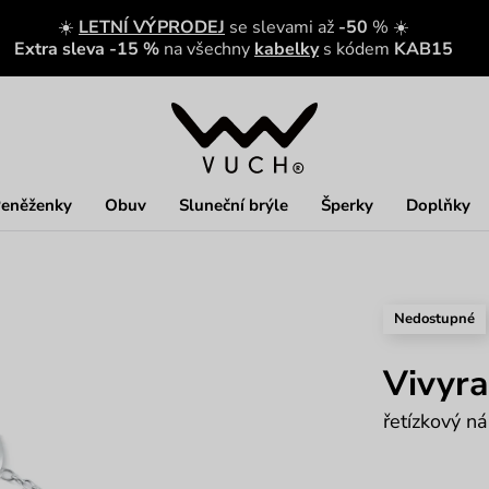
☀️
LETNÍ VÝPRODEJ
se slevami až
-50
% ☀️
Extra sleva -15 %
na všechny
kabelky
s kódem
KAB15
eněženky
Obuv
Sluneční brýle
Šperky
Doplňky
Nedostupné
Vivyra
řetízkový n