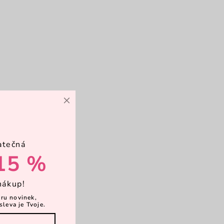
×
atečná
15 %
nákup!
ěru novinek,
sleva je Tvoje.