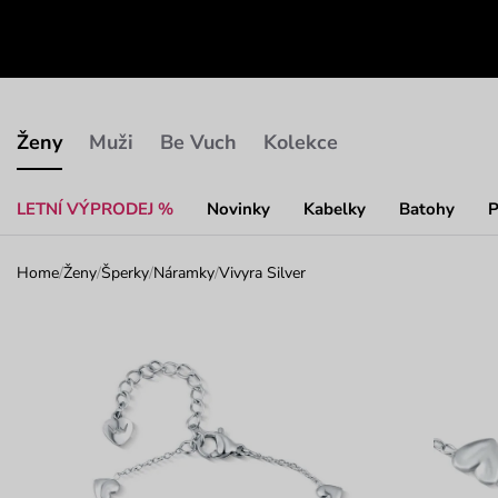
Ženy
Muži
Be Vuch
Kolekce
LETNÍ VÝPRODEJ %
Novinky
Kabelky
Batohy
P
Home
/
Ženy
/
Šperky
/
Náramky
/
Vivyra Silver