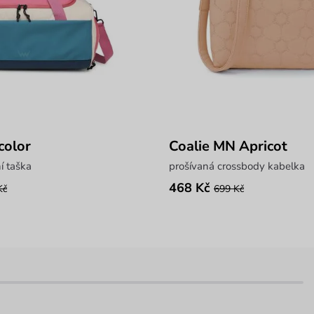
color
Coalie MN Apricot
í taška
prošívaná crossbody kabelka
468 Kč
Kč
699 Kč