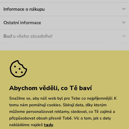
V pracovních dnech Po-Pá: 8-17h
Informace o nákupu
info@vuch.cz
Kontakt
Ostatní informace
+420 466 566 493
Doprava a platba
O nás
Buď u všeho zásadního!
Materiály a údržba
Kariéra
Nejčastější dotazy
Novinky
Slevy
Akce
Velkoobchod
Vrácení a reklamace
We Care
Odebírat
Pozáruční opravy
Dárkové poukazy
Zásady ochrany osobních údajů
zde
Vuchlook
Prodejny
Praha
Brno
Chrudim
Abychom věděli, co Tě baví
Snažíme se, aby náš web byl pro Tebe co nejpříjemnější. K
tomu nám pomáhají cookies. Sbírají data, díky kterým
můžeme personalizovat reklamy, sledovat, co Tě zajímá a
přizpůsobovat obsah přesně Tobě. Víc o tom, jak s daty
nakládáme najdeš
tady
.