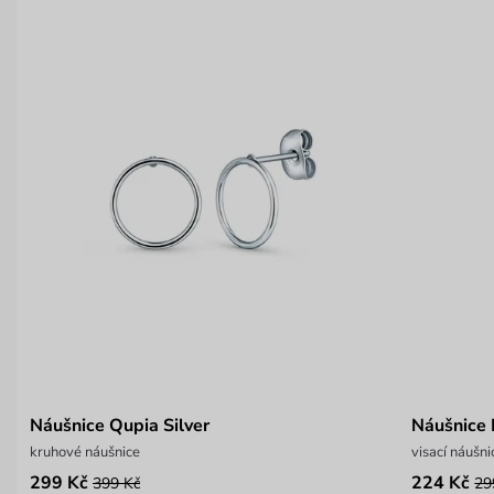
Náušnice Qupia Silver
Náušnice 
kruhové náušnice
visací náušn
299 Kč
224 Kč
399 Kč
29