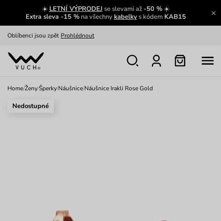
☀️
LETNÍ VÝPRODEJ
se slevami až
-50 %
☀️
Výměna a vrácení zdarma
Zobrazit
Extra sleva -15 %
na všechny
kabelky
s kódem
KAB15
Oblíbenci jsou zpět
Prohlédnout
Nech se inspirovat
Ukázat
Home
/
Ženy
/
Šperky
/
Náušnice
/
Náušnice Irakli Rose Gold
Nedostupné