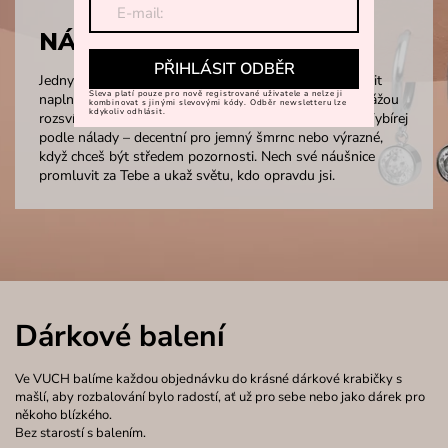
NÁUŠNICE
PŘIHLÁSIT ODBĚR
Jedny pro každý den, druhé pro chvíle, kdy chceš zazářit
Sleva platí pouze pro nově registrované uživatele a nelze ji
naplno. Náušnice VUCH jsou malé poklady, které dokážou
kombinovat s jinými slevovými kódy. Odběr newsletteru lze
kdykoliv odhlásit.
rozsvítit i obyčejný den a dodat Ti sebevědomí i styl. Vybírej
podle nálady – decentní pro jemný šmrnc nebo výrazné,
když chceš být středem pozornosti. Nech své náušnice
promluvit za Tebe a ukaž světu, kdo opravdu jsi.
Dárkové balení
Ve VUCH balíme každou objednávku do krásné dárkové krabičky s
mašlí, aby rozbalování bylo radostí, ať už pro sebe nebo jako dárek pro
někoho blízkého.
Bez starostí s balením.