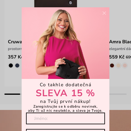
×
Cruwal Brown
Amra Bla
prostorná pánská peněženka s vnitřní klopou
elegantní dá
357 Kč
559 Kč
549 Kč
69
Co takhle dodatečná
SLEVA 15 %
na Tvůj první nákup!
Zaregistrujte se k odběru novinek,
aby Ti už nic neuteklo, a sleva je Tvoje.