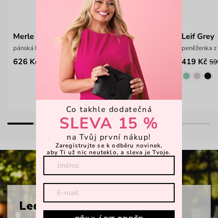
Merle Grey
Leif Grey
pánská kožená peněženka z hladkého materiálu
peněženka z 
626 Kč
419 Kč
1 099 Kč
59
Co takhle dodatečná
SLEVA 15 %
na Tvůj první nákup!
Zaregistrujte se k odběru novinek,
aby Ti už nic neuteklo, a sleva je Tvoje.
Ledvinky