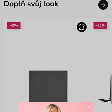
Doplň svůj look
-43%
-30%
×