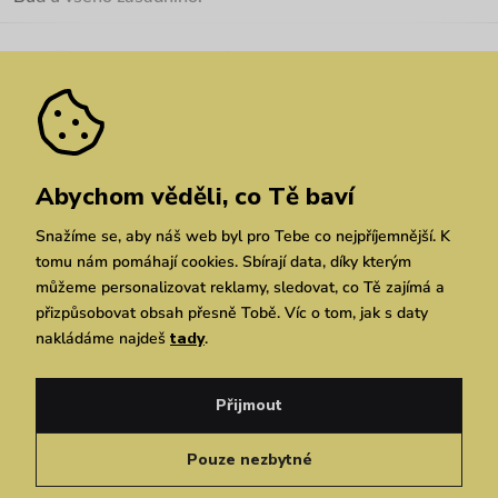
Kariéra
Nejčastější dotazy
Novinky
Slevy
Akce
Velkoobchod
Vrácení a reklamace
We Care
Odebírat
Pozáruční opravy
Dárkové poukazy
Zásady ochrany osobních údajů
zde
Vuchlook
Prodejny
Praha
Brno
Chrudim
Abychom věděli, co Tě baví
Snažíme se, aby náš web byl pro Tebe co nejpříjemnější. K
tomu nám pomáhají cookies. Sbírají data, díky kterým
můžeme personalizovat reklamy, sledovat, co Tě zajímá a
přizpůsobovat obsah přesně Tobě. Víc o tom, jak s daty
nakládáme najdeš
tady
.
Copyright © 2026 Vuch s.r.o. Všechna práva vyhrazena. Technicky zajišťuje
Simplia.cz
Přijmout
Obchodní podmínky
Zásady ochrany osobních údajů
Pouze nezbytné
Čeština