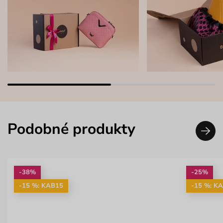
Podobné produkty
-38%
-25%
-15 %: KAB15
-15 %: K