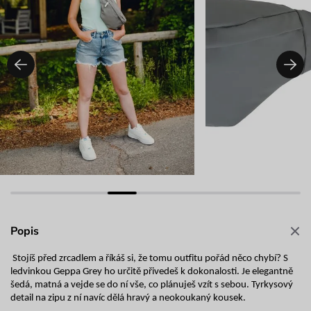
Popis
Stojíš před zrcadlem a říkáš si, že tomu outfitu pořád něco chybí? S
ledvinkou Geppa Grey ho určitě přivedeš k dokonalosti. Je elegantně
šedá, matná a vejde se do ní vše, co plánuješ vzít s sebou. Tyrkysový
detail na zipu z ní navíc dělá hravý a neokoukaný kousek.