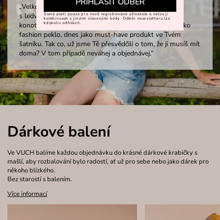
PŘIHLÁSIT ODBĚR
„Velkolepý návrat. Slovní spojení, které je spojováno
s ledvinkami. Světové, originální. Tyto a mnohem více
Sleva platí pouze pro nově registrované uživatele a nelze ji
kombinovat s jinými slevovými kódy. Odběr newsletteru lze
kdykoliv odhlásit.
konotací vzbuzuje právě tento módní doplněk. Dříve jako
fashion peklo, dnes jako must-have produkt ve Tvém
šatníku. Tak co, už jsme Tě přesvědčili o tom, že ji musíš mít
doma? V tom případě neváhej a objednávej.“
Dárkové balení
Ve VUCH balíme každou objednávku do krásné dárkové krabičky s
mašlí, aby rozbalování bylo radostí, ať už pro sebe nebo jako dárek pro
někoho blízkého.
Bez starostí s balením.
Více informací