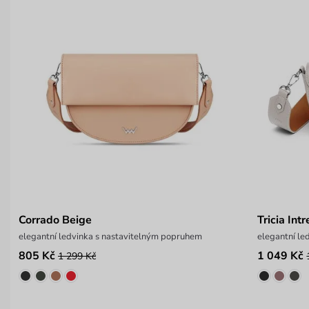
Corrado Beige
Tricia Int
elegantní ledvinka s nastavitelným popruhem
elegantní le
805 Kč
1 049 Kč
1 299 Kč