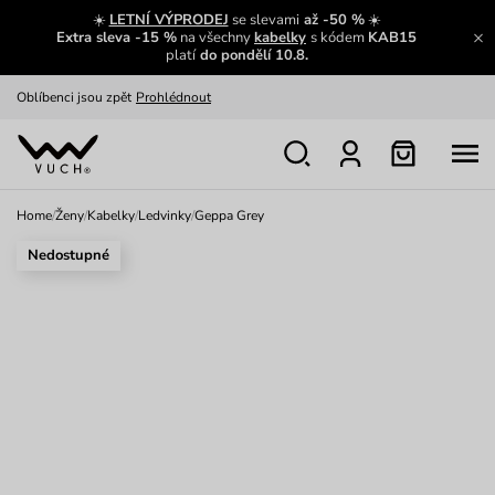
Zajímavosti ze světa Vuch:
Přečíst
☀️
LETNÍ VÝPRODEJ
se slevami
až -50 %
☀️
Extra sleva -15 %
na všechny
kabelky
s kódem
KAB15
Výměna a vrácení zdarma
Zobrazit
platí
do pondělí 10.8.
Oblíbenci jsou zpět
Prohlédnout
Nech se inspirovat
Ukázat
Home
/
Ženy
/
Kabelky
/
Ledvinky
/
Geppa Grey
Nedostupné