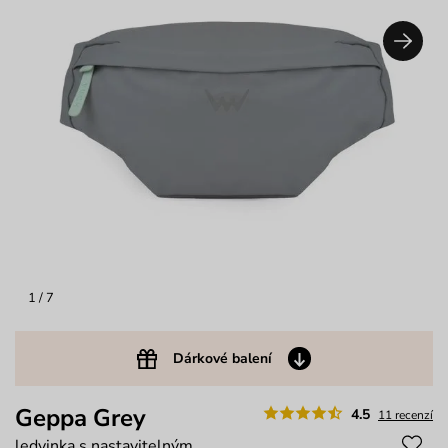
1
/ 7
Dárkové balení
Geppa Grey
4.5
11 recenzí
ledvinka s nastavitelným