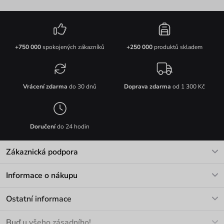
+750 000
spokojených zákazníků
+250 000
produktů skladem
Vrácení zdarma
do 30 dnů
Doprava zdarma
od 1 300 Kč
Doručení
do 24 hodin
Zákaznická podpora
V pracovních dnech Po-Pá: 8-17h
Informace o nákupu
info@vuch.cz
Kontakt
Ostatní informace
+420 466 566 493
Doprava a platba
O nás
Buď u všeho zásadního!
Materiály a údržba