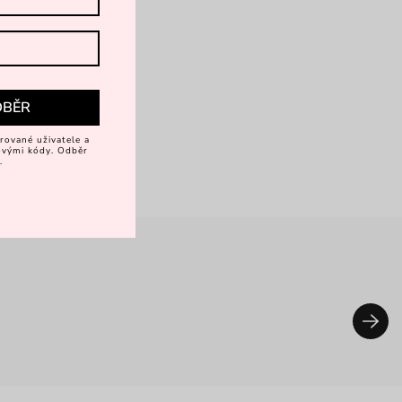
DBĚR
rované uživatele a
vovými kódy. Odběr
.