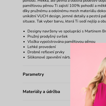
pohodlí. Měkká, ale pevná a odolná podešev dop
paměťovou pěnou Ti zajistí 100% pohodlí a měkke
díky pružnému a odolnému mesh materiálu dokonal
unikátní VUCH design, jemné detaily a pestrá pale
situace. Tak vyber barvu, která Ti sedí nejlíp a o
Designy navrženy ve spolupráci s Martinem B
Pružný prodyšný svršek
Vložka vypolstrována paměťovou pěnou
Lehké provedení
Drobné reflexní prvky
Silikonové zpevnění nártu a paty
Parametry
Materiály a údržba