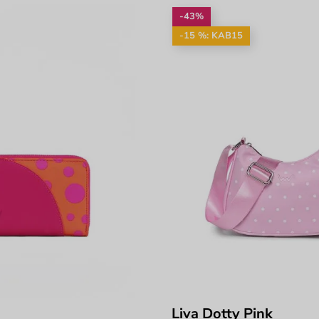
-43%
-15 %: KAB15
Liva Dotty Pink