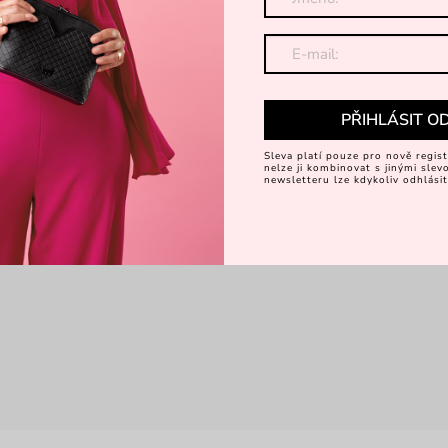
PŘIHLÁSIT O
Sleva platí pouze pro nově regist
nelze ji kombinovat s jinými sle
newsletteru lze kdykoliv odhlásit