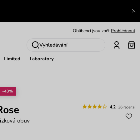
Výměna a vrácení zdarma
Zobrazit
Oblíbenci jsou zpět
Prohlédnout
Nech se inspirovat
Ukázat
Vyhledávání
Limited
Laboratory
-43%
Rose
4.2
36 recenzí
ázková obuv