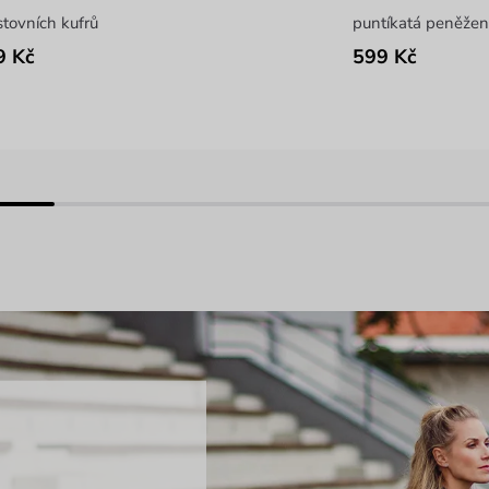
stovních kufrů
puntíkatá peněžen
9 Kč
599 Kč