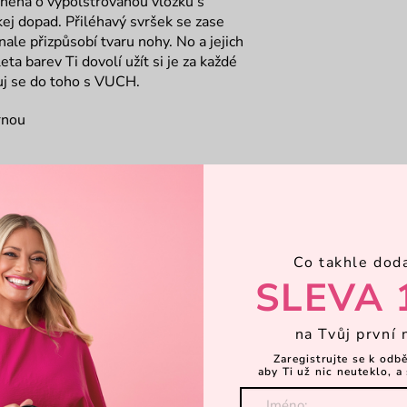
lněna o vypolstrovanou vložku s
j dopad. Přiléhavý svršek se zase
e přizpůsobí tvaru nohy. No a jejich
ta barev Ti dovolí užít si je za každé
buj se do toho s VUCH.
rnou
Co takhle dod
SLEVA 
na Tvůj první 
Zaregistrujte se k odb
aby Ti už nic neuteklo, a 