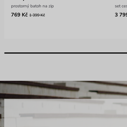
prostorný batoh na zip
set ce
769 Kč
3 79
1 399 Kč