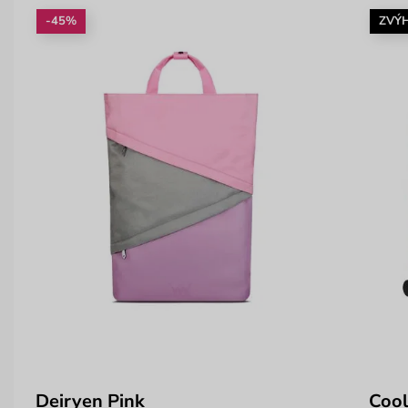
-45%
ZVÝ
Deiryen Pink
Cool