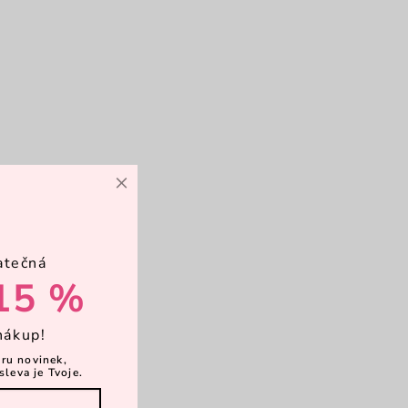
×
atečná
15 %
nákup!
ěru novinek,
sleva je Tvoje.