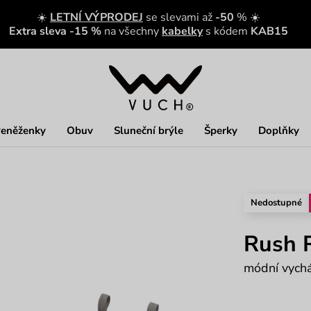
☀️
LETNÍ VÝPRODEJ
se slevami až
-50
% ☀️
Extra sleva -15 %
na všechny
kabelky
s kódem
KAB15
eněženky
Obuv
Sluneční brýle
Šperky
Doplňky
Nedostupné
Rush 
módní vych