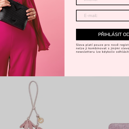
PŘIHLÁSIT O
Sleva platí pouze pro nově regist
nelze ji kombinovat s jinými sle
newsletteru lze kdykoliv odhlásit
é
-25%