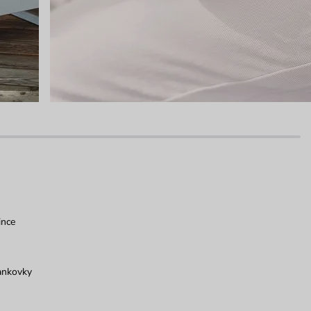
ince
ankovky