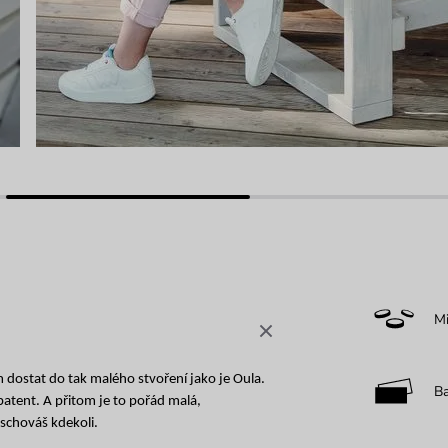
M
 dostat do tak malého stvoření jako je Oula.
B
patent. A přitom je to pořád malá,
schováš kdekoli.