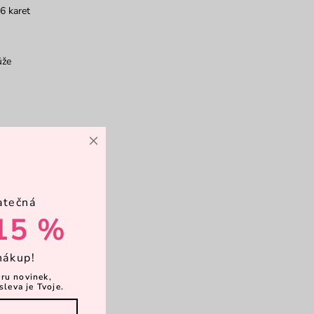
6 karet
ůže
×
atečná
15 %
nákup!
ěru novinek,
sleva je Tvoje.