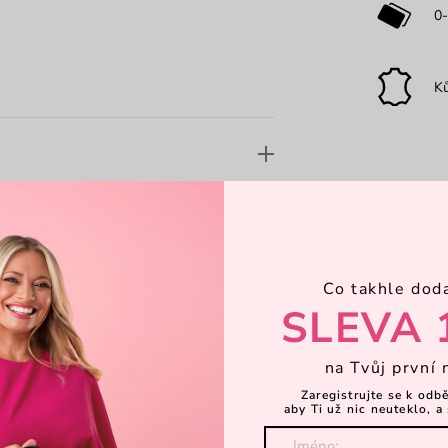
0-
K
Co takhle dod
SLEVA 
na Tvůj první 
Zaregistrujte se k odb
aby Ti už nic neuteklo, a 