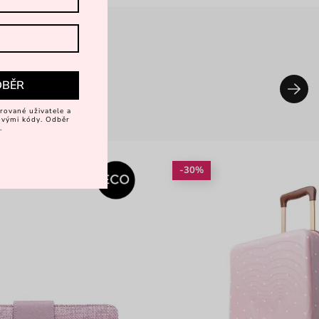
DBĚR
rované uživatele a
vovými kódy. Odběr
.
-30%