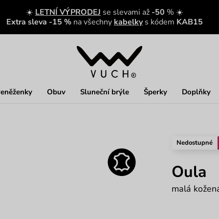
☀️
LETNÍ VÝPRODEJ
se slevami až
-50
% ☀️
Extra sleva -15 %
na všechny
kabelky
s kódem
KAB15
eněženky
Obuv
Sluneční brýle
Šperky
Doplňky
Nedostupné
Oula
malá kožen