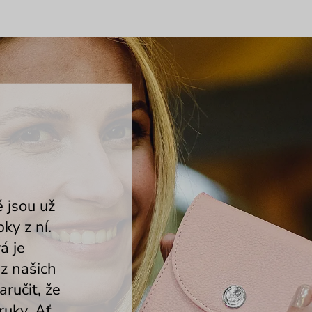
é jsou už
ky z ní.
á je
 z našich
ručit, že
ruky. Ať