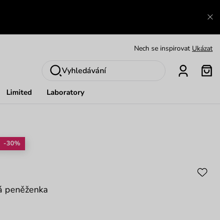
Výměna a vrácení zdarma
Zobrazit
Oblíbenci jsou zpět
Prohlédnout
Nech se inspirovat
Ukázat
Vyhledávání
Limited
Laboratory
-30%
á peněženka