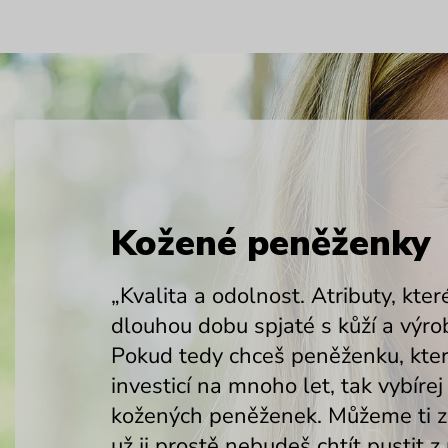
Kožené peněženky
„Kvalita a odolnost. Atributy, kter
dlouhou dobu spjaté s kůží a výrob
Pokud tedy chceš peněženku, kter
investicí na mnoho let, tak vybírej
kožených peněženek. Můžeme ti za
už ji prostě nebudeš chtít pustit z 