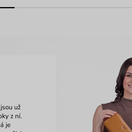
 jsou už
ky z ní.
á je