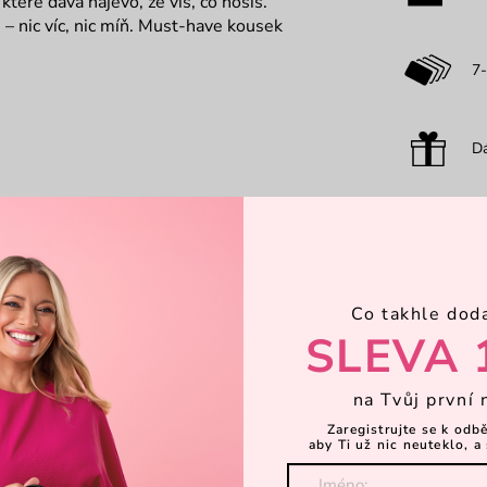
teré dává najevo, že víš, co nosíš.
 – nic víc, nic míň. Must-have kousek
7-
Dá
K
P
Co takhle dod
SLEVA 
na Tvůj první 
Zaregistrujte se k odb
aby Ti už nic neuteklo, a 