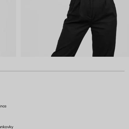
ince
ankovky