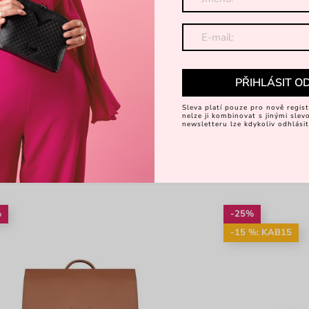
PŘIHLÁSIT O
Sleva platí pouze pro nově regist
nelze ji kombinovat s jinými sle
newsletteru lze kdykoliv odhlásit
%
-25%
-15 %: KAB15