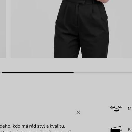
M
dého, kdo má rád styl a kvalitu.
B