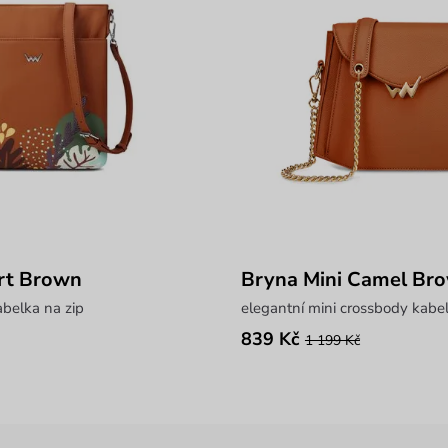
rt Brown
Bryna Mini Camel Br
abelka na zip
elegantní mini crossbody kabe
839 Kč
1 199 Kč