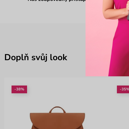
Doplň svůj look
-38%
-35