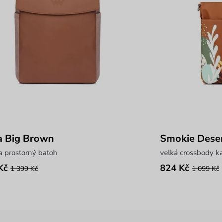
a Big Brown
Smokie Dese
a prostorný batoh
velká crossbody k
Kč
824 Kč
1 399 Kč
1 099 Kč