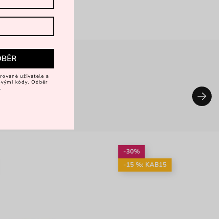
DBĚR
rované uživatele a
vovými kódy. Odběr
.
-30%
-15 %: KAB15