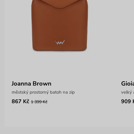
Joanna Brown
Gioi
městský prostorný batoh na zip
velký 
867 Kč
909 
1 399 Kč