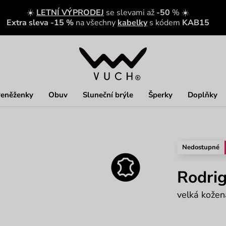
☀️
LETNÍ VÝPRODEJ
se slevami až
-50
% ☀️
Extra sleva -15 %
na všechny
kabelky
s kódem
KAB15
eněženky
Obuv
Sluneční brýle
Šperky
Doplňky
Nedostupné
Rodri
velká kože