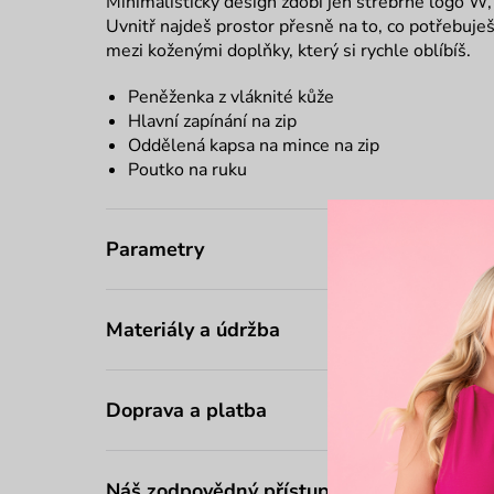
Minimalistický design zdobí jen střébrné logo W, k
Uvnitř najdeš prostor přesně na to, co potřebuješ
mezi koženými doplňky, který si rychle oblíbíš.
Peněženka z vláknité kůže
Hlavní zapínání na zip
Oddělená kapsa na mince na zip
Poutko na ruku
Parametry
Materiály a údržba
Doprava a platba
Náš zodpovědný přístup