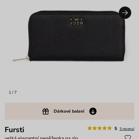
1
/ 7
Dárkové balení
Fursti
5
3 recenzí
velká elegantní peněženka na zip