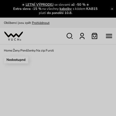
Zajímavosti ze světa Vuch:
Přečíst
☀️
LETNÍ VÝPRODEJ
se slevami
až -50 %
☀️
Extra sleva -15 %
na všechny
kabelky
s kódem
KAB15
Výměna a vrácení zdarma
Zobrazit
platí
do pondělí 10.8.
Oblíbenci jsou zpět
Prohlédnout
Nech se inspirovat
Ukázat
Home
/
Ženy
/
Peněženky
/
Na zip
/
Fursti
Nedostupné