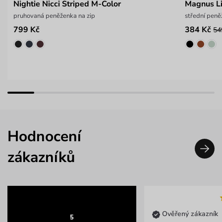
Nightie Nicci Striped M-Color
Magnus Li
pruhovaná peněženka na zip
střední peně
799 Kč
384 Kč
54
Hodnocení
zákazníků
Ověřený zákazník
5