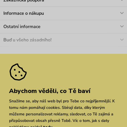
Zákaznická podpora
V pracovních dnech Po-Pá: 8-17h
Informace o nákupu
info@vuch.cz
Kontakt
Ostatní informace
+420 466 566 493
Doprava a platba
O nás
Buď u všeho zásadního!
Materiály a údržba
Kariéra
Nejčastější dotazy
Novinky
Slevy
Akce
Velkoobchod
Vrácení a reklamace
We Care
Odebírat
Pozáruční opravy
Dárkové poukazy
Zásady ochrany osobních údajů
zde
Vuchlook
Prodejny
Praha
Brno
Chrudim
Abychom věděli, co Tě baví
Snažíme se, aby náš web byl pro Tebe co nejpříjemnější. K
tomu nám pomáhají cookies. Sbírají data, díky kterým
můžeme personalizovat reklamy, sledovat, co Tě zajímá a
přizpůsobovat obsah přesně Tobě. Víc o tom, jak s daty