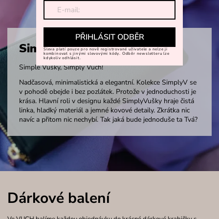
PŘIHLÁSIT ODBĚR
SimplyV
Sleva platí pouze pro nově registrované uživatele a nelze ji
kombinovat s jinými slevovými kódy. Odběr newsletteru lze
kdykoliv odhlásit.
Simple Vušky, Simply Vuch!
Nadčasová, minimalistická a elegantní. Kolekce SimplyV se
v pohodě obejde i bez pozlátek. Protože v jednoduchosti je
krása. Hlavní roli v designu každé SimplyVušky hraje čistá
linka, hladký materiál a jemné kovové detaily. Zkrátka nic
navíc a přitom nic nechybí. Tak jaká bude jednoduše ta Tvá?
Dárkové balení