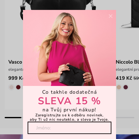
×
Vasco Black
Niccolo B
elegantní ledvinka s nastavitelným popruhem
elegantní pr
999 Kč
419 Kč
59
Co takhle dodatečná
SLEVA 15 %
na Tvůj první nákup!
Zaregistrujte se k odběru novinek,
aby Ti už nic neuteklo, a sleva je Tvoje.