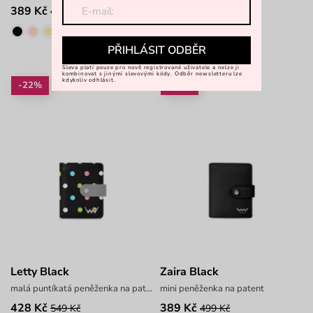
389 Kč
506 Kč
499 Kč
649 Kč
PŘIHLÁSIT ODBĚR
Sleva platí pouze pro nově registrované uživatele a nelze ji
kombinovat s jinými slevovými kódy. Odběr newsletteru lze
kdykoliv odhlásit.
-22%
-22%
Letty Black
Zaira Black
malá puntíkatá peněženka na patent
mini peněženka na patent
428 Kč
389 Kč
549 Kč
499 Kč