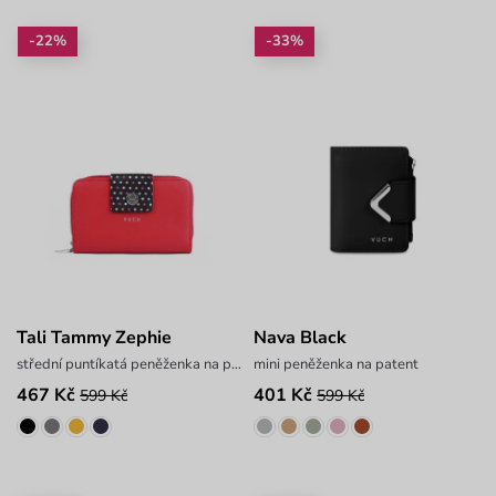
-22%
-33%
Tali Tammy Zephie
Nava Black
střední puntíkatá peněženka na patent
mini peněženka na patent
467 Kč
401 Kč
599 Kč
599 Kč