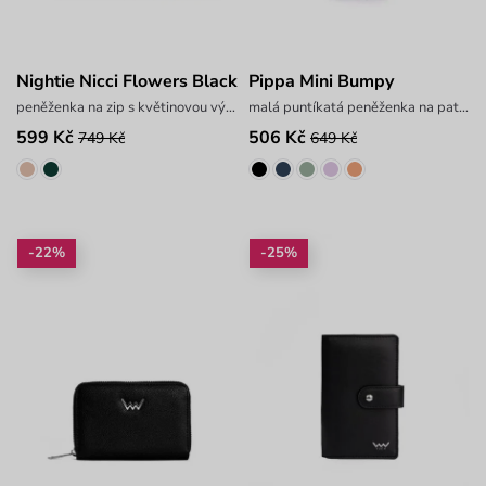
Nightie Nicci Flowers Black
Pippa Mini Bumpy
peněženka na zip s květinovou výšivkou
malá puntíkatá peněženka na patent
599 Kč
506 Kč
749 Kč
649 Kč
-22%
-25%