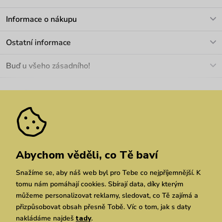
V pracovních dnech Po-Pá: 8-17h
Informace o nákupu
info@vuch.cz
Kontakt
Ostatní informace
+420 466 566 493
Doprava a platba
O nás
Buď u všeho zásadního!
Materiály a údržba
Kariéra
Nejčastější dotazy
Novinky
Slevy
Akce
Velkoobchod
Vrácení a reklamace
We Care
Odebírat
Pozáruční opravy
Dárkové poukazy
Zásady ochrany osobních údajů
zde
Vuchlook
Prodejny
Praha
Brno
Chrudim
Abychom věděli, co Tě baví
Snažíme se, aby náš web byl pro Tebe co nejpříjemnější. K
tomu nám pomáhají cookies. Sbírají data, díky kterým
můžeme personalizovat reklamy, sledovat, co Tě zajímá a
přizpůsobovat obsah přesně Tobě. Víc o tom, jak s daty
nakládáme najdeš
tady
.