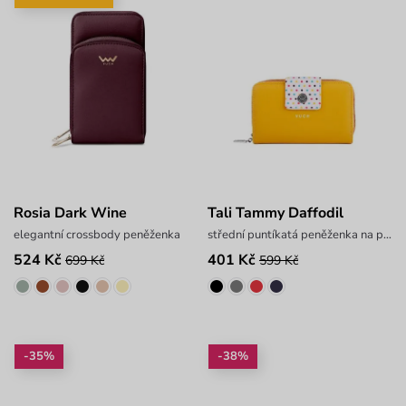
Rosia Dark Wine
Tali Tammy Daffodil
elegantní crossbody peněženka
střední puntíkatá peněženka na patent
524 Kč
401 Kč
699 Kč
599 Kč
-35%
-38%