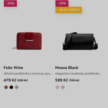
-20%
-25%
-15 %: KAB15
Felle Wine
Moana Black
střední peněženka s kovovou sponou
elegantní crossbody peněženka
479 Kč
599 Kč
599 Kč
799 Kč