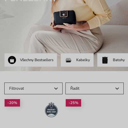
Všechny Bestsellers
Kabelky
Batohy
Filtrovat
Řadit
-20%
-25%