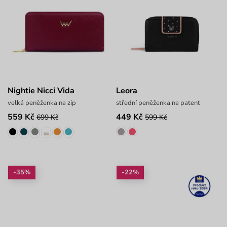
Nightie Nicci Vida
Leora
velká peněženka na zip
střední peněženka na patent
559 Kč
449 Kč
699 Kč
599 Kč
-35%
-22%