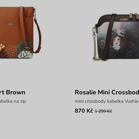
rt Brown
Rosalie Mini Crossbo
abelka na zip
mini crossbody kabelka Vushie
870 Kč
1 299 Kč