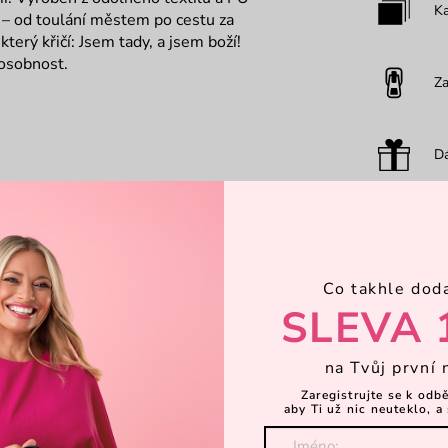
Ka
 – od toulání městem po cestu za
terý křičí: Jsem tady, a jsem boží!
 osobnost.
Za
Dá
Co takhle dod
SLEVA 
na Tvůj první 
Zaregistrujte se k odb
aby Ti už nic neuteklo, a 