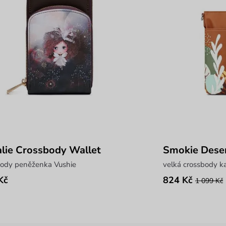
lie Crossbody Wallet
Smokie Dese
body peněženka Vushie
velká crossbody k
Kč
824 Kč
1 099 Kč