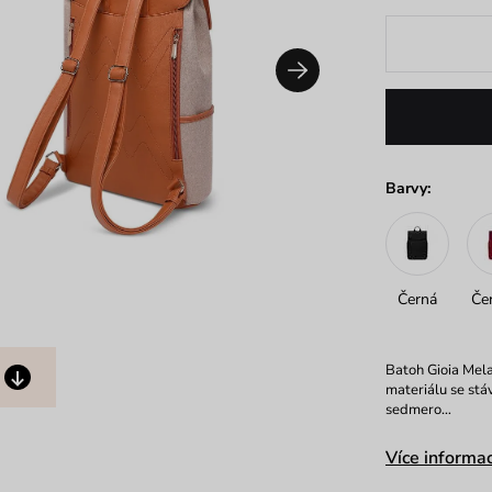
Barvy:
Černá
Če
Batoh Gioia Mela
materiálu se stá
sedmero…
Více informac