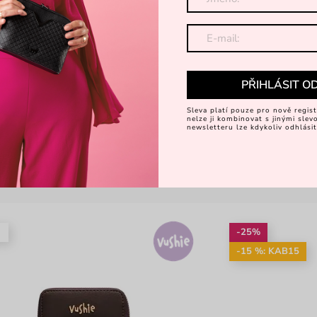
PŘIHLÁSIT O
Sleva platí pouze pro nově regist
nelze ji kombinovat s jinými sle
newsletteru lze kdykoliv odhlásit
é
-25%
-15 %: KAB15