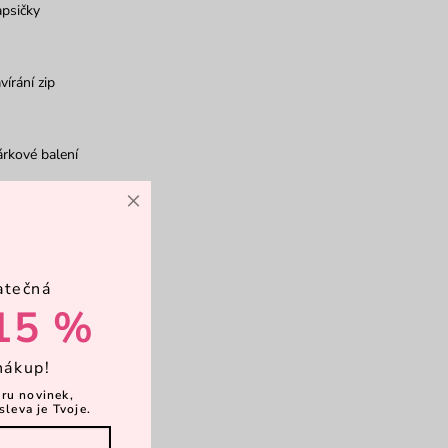
psičky
vírání zip
rkové balení
×
atečná
15 %
nákup!
ěru novinek,
sleva je Tvoje.