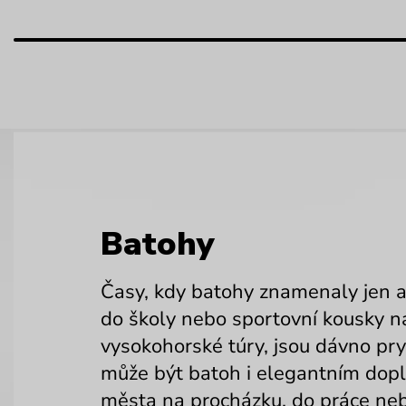
Batohy
Časy, kdy batohy znamenaly jen 
do školy nebo sportovní kousky n
vysokohorské túry, jsou dávno pry
může být batoh i elegantním dop
města na procházku, do práce ne