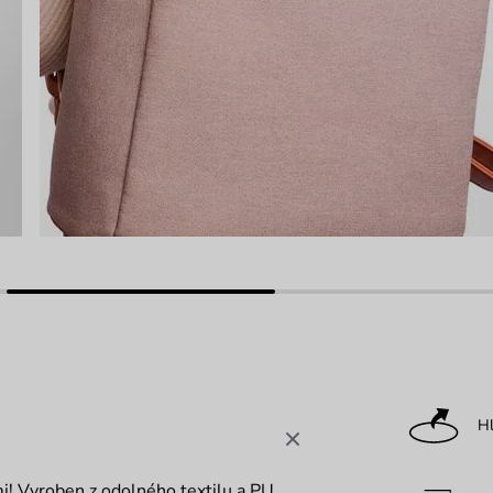
Hl
i! Vyroben z odolného textilu a PU