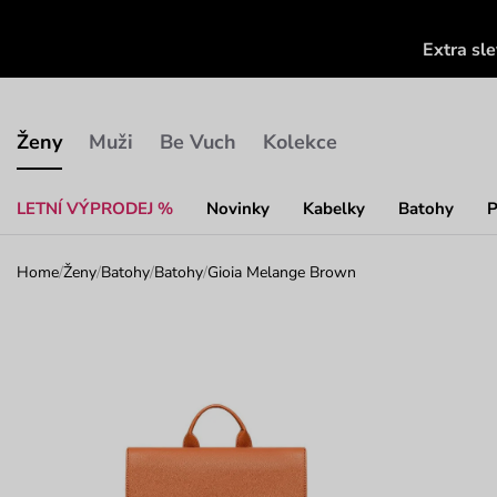
Extra sl
Ženy
Muži
Be Vuch
Kolekce
LETNÍ VÝPRODEJ %
Novinky
Kabelky
Batohy
P
Home
/
Ženy
/
Batohy
/
Batohy
/
Gioia Melange Brown