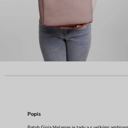
Popis
Batoh Gioia Melange je tady a s velkými ambicem