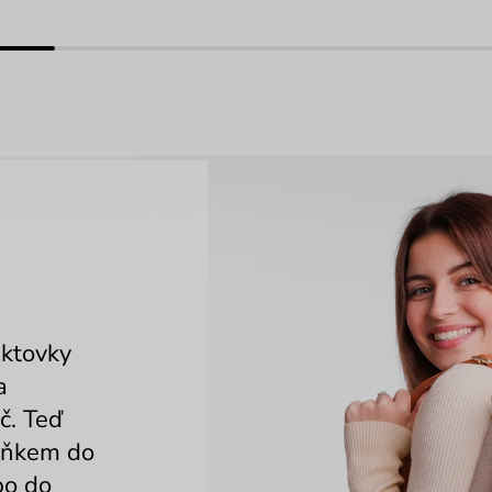
aktovky
a
č. Teď
lňkem do
bo do