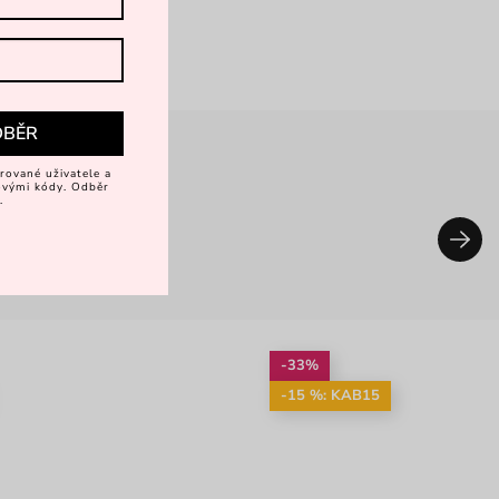
DBĚR
rované uživatele a
vovými kódy. Odběr
.
-33%
-15 %: KAB15