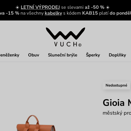
☀️
LETNÍ VÝPRODEJ
se slevami
až -50 %
☀️
eva -15 %
na všechny
kabelky
s kódem
KAB15
platí
do ponděl
eněženky
Obuv
Sluneční brýle
Šperky
Doplňky
Nedostupné
Gioia
městský pro