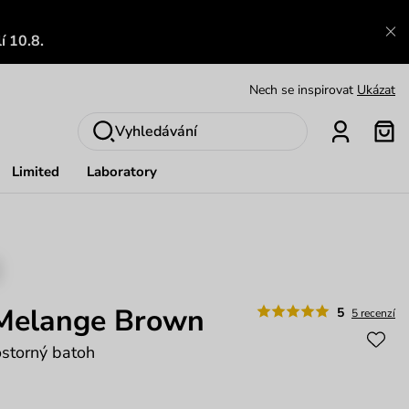
Výměna a vrácení zdarma
Zobrazit
í 10.8.
Oblíbenci jsou zpět
Prohlédnout
Nech se inspirovat
Ukázat
Vyhledávání
Limited
Laboratory
 Melange Brown
5
5 recenzí
storný batoh