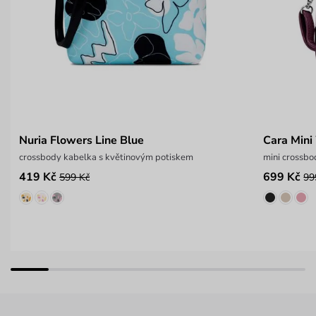
Nuria Flowers Line Blue
Cara Mini
crossbody kabelka s květinovým potiskem
mini crossb
419 Kč
699 Kč
599 Kč
99