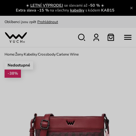
☀️
LETNÍ VÝPRODEJ
se slevami až
-50 %
☀️
Výměna a vrácení zdarma
Zobrazit
Extra sleva -15 %
na všechny
kabelky
s kódem
KAB15
Oblíbenci jsou zpět
Prohlédnout
Nech se inspirovat
Ukázat
Home
/
Ženy
/
Kabelky
/
Crossbody
/
Carlene Wine
Nedostupné
-38%