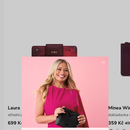
×
Laura Flap Wallet
Minea Wi
střední peněženka na patent Vushie
dokladovka 
699 Kč
359 Kč
49