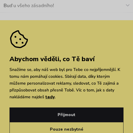
O nás
Buď u všeho zásadního!
Materiály a údržba
Kariéra
Nejčastější dotazy
Novinky
Slevy
Akce
Velkoobchod
Vrácení a reklamace
We Care
Odebírat
Pozáruční opravy
Dárkové poukazy
Zásady ochrany osobních údajů
zde
Vuchlook
Prodejny
Praha
Brno
Chrudim
Abychom věděli, co Tě baví
Snažíme se, aby náš web byl pro Tebe co nejpříjemnější. K
tomu nám pomáhají cookies. Sbírají data, díky kterým
můžeme personalizovat reklamy, sledovat, co Tě zajímá a
přizpůsobovat obsah přesně Tobě. Víc o tom, jak s daty
nakládáme najdeš
tady
.
Copyright © 2026 Vuch s.r.o. Všechna práva vyhrazena. Technicky zajišťuje
Simplia.cz
Přijmout
Obchodní podmínky
Zásady ochrany osobních údajů
Pouze nezbytné