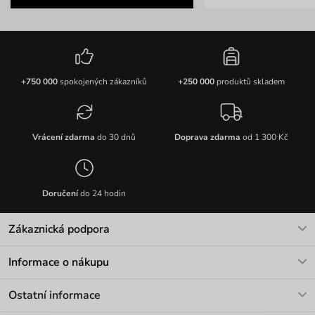
+750 000
spokojených zákazníků
+250 000
produktů skladem
Vrácení zdarma
do 30 dnů
Doprava zdarma
od 1 300 Kč
Doručení
do 24 hodin
Zákaznická podpora
V pracovních dnech Po-Pá: 8-17h
Informace o nákupu
info@vuch.cz
Kontakt
Ostatní informace
+420 466 566 493
Doprava a platba