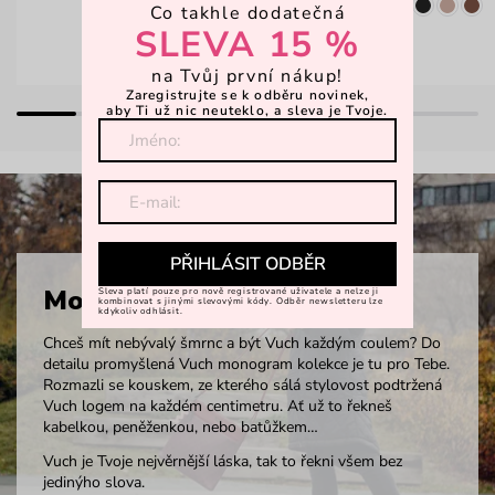
Co takhle dodatečná
SLEVA 15 %
na Tvůj první nákup!
Zaregistrujte se k odběru novinek,
aby Ti už nic neuteklo, a sleva je Tvoje.
PŘIHLÁSIT ODBĚR
Monogram
Sleva platí pouze pro nově registrované uživatele a nelze ji
kombinovat s jinými slevovými kódy. Odběr newsletteru lze
kdykoliv odhlásit.
Chceš mít nebývalý šmrnc a být Vuch každým coulem? Do
detailu promyšlená Vuch monogram kolekce je tu pro Tebe.
Rozmazli se kouskem, ze kterého sálá stylovost podtržená
Vuch logem na každém centimetru. Ať už to řekneš
kabelkou, peněženkou, nebo batůžkem…
Vuch je Tvoje nejvěrnější láska, tak to řekni všem bez
jedinýho slova.