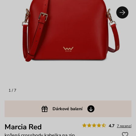
1
/ 7
Dárkové balení
Marcia Red
4.7
7 recenzí
kožená crossbody kabelka na zip