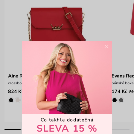
×
Aine Red
Evans Re
crossbody kabelka, která drží tvar
pánské boxe
824 Kč
174 Kč
1 099 Kč
24
Co takhle dodatečná
SLEVA 15 %