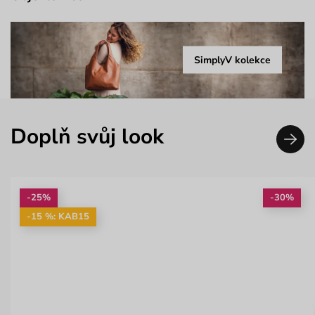
SimplyV kolekce
Doplň svůj look
-25%
-30%
-15 %: KAB15