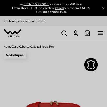
Zajímavosti ze světa Vuch:
Přečíst
☀️
LETNÍ VÝPRODEJ
se slevami
až -50 %
☀️
Extra sleva -15 %
na všechny
kabelky
s kódem
KAB15
Výměna a vrácení zdarma
Zobrazit
platí
do pondělí 10.8.
Oblíbenci jsou zpět
Prohlédnout
Nech se inspirovat
Ukázat
Home
/
Ženy
/
Kabelky
/
Kožené
/
Marcia Red
Nedostupné