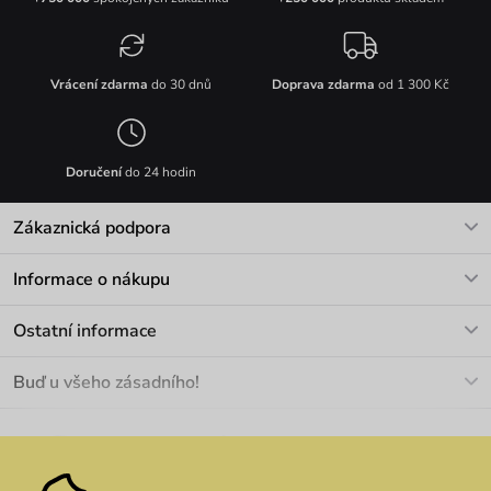
Vrácení zdarma
do 30 dnů
Doprava zdarma
od 1 300 Kč
Doručení
do 24 hodin
Zákaznická podpora
V pracovních dnech Po-Pá: 8-17h
Informace o nákupu
info@vuch.cz
Kontakt
Ostatní informace
+420 466 566 493
Doprava a platba
O nás
Buď u všeho zásadního!
Materiály a údržba
Kariéra
Nejčastější dotazy
Novinky
Slevy
Akce
Velkoobchod
Vrácení a reklamace
We Care
Odebírat
Pozáruční opravy