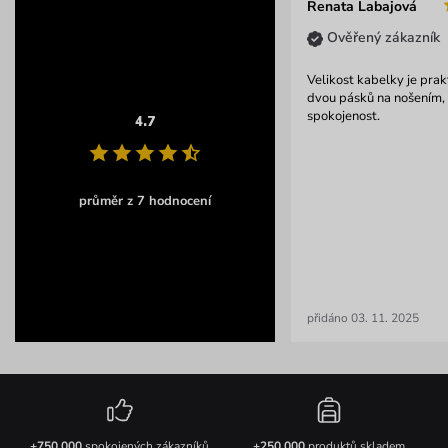
Renata Labajová
Ověřený zákazník
Velikost kabelky je prak
dvou pásků na nošením, kr
spokojenost.
4.7
průměr z 7 hodnocení
přidáno 03. 11. 2025
+750 000
spokojených zákazníků
+250 000
produktů skladem