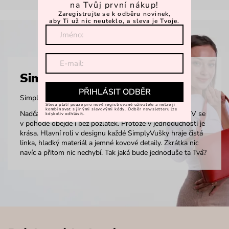
na Tvůj první nákup!
Zaregistrujte se k odběru novinek,
aby Ti už nic neuteklo, a sleva je Tvoje.
SimplyV
PŘIHLÁSIT ODBĚR
Simple Vušky, Simply Vuch!
Sleva platí pouze pro nově registrované uživatele a nelze ji
kombinovat s jinými slevovými kódy. Odběr newsletteru lze
Nadčasová, minimalistická a elegantní. Kolekce SimplyV se
kdykoliv odhlásit.
v pohodě obejde i bez pozlátek. Protože v jednoduchosti je
krása. Hlavní roli v designu každé SimplyVušky hraje čistá
linka, hladký materiál a jemné kovové detaily. Zkrátka nic
navíc a přitom nic nechybí. Tak jaká bude jednoduše ta Tvá?