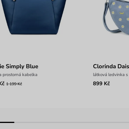
ie Simply Blue
Clorinda Dai
a prostorná kabelka
látková ledvinka s
Kč
899 Kč
1 199 Kč