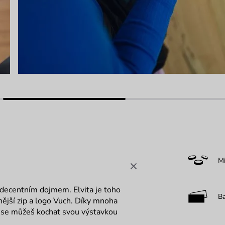
M
 decentním dojmem. Elvita je toho
B
ější zip a logo Vuch. Díky mnoha
k se můžeš kochat svou výstavkou