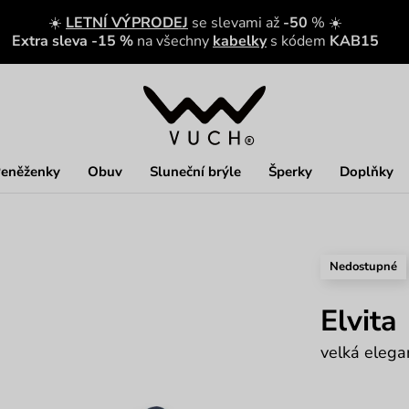
☀️
LETNÍ VÝPRODEJ
se slevami až
-50
% ☀️
Extra sleva -15 %
na všechny
kabelky
s kódem
KAB15
eněženky
Obuv
Sluneční brýle
Šperky
Doplňky
Nedostupné
Elvita
velká elega