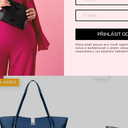
PŘIHLÁSIT O
Sleva platí pouze pro nově regist
nelze ji kombinovat s jinými sle
newsletteru lze kdykoliv odhlásit
%
Nové
%: KAB15