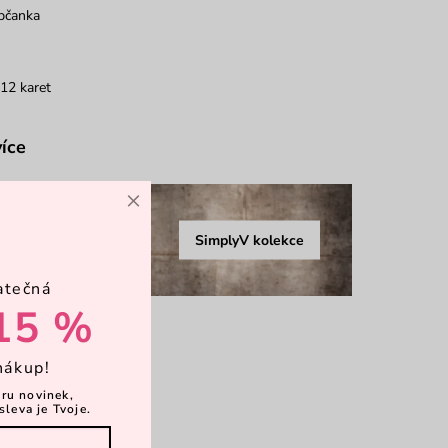
bčanka
12 karet
více
×
SimplyV kolekce
atečná
15 %
nákup!
ěru novinek,
sleva je Tvoje.