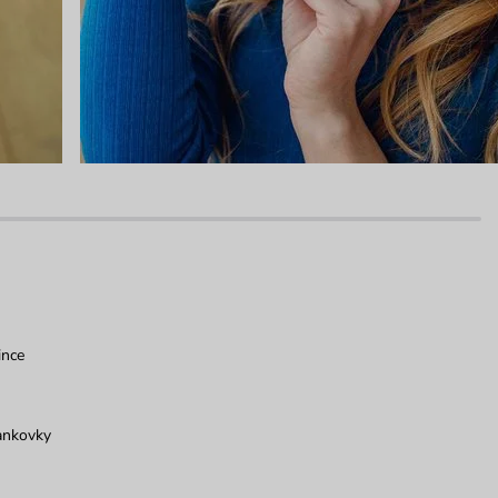
ince
ankovky