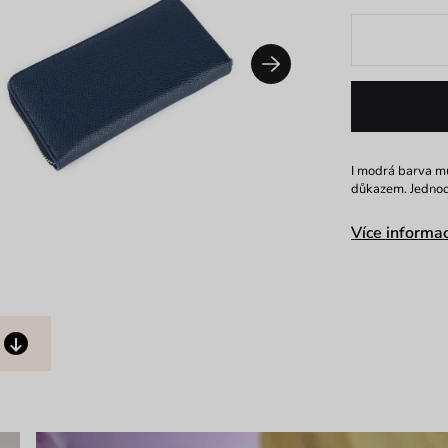
I modrá barva mů
důkazem. Jednod
Více informac