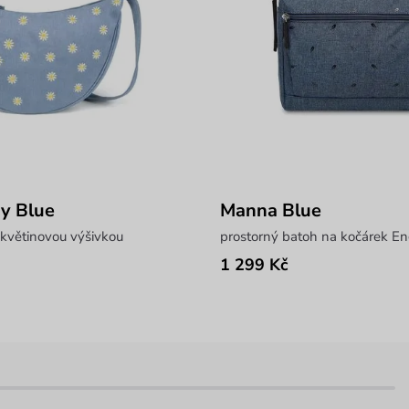
sy Blue
Manna Blue
 květinovou výšivkou
prostorný batoh na kočárek En
1 299 Kč