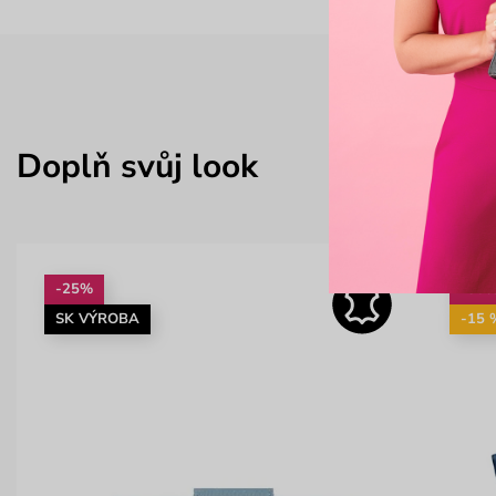
Doplň svůj look
-25%
-30
SK VÝROBA
-15 