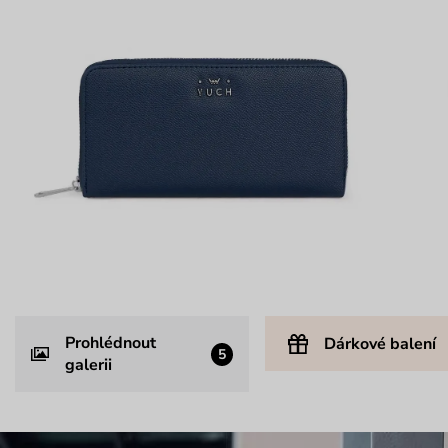
Prohlédnout
Dárkové balení
5
galerii