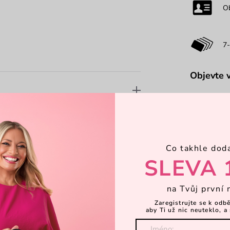
O
7-
Objevte 
Co takhle dod
SLEVA 
na Tvůj první 
Zaregistrujte se k odb
aby Ti už nic neuteklo, a 