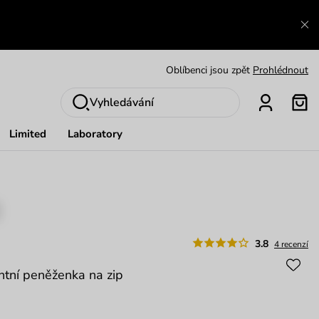
Výměna a vrácení zdarma
Zobrazit
Oblíbenci jsou zpět
Prohlédnout
Nech se inspirovat
Ukázat
Vyhledávání
Limited
Laboratory
3.8
4 recenzí
ntní peněženka na zip