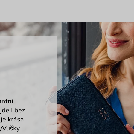
ntní.
de i bez
je krása.
lyVušky