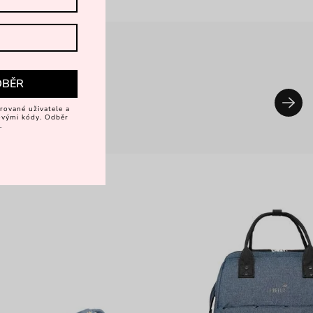
DBĚR
rované uživatele a
vovými kódy. Odběr
.