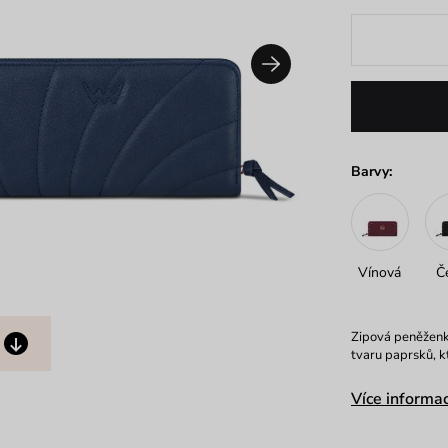
Barvy:
Vínová
Č
Zipová peněženka
tvaru paprsků, k
Více informac