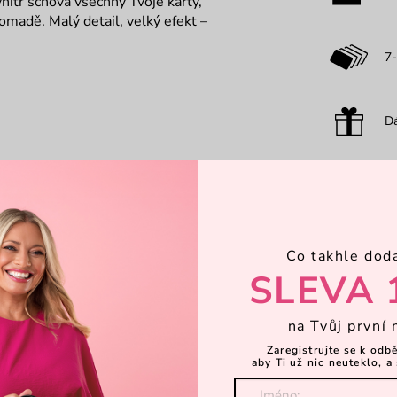
vnitř schová všechny Tvoje karty,
madě. Malý detail, velký efekt –
7-
Dá
Co takhle dod
SLEVA 
na Tvůj první 
Zaregistrujte se k odb
aby Ti už nic neuteklo, a 