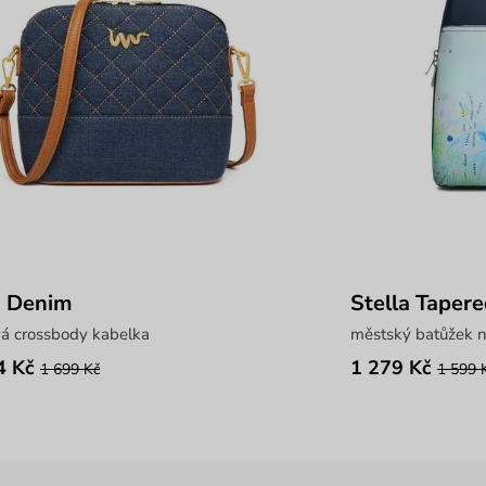
a Denim
Stella Taper
vá crossbody kabelka
městský batůžek n
4 Kč
1 279 Kč
1 699 Kč
1 599 