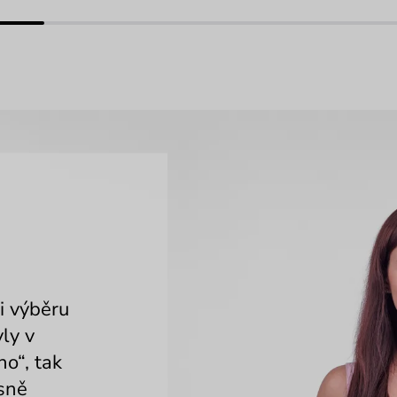
i výběru
ly v
no“, tak
esně