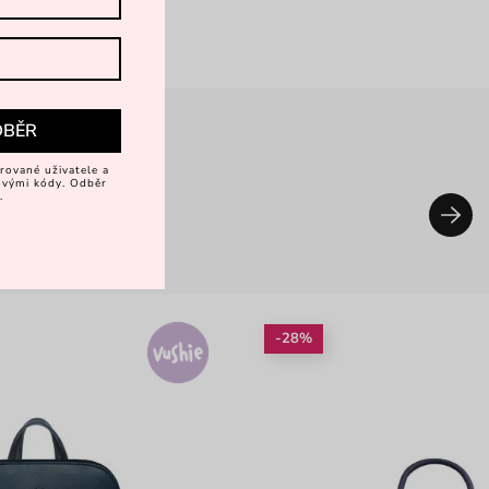
DBĚR
rované uživatele a
vovými kódy. Odběr
.
-28%