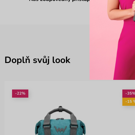
Doplň svůj look
-22%
-35
-15 