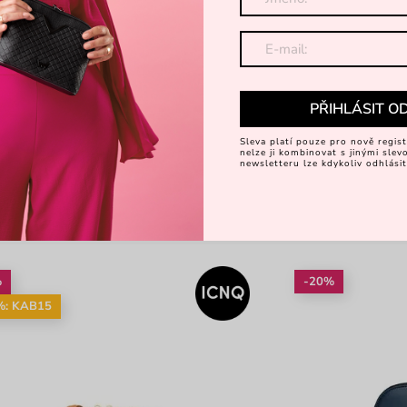
PŘIHLÁSIT O
Sleva platí pouze pro nově regist
nelze ji kombinovat s jinými sle
newsletteru lze kdykoliv odhlásit
%
-20%
%: KAB15