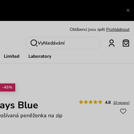
Výměna a vrácení zdarma
Zobrazit
Oblíbenci jsou zpět
Prohlédnout
Nech se inspirovat
Ukázat
Vyhledávání
Limited
Laboratory
-45%
ays Blue
4.8
10 recenzí
rošívaná peněženka na zip