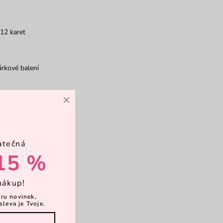
12 karet
rkové balení
×
atečná
15 %
nákup!
ěru novinek,
sleva je Tvoje.