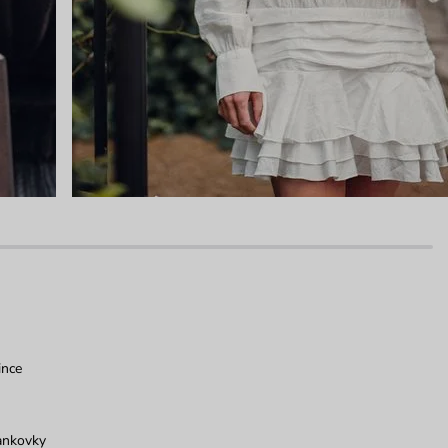
ince
ankovky