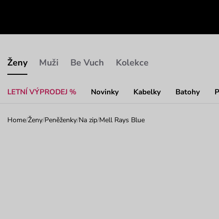
Ženy
Muži
Be Vuch
Kolekce
LETNÍ VÝPRODEJ %
Novinky
Kabelky
Batohy
P
Home
/
Ženy
/
Peněženky
/
Na zip
/
Mell Rays Blue