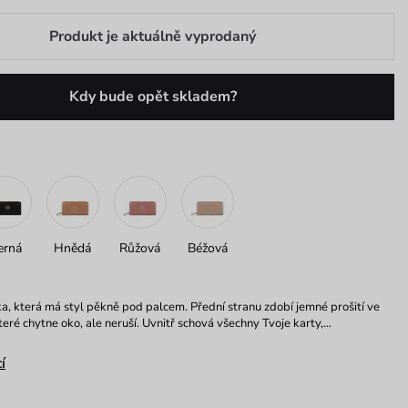
Produkt je aktuálně vyprodaný
Kdy bude opět skladem?
erná
Hnědá
Růžová
Béžová
, která má styl pěkně pod palcem. Přední stranu zdobí jemné prošití ve
teré chytne oko, ale neruší. Uvnitř schová všechny Tvoje karty,…
í