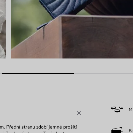
M
em.
Přední stranu zdobí jemné prošití
B