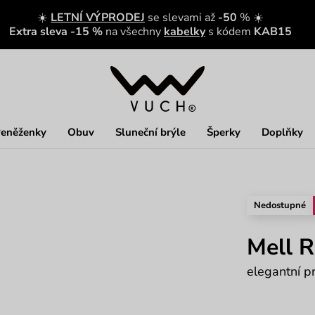
☀️
LETNÍ VÝPRODEJ
se slevami až
-50
% ☀️
Extra sleva -15 %
na všechny
kabelky
s kódem
KAB15
eněženky
Obuv
Sluneční brýle
Šperky
Doplňky
Nedostupné
Mell R
elegantní p