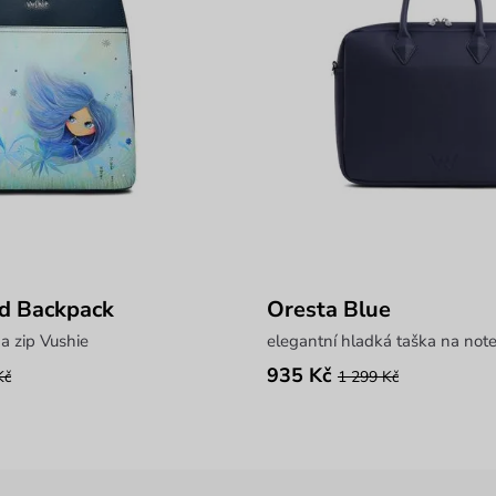
ed Backpack
Oresta Blue
a zip Vushie
elegantní hladká taška na not
935 Kč
Kč
1 299 Kč