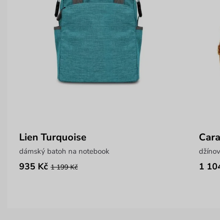
Lien Turquoise
Car
dámský batoh na notebook
džíno
935 Kč
1 10
1 199 Kč