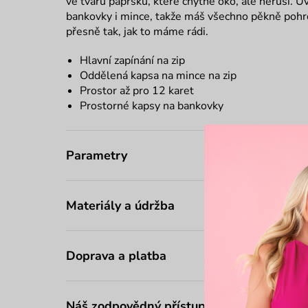
ve tvaru paprsků
, které chytne oko, ale neruší. U
bankovky i mince, takže máš všechno pěkně pohro
přesně tak, jak to máme rádi.
Hlavní zapínání na zip
Oddělená kapsa na mince na zip
Prostor až pro 12 karet
Prostorné kapsy na bankovky
Parametry
Materiály a údržba
Doprava a platba
Náš zodpovědný přístup