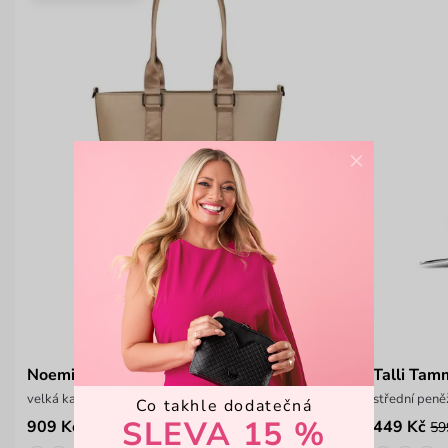
×
Noemi Beige
Talli Tam
velká kabelka na zip s crossbody popruhem
střední peně
Co takhle dodatečná
SLEVA 15 %
909 Kč
449 Kč
1 299 Kč
59