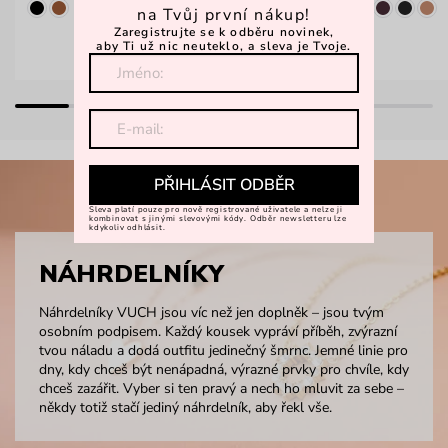
na Tvůj první nákup!
Zaregistrujte se k odběru novinek,
aby Ti už nic neuteklo, a sleva je Tvoje.
PŘIHLÁSIT ODBĚR
Sleva platí pouze pro nově registrované uživatele a nelze ji
kombinovat s jinými slevovými kódy. Odběr newsletteru lze
kdykoliv odhlásit.
NÁHRDELNÍKY
Náhrdelníky VUCH jsou víc než jen doplněk – jsou tvým
osobním podpisem. Každý kousek vypráví příběh, zvýrazní
tvou náladu a dodá outfitu jedinečný šmrnc. Jemné linie pro
dny, kdy chceš být nenápadná, výrazné prvky pro chvíle, kdy
chceš zazářit. Vyber si ten pravý a nech ho mluvit za sebe –
někdy totiž stačí jediný náhrdelník, aby řekl vše.