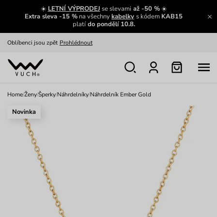
Zajímavosti ze světa Vuch:
Přečíst
☀️
LETNÍ VÝPRODEJ
se slevami
až -50 %
☀️
Extra sleva -15 %
na všechny
kabelky
s kódem
KAB15
Výměna a vrácení zdarma
Zobrazit
platí
do pondělí 10.8.
Oblíbenci jsou zpět
Prohlédnout
Nech se inspirovat
Ukázat
Home
/
Ženy
/
Šperky
/
Náhrdelníky
/
Náhrdelník Ember Gold
Novinka