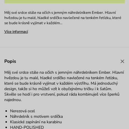
Měj své srdce stále na očích s jemným náhrdelníkem Ember. Hlavní
hvězdou je tu malé, hladké srdíčko navlečené na tenkém řetízku, které
se bude krásně vyjímat v každém…
Více informací
Popis
Měj své srdce stále na očích s jemným náhrdelníkem Ember. Hlavní
hvězdou je tu malé, hladké srdíčko navlečené na tenkém řetízku,
které se bude krásně vyjímat v každém výstřihu. Má jednoduchý
design, takže si ho můžeš vzít k obyčejnému tričku i k šatům.
Skvěle se hodí i pro vrstvení, pokud ráda kombinuješ více šperků
najednou.
Nerezová ocel
Náhrdelník s motivem srdíčka
Klasické zapínání na karabinu
HAND-POLISHED