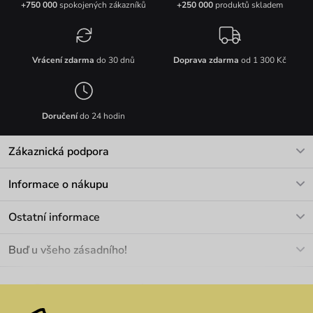
+750 000
spokojených zákazníků
+250 000
produktů skladem
Vrácení zdarma
do 30 dnů
Doprava zdarma
od 1 300 Kč
Doručení
do 24 hodin
Zákaznická podpora
V pracovních dnech Po-Pá: 8-17h
Informace o nákupu
info@vuch.cz
Kontakt
Ostatní informace
+420 466 566 493
Doprava a platba
O nás
Buď u všeho zásadního!
Materiály a údržba
Kariéra
Nejčastější dotazy
Novinky
Slevy
Akce
Velkoobchod
Vrácení a reklamace
We Care
Odebírat