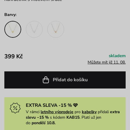
Barvy:
399 Kč
skladem
Můžete mít již 11. 08.
Přidat do košíku
EXTRA SLEVA -15 % 🩷
V rámci
letního výprodeje
pro
kabelky
přidali
extra
slevu −15 %
s kódem
KAB15
. Platí už jen
do
pondělí 10.8.