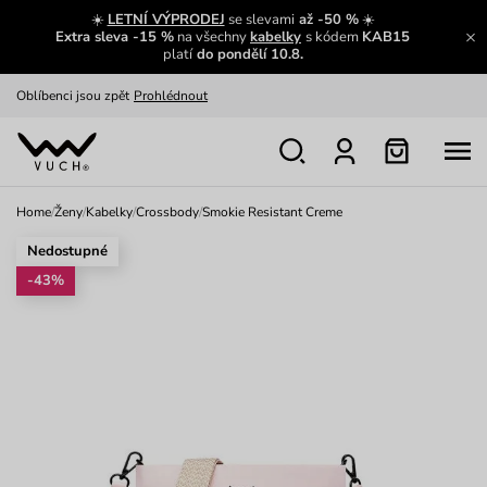
Zajímavosti ze světa Vuch:
Přečíst
☀️
LETNÍ VÝPRODEJ
se slevami
až -50 %
☀️
Extra sleva -15 %
na všechny
kabelky
s kódem
KAB15
Výměna a vrácení zdarma
Zobrazit
platí
do pondělí 10.8.
Oblíbenci jsou zpět
Prohlédnout
Nech se inspirovat
Ukázat
Home
/
Ženy
/
Kabelky
/
Crossbody
/
Smokie Resistant Creme
Nedostupné
-43%