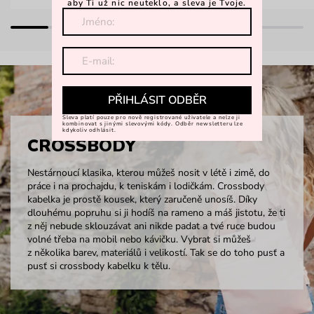
aby Ti už nic neuteklo, a sleva je Tvoje.
PŘIHLÁSIT ODBĚR
Sleva platí pouze pro nově registrované uživatele a nelze ji
kombinovat s jinými slevovými kódy. Odběr newsletteru lze
kdykoliv odhlásit.
CROSSBODY
Nestárnoucí klasika, kterou můžeš nosit v létě i zimě, do
práce i na prochajdu, k teniskám i lodičkám. Crossbody
kabelka je prostě kousek, který zaručeně unosíš. Díky
dlouhému popruhu si ji hodíš na rameno a máš jistotu, že ti
z něj nebude sklouzávat ani nikde padat a tvé ruce budou
volné třeba na mobil nebo kávičku. Vybrat si můžeš
z několika barev, materiálů i velikostí. Tak se do toho pusť a
pusť si crossbody kabelku k tělu.