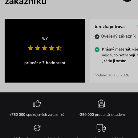
zákazníků
terezkapetrova
Ověřený zákazník
4.7
Krásný materiál, vše
vejde, co potřebuji. V
, ráda ji nosím .
průměr z 7 hodnocení
přidáno 16. 03. 2026
+750 000
spokojených zákazníků
+250 000
produktů skladem