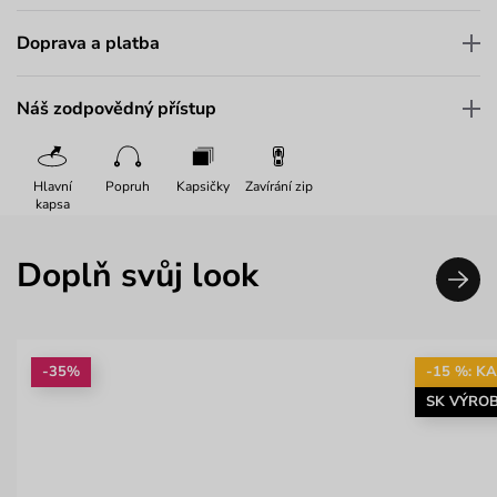
Doprava a platba
Náš zodpovědný přístup
Hlavní
Popruh
Kapsičky
Zavírání zip
kapsa
Doplň svůj look
-35%
-15 %: K
SK VÝRO