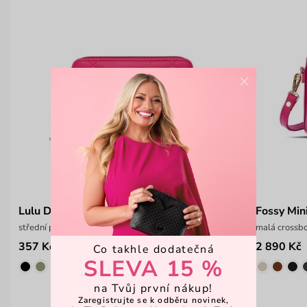
×
Lulu Dark Pink
Fossy Min
střední peněženka na zip
malá crossbo
357 Kč
2 890 Kč
549 Kč
Co takhle dodatečná
SLEVA 15 %
na Tvůj první nákup!
Zaregistrujte se k odběru novinek,