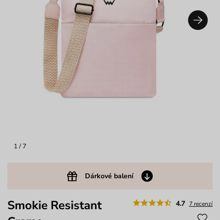
1
/ 7
Dárkové balení
Smokie Resistant
4.7
7 recenzí