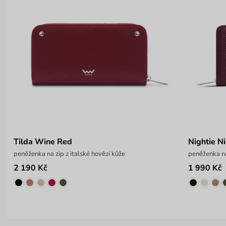
Tilda Wine Red
Nightie N
peněženka na zip z italské hovězí kůže
peněženka na
2 190 Kč
1 990 Kč