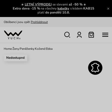
Zajímavosti ze světa Vuch:
Přečíst
☀️
LETNÍ VÝPRODEJ
se slevami
až -50 %
☀️
Extra sleva -15 %
na všechny
kabelky
s kódem
KAB15
Výměna a vrácení zdarma
Zobrazit
platí
do pondělí 10.8.
Oblíbenci jsou zpět
Prohlédnout
Nech se inspirovat
Ukázat
Home
/
Ženy
/
Peněženky
/
Kožené
/
Ebba
Nedostupné