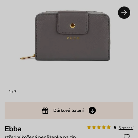
1
/ 7
Dárkové balení
Ebba
5
5 recenzí
střední kožená peněženka na zip