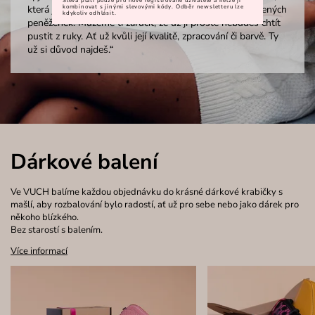
Sleva platí pouze pro nově registrované uživatele a nelze ji
která je investicí na mnoho let, tak vybírej z našich kožených
kombinovat s jinými slevovými kódy. Odběr newsletteru lze
kdykoliv odhlásit.
peněženek. Můžeme ti zaručit, že už ji prostě nebudeš chtít
pustit z ruky. Ať už kvůli její kvalitě, zpracování či barvě. Ty
už si důvod najdeš.“
Dárkové balení
Ve VUCH balíme každou objednávku do krásné dárkové krabičky s
mašlí, aby rozbalování bylo radostí, ať už pro sebe nebo jako dárek pro
někoho blízkého.
Bez starostí s balením.
Více informací