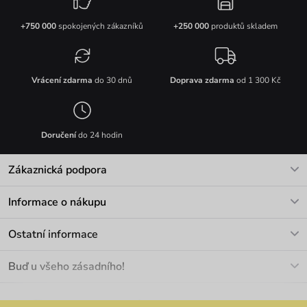
+750 000
spokojených zákazníků
+250 000
produktů skladem
Vrácení zdarma
do 30 dnů
Doprava zdarma
od 1 300 Kč
Doručení
do 24 hodin
Zákaznická podpora
V pracovních dnech Po-Pá: 8-17h
Informace o nákupu
info@vuch.cz
Kontakt
Ostatní informace
+420 466 566 493
Doprava a platba
O nás
Buď u všeho zásadního!
Materiály a údržba
Kariéra
Nejčastější dotazy
Novinky
Slevy
Akce
Velkoobchod