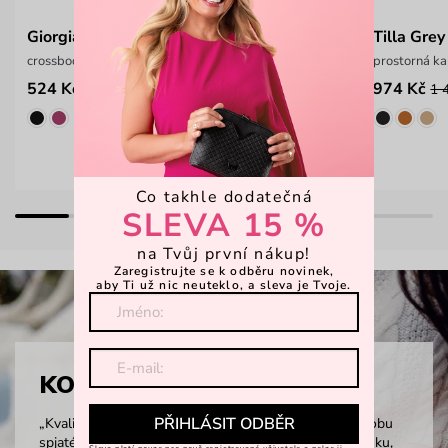
Giorgia Grey
Tilla Grey
crossbody kabelka z odolného materiálu
prostorná ka
524 Kč
974 Kč
699 Kč
1 
Co takhle dodatečná
SLEVA 15 %
na Tvůj první nákup!
Zaregistrujte se k odběru novinek,
aby Ti už nic neuteklo, a sleva je Tvoje.
KOŽENÉ PENĚŽENKY
PŘIHLÁSIT ODBĚR
„Kvalita a odolnost. Atributy, které jsou už dlouhou dobu
spjaté s kůží a výrobky z ní. Pokud tedy chceš peněženku,