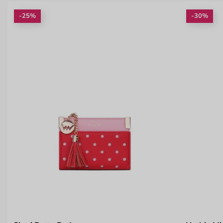
-25%
-30%