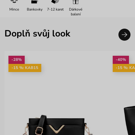
Mince
Bankovky
7-12 karet
Dárkové
balení
Doplň svůj look
-28%
-40%
-15 %: KAB15
-15 %: K