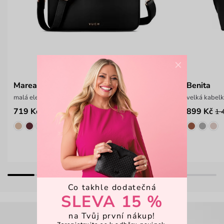
×
Marea Black
Benita
malá elegantní kabelka
velká kabelk
719 Kč
899 Kč
999 Kč
1 
Co takhle dodatečná
SLEVA 15 %
na Tvůj první nákup!