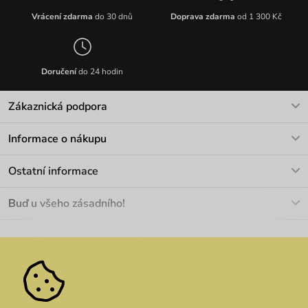
Vrácení zdarma
do 30 dnů
Doprava zdarma
od 1 300 Kč
Doručení
do 24 hodin
Zákaznická podpora
V pracovních dnech Po-Pá: 8-17h
Informace o nákupu
info@vuch.cz
Kontakt
Ostatní informace
+420 466 566 493
Doprava a platba
O nás
Buď u všeho zásadního!
Materiály a údržba
Kariéra
Nejčastější dotazy
Novinky
Slevy
Akce
Velkoobchod
Vrácení a reklamace
We Care
Odebírat
Pozáruční opravy
Dárkové poukazy
Zásady ochrany osobních údajů
zde
Vuchlook