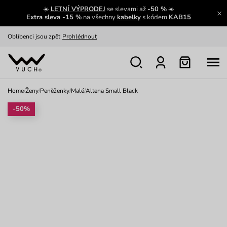
☀️
LETNÍ VÝPRODEJ
se slevami až
-50 %
☀️
Výměna a vrácení zdarma
Zobrazit
Extra sleva -15 %
na všechny
kabelky
s kódem
KAB15
Oblíbenci jsou zpět
Prohlédnout
Nech se inspirovat
Ukázat
Home
/
Ženy
/
Peněženky
/
Malé
/
Altena Small Black
-50%