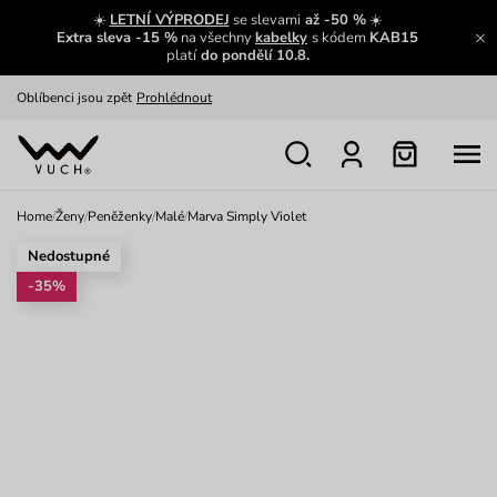
Zajímavosti ze světa Vuch:
Přečíst
☀️
LETNÍ VÝPRODEJ
se slevami
až -50 %
☀️
Extra sleva -15 %
na všechny
kabelky
s kódem
KAB15
Výměna a vrácení zdarma
Zobrazit
platí
do pondělí 10.8.
Oblíbenci jsou zpět
Prohlédnout
Nech se inspirovat
Ukázat
Home
/
Ženy
/
Peněženky
/
Malé
/
Marva Simply Violet
Nedostupné
-35%