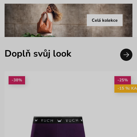
Celá kolekce
Doplň svůj look
-38%
-25%
-15 %: K