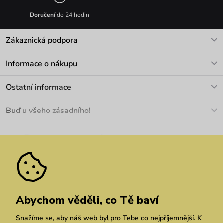
Doručení
do 24 hodin
Zákaznická podpora
V pracovních dnech Po-Pá: 8-17h
Informace o nákupu
info@vuch.cz
Kontakt
Ostatní informace
+420 466 566 493
Doprava a platba
O nás
Buď u všeho zásadního!
Materiály a údržba
Kariéra
Nejčastější dotazy
Novinky
Slevy
Akce
Velkoobchod
Vrácení a reklamace
We Care
Odebírat
Pozáruční opravy
Dárkové poukazy
Zásady ochrany osobních údajů
zde
Vuchlook
Prodejny
Praha
Brno
Chrudim
Abychom věděli, co Tě baví
Snažíme se, aby náš web byl pro Tebe co nejpříjemnější. K