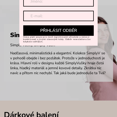
PŘIHLÁSIT ODBĚR
SimplyV
Sleva platí pouze pro nově registrované uživatele a nelze ji
kombinovat s jinými slevovými kódy. Odběr newsletteru lze
kdykoliv odhlásit.
Simple Vušky, Simply Vuch!
Nadčasová, minimalistická a elegantní. Kolekce SimplyV se
v pohodě obejde i bez pozlátek. Protože v jednoduchosti je
krása. Hlavní roli v designu každé SimplyVušky hraje čistá
linka, hladký materiál a jemné kovové detaily. Zkrátka nic
navíc a přitom nic nechybí. Tak jaká bude jednoduše ta Tvá?
Dárkové balení