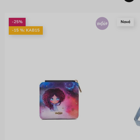
-25%
Nové
-15 %: KAB15