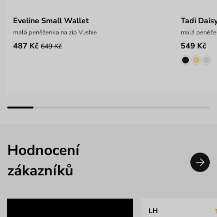
Eveline Small Wallet
Tadi Dais
malá peněženka na zip Vushie
malá peněže
487 Kč
549 Kč
649 Kč
Hodnocení
zákazníků
LH