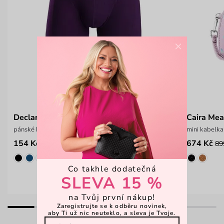
×
Declan Dark Purple
Caira Mea
pánské boxerky
mini kabelka
154 Kč
674 Kč
249 Kč
89
Co takhle dodatečná
SLEVA 15 %
na Tvůj první nákup!
Zaregistrujte se k odběru novinek,
aby Ti už nic neuteklo, a sleva je Tvoje.