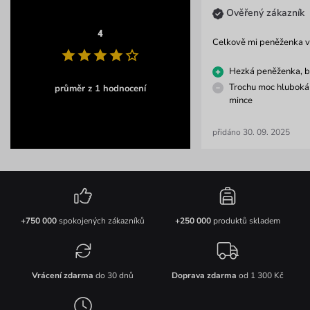
Ověřený zákazník
4
Celkově mi peněženka 
Hezká peněženka, b
Trochu moc hluboká
průměr z 1 hodnocení
mince
přidáno 30. 09. 2025
+750 000
spokojených zákazníků
+250 000
produktů skladem
Vrácení zdarma
do 30 dnů
Doprava zdarma
od 1 300 Kč