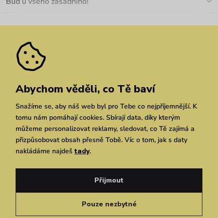
Buď u všeho zásadního!
Materiály a údržba
Kariéra
Nejčastější dotazy
Novinky
Slevy
Akce
Velkoobchod
Vrácení a reklamace
We Care
Odebírat
Pozáruční opravy
Dárkové poukazy
Zásady ochrany osobních údajů
zde
Vuchlook
Prodejny
Praha
Brno
Chrudim
Abychom věděli, co Tě baví
Snažíme se, aby náš web byl pro Tebe co nejpříjemnější. K
tomu nám pomáhají cookies. Sbírají data, díky kterým
můžeme personalizovat reklamy, sledovat, co Tě zajímá a
přizpůsobovat obsah přesně Tobě. Víc o tom, jak s daty
nakládáme najdeš
tady
.
Copyright © 2026 Vuch s.r.o. Všechna práva vyhrazena. Technicky zajišťuje
Simplia.cz
Přijmout
Obchodní podmínky
Zásady ochrany osobních údajů
Pouze nezbytné
Čeština