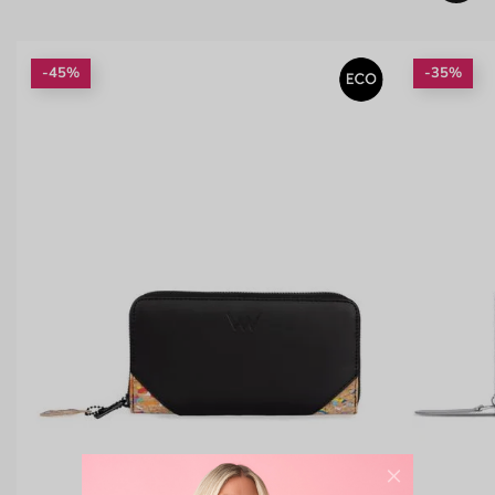
-45%
-35%
×