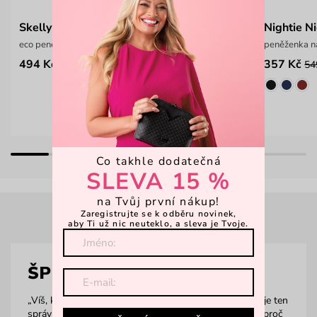
Skelly
Nightie N
eco peněženka s korkem
peněženka na
494 Kč
357 Kč
899 Kč
54
Co takhle dodatečná
SLEVA 15 %
na Tvůj první nákup!
Zaregistrujte se k odběru novinek,
aby Ti už nic neuteklo, a sleva je Tvoje.
ŠPERKY
„Víš, kdy už má žena dost šperků? Nikdy! Právě proto je ten
správný čas prohlédnout si šperky VUCH. Na otázku, proč