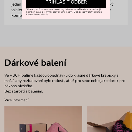
PŘIHLÁSIT ODBĚR
jeden šperk nestačí, známe odpověď taky. Minimalistický
vzhled šperků přímo volá po nekonečných možnostech
Sleva platí pouze pro nově registrované uživatele a nelze ji
kombinovat s jinými slevovými kódy. Odběr newsletteru lze
kombinování. Tak co, které ti padly do oka?“
kdykoliv odhlásit.
Dárkové balení
Ve VUCH balíme každou objednávku do krásné dárkové krabičky s
mašlí, aby rozbalování bylo radostí, ať už pro sebe nebo jako dárek pro
někoho blízkého.
Bez starostí s balením.
Více informací