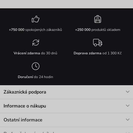
+750 000
spokojených zákazníků
+250 000
produktů skladem
Vrácení zdarma
do 30 dnů
Doprava zdarma
od 1 300 Kč
Doručení
do 24 hodin
Zákaznická podpora
V pracovních dnech Po-Pá: 8-17h
Informace o nákupu
info@vuch.cz
Kontakt
Ostatní informace
+420 466 566 493
Doprava a platba
O nás