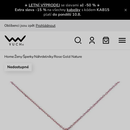
Zajímavosti ze světa Vuch:
Přečíst
☀️
LETNÍ VÝPRODEJ
se slevami
až -50 %
☀️
Extra sleva -15 %
na všechny
kabelky
s kódem
KAB15
Výměna a vrácení zdarma
Zobrazit
platí
do pondělí 10.8.
Oblíbenci jsou zpět
Prohlédnout
Nech se inspirovat
Ukázat
Home
/
Ženy
/
Šperky
/
Náhrdelníky
/
Rose Gold Nature
Nedostupné