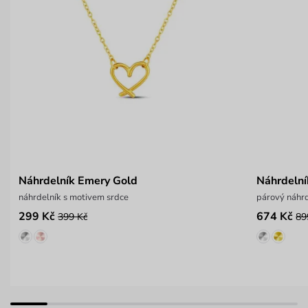
Náhrdelník Emery Gold
Náhrdelní
náhrdelník s motivem srdce
párový náhr
299 Kč
674 Kč
399 Kč
89