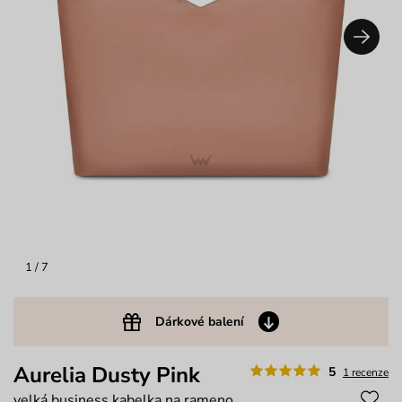
1
/ 7
Dárkové balení
Aurelia Dusty Pink
5
1 recenze
velká business kabelka na rameno