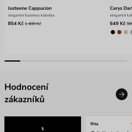
Justeene Cappucion
Carys Da
elegantní business kabelka
elegantní k
854 Kč
649 Kč
1 499 Kč
99
Hodnocení
zákazníků
Rita
5