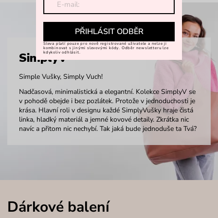
PŘIHLÁSIT ODBĚR
Sleva platí pouze pro nově registrované uživatele a nelze ji
kombinovat s jinými slevovými kódy. Odběr newsletteru lze
kdykoliv odhlásit.
SimplyV
Simple Vušky, Simply Vuch!
Nadčasová, minimalistická a elegantní. Kolekce SimplyV se
v pohodě obejde i bez pozlátek. Protože v jednoduchosti je
krása. Hlavní roli v designu každé SimplyVušky hraje čistá
linka, hladký materiál a jemné kovové detaily. Zkrátka nic
navíc a přitom nic nechybí. Tak jaká bude jednoduše ta Tvá?
Dárkové balení