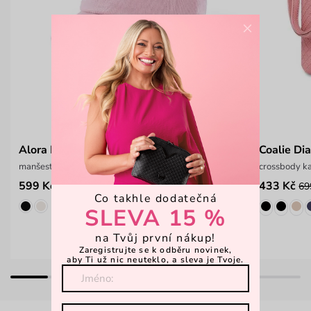
×
Alora Pink
Coalie Di
manšestrová kšiltovka s nastavitelným obvodem
crossbody ka
599 Kč
433 Kč
799 Kč
69
Co takhle dodatečná
SLEVA 15 %
na Tvůj první nákup!
Zaregistrujte se k odběru novinek,
aby Ti už nic neuteklo, a sleva je Tvoje.