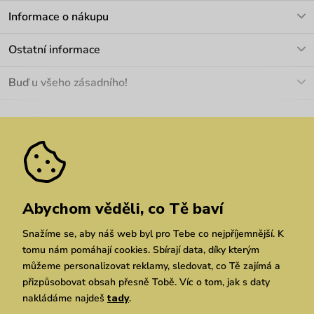
V pracovních dnech Po-Pá: 8-17h
Informace o nákupu
info@vuch.cz
Kontakt
Ostatní informace
+420 466 566 493
Doprava a platba
O nás
Buď u všeho zásadního!
Materiály a údržba
Kariéra
Nejčastější dotazy
Novinky
Slevy
Akce
Velkoobchod
Vrácení a reklamace
We Care
Odebírat
Pozáruční opravy
Dárkové poukazy
Zásady ochrany osobních údajů
zde
Vuchlook
Prodejny
Praha
Brno
Chrudim
Abychom věděli, co Tě baví
Snažíme se, aby náš web byl pro Tebe co nejpříjemnější. K
tomu nám pomáhají cookies. Sbírají data, díky kterým
můžeme personalizovat reklamy, sledovat, co Tě zajímá a
přizpůsobovat obsah přesně Tobě. Víc o tom, jak s daty
nakládáme najdeš
tady
.
Copyright © 2026 Vuch s.r.o. Všechna práva vyhrazena. Technicky zajišťuje