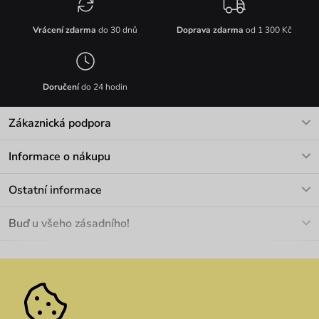
Vrácení zdarma
do 30 dnů
Doprava zdarma
od 1 300 Kč
Doručení
do 24 hodin
Zákaznická podpora
V pracovních dnech Po-Pá: 8-17h
Informace o nákupu
info@vuch.cz
Kontakt
Ostatní informace
+420 466 566 493
Doprava a platba
O nás
Buď u všeho zásadního!
Materiály a údržba
Kariéra
Nejčastější dotazy
Novinky
Slevy
Akce
Velkoobchod
Vrácení a reklamace
We Care
Odebírat
Pozáruční opravy
Dárkové poukazy
Zásady ochrany osobních údajů
zde