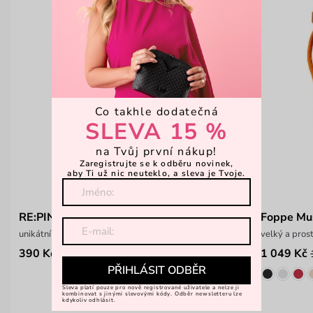
Co takhle dodatečná
SLEVA 15 %
na Tvůj první nákup!
Zaregistrujte se k odběru novinek,
aby Ti už nic neuteklo, a sleva je Tvoje.
RE:PIN Yellow
Foppe Mu
unikátní brož
velký a pros
390 Kč
1 049 Kč
PŘIHLÁSIT ODBĚR
Sleva platí pouze pro nově registrované uživatele a nelze ji
kombinovat s jinými slevovými kódy. Odběr newsletteru lze
kdykoliv odhlásit.