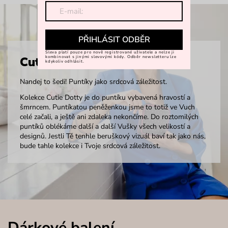
PŘIHLÁSIT ODBĚR
Sleva platí pouze pro nově registrované uživatele a nelze ji
kombinovat s jinými slevovými kódy. Odběr newsletteru lze
Cutie dotty
kdykoliv odhlásit.
Nandej to šedi! Puntíky jako srdcová záležitost.
Kolekce Cutie Dotty je do puntíku vybavená hravostí a
šmrncem. Puntíkatou peněženkou jsme to totiž ve Vuch
celé začali, a ještě ani zdaleka nekončíme. Do roztomilých
puntíků oblékáme další a další Vušky všech velikostí a
designů. Jestli Tě tenhle beruškový vizuál baví tak jako nás,
bude tahle kolekce i Tvoje srdcová záležitost.
Dárkové balení