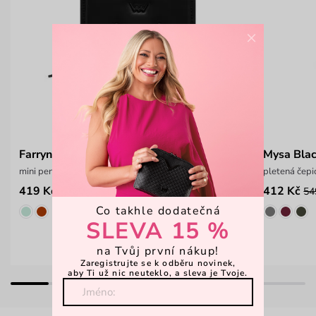
×
Farryn Mini Black
Mysa Bla
mini peněženka na zip
pletená čep
419 Kč
412 Kč
599 Kč
54
Co takhle dodatečná
SLEVA 15 %
na Tvůj první nákup!
Zaregistrujte se k odběru novinek,
aby Ti už nic neuteklo, a sleva je Tvoje.