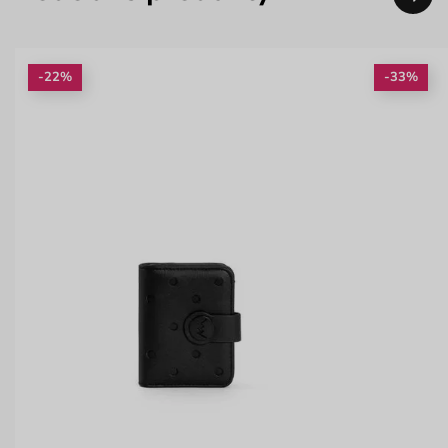
-22%
-33%