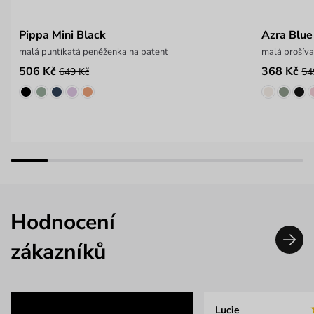
Pippa Mini Black
Azra Blue
malá puntíkatá peněženka na patent
malá prošív
506 Kč
368 Kč
649 Kč
54
Hodnocení
zákazníků
Lucie