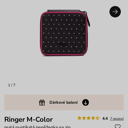
1
/ 7
Dárkové balení
Ringer M-Color
4.4
7 recenzí
malá puntíkatá peněženka na zip