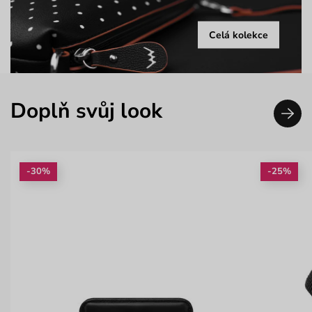
Celá kolekce
Doplň svůj look
-30%
-25%