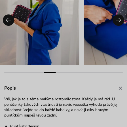
Popis
Víš, jak je to s těma malýma roztomilostma. Každý je má rád. U
peněženky takových vlastností je navíc veeeelká výhoda právě její
skladnost. Vejde se do každé kabelky, a navíc ji díky hravým
puntíčkům najdeš levou zadní.
Puntíkatý design