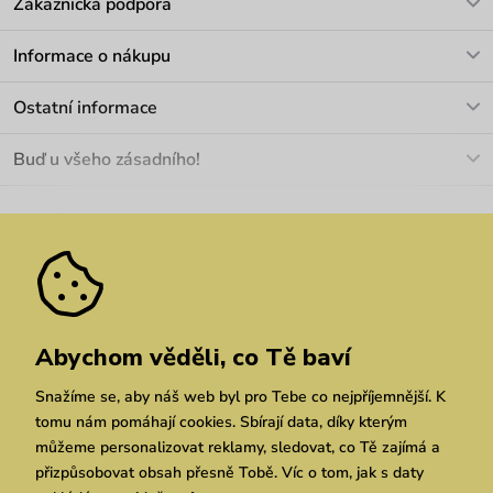
Zákaznická podpora
V pracovních dnech Po-Pá: 8-17h
Informace o nákupu
info@vuch.cz
Kontakt
Ostatní informace
+420 466 566 493
Doprava a platba
O nás
Buď u všeho zásadního!
Materiály a údržba
Kariéra
Nejčastější dotazy
Novinky
Slevy
Akce
Velkoobchod
Vrácení a reklamace
We Care
Odebírat
Pozáruční opravy
Dárkové poukazy
Zásady ochrany osobních údajů
zde
Vuchlook
Prodejny
Praha
Brno
Chrudim
Abychom věděli, co Tě baví
Snažíme se, aby náš web byl pro Tebe co nejpříjemnější. K
tomu nám pomáhají cookies. Sbírají data, díky kterým
můžeme personalizovat reklamy, sledovat, co Tě zajímá a
přizpůsobovat obsah přesně Tobě. Víc o tom, jak s daty