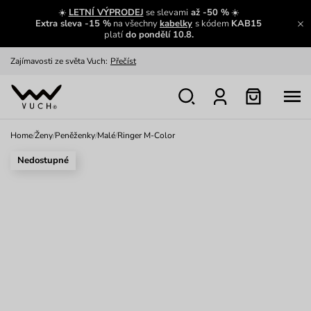
☀️
LETNÍ VÝPRODEJ
se slevami
až -50 %
☀️
Extra sleva -15 %
na všechny
kabelky
s kódem
KAB15
platí
do pondělí 10.8.
Zajímavosti ze světa Vuch:
Přečíst
Výměna a vrácení zdarma
Zobrazit
Oblíbenci jsou zpět
Prohlédnout
Home
/
Ženy
/
Peněženky
/
Malé
/
Ringer M-Color
Nech se inspirovat
Ukázat
Nedostupné