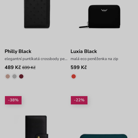
Philly Black
Luxia Black
elegantní puntíkatá crossbody peněženka
malá eco peněženka na zip
489 Kč
599 Kč
699 Kč
-38%
-22%