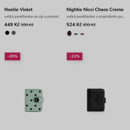
Noelle Violet
Nightie Nicci Chaos Creme
velká peněženka na zip a patent
velká peněženka s originálním potiskem
449 Kč
524 Kč
599 Kč
699 Kč
-30%
-22%