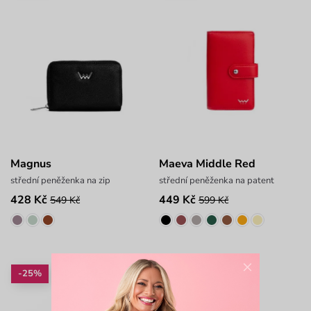
Magnus
Maeva Middle Red
střední peněženka na zip
střední peněženka na patent
428 Kč
449 Kč
549 Kč
599 Kč
×
-25%
-33%