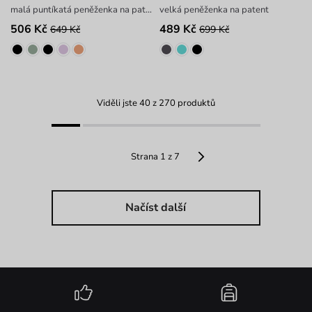
malá puntíkatá peněženka na patent
velká peněženka na patent
506 Kč
489 Kč
649 Kč
699 Kč
Viděli jste 40 z 270 produktů
Strana 1 z 7
Načíst další