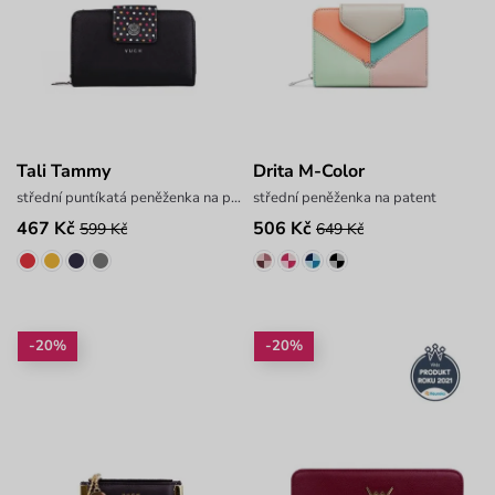
Tali Tammy
Drita M-Color
střední puntíkatá peněženka na patent
střední peněženka na patent
467 Kč
506 Kč
599 Kč
649 Kč
-20%
-20%