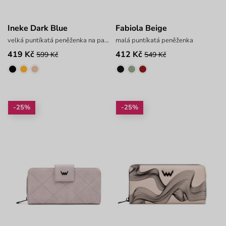
Ineke Dark Blue
Fabiola Beige
velká puntíkatá peněženka na patent
malá puntíkatá peněženka
419 Kč
412 Kč
599 Kč
549 Kč
-25%
-25%