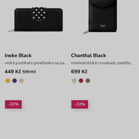
Ineke Black
Chanthal Black
velká puntíkatá peněženka na patent
minimalistická crossbody peněženka
449 Kč
699 Kč
599 Kč
-22%
-22%