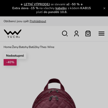
Zajímavosti ze světa Vuch:
Přečíst
☀️
LETNÍ VÝPRODEJ
se slevami
až -50 %
☀️
Extra sleva -15 %
na všechny
kabelky
s kódem
KAB15
Výměna a vrácení zdarma
Zobrazit
platí
do pondělí 10.8.
Oblíbenci jsou zpět
Prohlédnout
Nech se inspirovat
Ukázat
Home
/
Ženy
/
Batohy
/
Batůžky
/
Theo Wine
Nedostupné
-40%