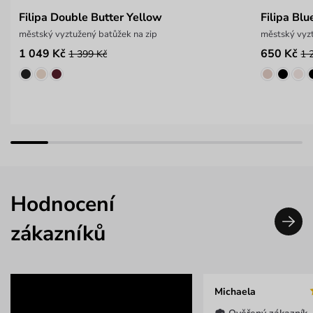
Filipa Double Butter Yellow
Filipa Blu
městský vyztužený batůžek na zip
městský vyzt
1 049 Kč
650 Kč
1 399 Kč
1 
Hodnocení
zákazníků
Michaela