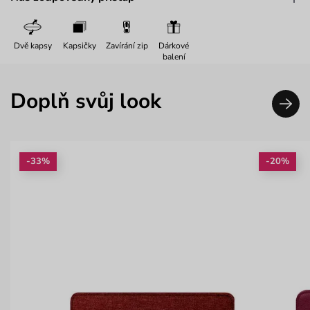
Dvě kapsy
Kapsičky
Zavírání zip
Dárkové
balení
Doplň svůj look
-33%
-20%