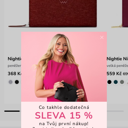
×
Nightie Nicci TC Wine
Nightie Ni
peněženka na zip z odolného materiálu
velká peněže
368 Kč
559 Kč
549 Kč
69
Co takhle dodatečná
SLEVA 15 %
na Tvůj první nákup!