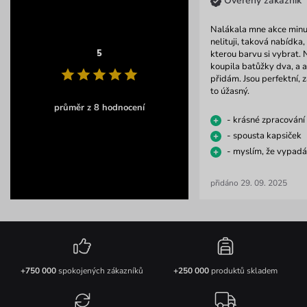
Ověřený zákazník
Nalákala mne akce min
nelituji, taková nabídka,
5
kterou barvu si vybrat.
koupila batůžky dva, a a
přidám. Jsou perfektní, z
to úžasný.
průměr z 8 hodnocení
- krásné zpracování
- spousta kapsiček
- myslím, že vypadá 
přidáno 29. 09. 2025
+750 000
spokojených zákazníků
+250 000
produktů skladem