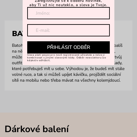
Zaregistrujte se k odběru novinek,
aby Ti už nic neuteklo, a sleva je Tvoje.
BATŮŽKY
Batoh nemusí být obrovitánská krosna, do které se zabalíš
PŘIHLÁSIT ODBĚR
na několikatýdenní roadtrip napříč světadílem. Naopak,
Sleva platí pouze pro nově registrované uživatele a nelze ji
může to být i malý elegantní kousek, který vyšperkuje tvůj
kombinovat s jinými slevovými kódy. Odběr newsletteru lze
kdykoliv odhlásit.
outfit do nebeských výšin a pojme tvé nejnutnější poklady,
které potřebuješ mít u sebe. Výhodou je, že budeš mít stále
volné ruce, a tak si můžeš upíjet kávičku, projíždět sociální
sítě na mobilu nebo třeba mávat na všechny kolemjdoucí.
Dárkové balení