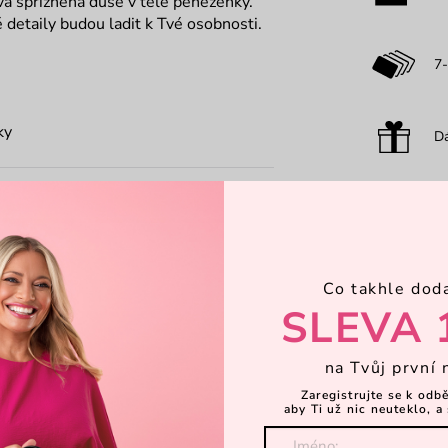
vá spřízněná duše v těle peněženky.
é detaily budou ladit k Tvé osobnosti.
7-
ky
Dá
Objevte 
Co takhle dod
SLEVA 
na Tvůj první 
Zaregistrujte se k odb
aby Ti už nic neuteklo, a 