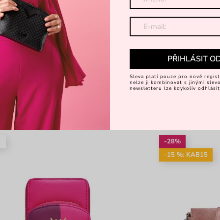
PŘIHLÁSIT O
Sleva platí pouze pro nově regist
nelze ji kombinovat s jinými sle
newsletteru lze kdykoliv odhlásit
é
-28%
-15 %: KAB15