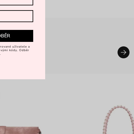
DBĚR
rované uživatele a
vovými kódy. Odběr
.