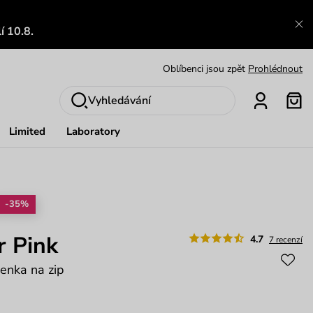
Zajímavosti ze světa Vuch:
Přečíst
í 10.8.
Výměna a vrácení zdarma
Zobrazit
Oblíbenci jsou zpět
Prohlédnout
Nech se inspirovat
Ukázat
Vyhledávání
Limited
Laboratory
-35%
r Pink
4.7
7 recenzí
enka na zip