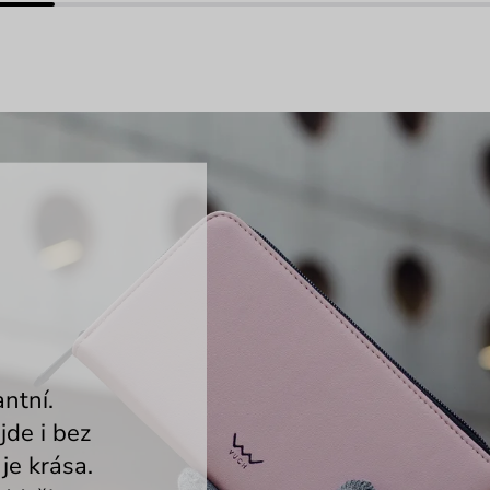
ntní.
de i bez
je krása.