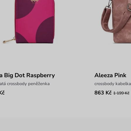
a Big Dot Raspberry
Aleeza Pink
katá crossbody peněženka
crossbody kabelka
Kč
863 Kč
1 199 Kč