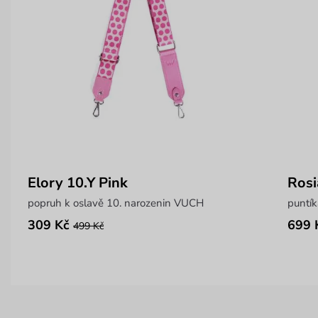
Elory 10.Y Pink
Rosi
popruh k oslavě 10. narozenin VUCH
puntí
309 Kč
699 
499 Kč