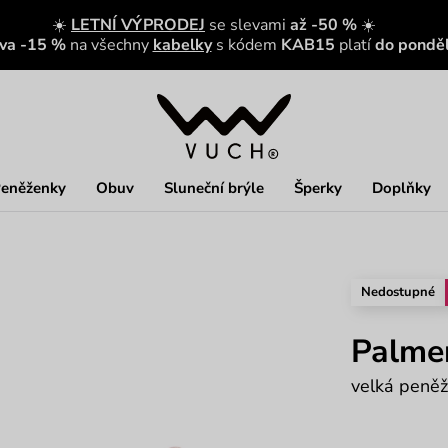
☀️
LETNÍ VÝPRODEJ
se slevami
až -50 %
☀️
eva -15 %
na všechny
kabelky
s kódem
KAB15
platí
do ponděl
eněženky
Obuv
Sluneční brýle
Šperky
Doplňky
Nedostupné
Palme
velká peněž