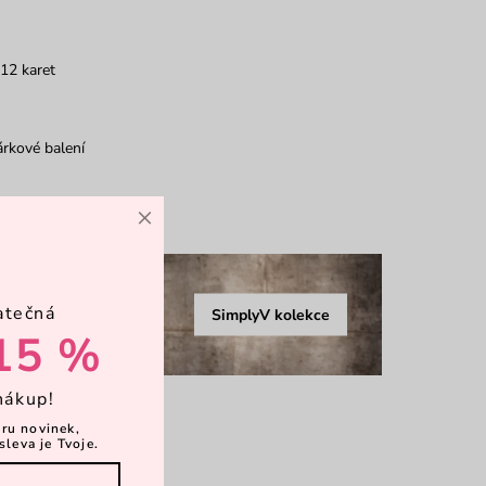
12 karet
rkové balení
×
více
atečná
SimplyV kolekce
15 %
nákup!
ěru novinek,
sleva je Tvoje.