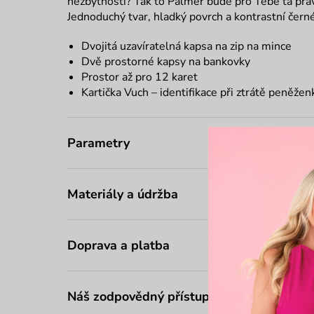
nezbytnosti? Tak to Palmer bude pro Tebe ta pra
Jednoduchý tvar, hladký povrch a kontrastní čern
Dvojitá uzavíratelná kapsa na zip na mince
Dvě prostorné kapsy na bankovky
Prostor až pro 12 karet
Kartička Vuch – identifikace při ztrátě peněžen
Parametry
Materiály a údržba
Doprava a platba
Náš zodpovědný přístup