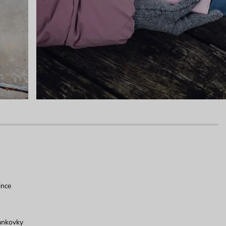
ince
ankovky