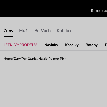
Extra sl
Ženy
Muži
Be Vuch
Kolekce
LETNÍ VÝPRODEJ %
Novinky
Kabelky
Batohy
P
Home
/
Ženy
/
Peněženky
/
Na zip
/
Palmer Pink