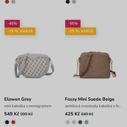
-45%
-50%
-15 %: KAB15
-15 %: KAB15
Elowen Grey
Fossy Mini Suede Beige
mini kabelka s monogramem
semišová crossbody kabelka s řetízkem
549 Kč
425 Kč
999 Kč
849 Kč