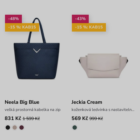
-48%
-43%
-15 %: KAB15
-15 %: KAB15
Neela Big Blue
Jeckia Cream
velká prostorná kabelka na zip
koženková ledvinka s nastavitelným popruhem
831 Kč
569 Kč
1 599 Kč
999 Kč