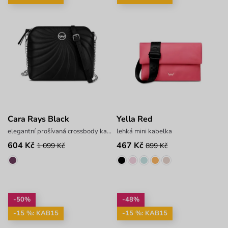
Cara Rays Black
Yella Red
elegantní prošívaná crossbody kabelka
lehká mini kabelka
604 Kč
467 Kč
1 099 Kč
899 Kč
-50%
-48%
-15 %: KAB15
-15 %: KAB15