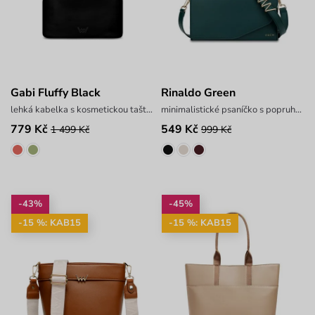
Gabi Fluffy Black
Rinaldo Green
lehká kabelka s kosmetickou taštičkou
minimalistické psaníčko s popruhem
779 Kč
549 Kč
1 499 Kč
999 Kč
-43%
-45%
-15 %: KAB15
-15 %: KAB15