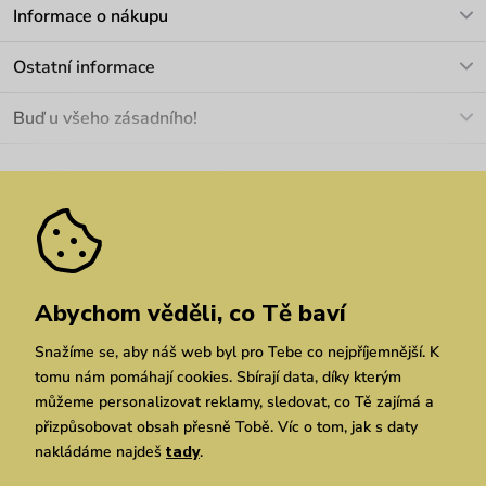
V pracovních dnech Po-Pá: 8-17h
Informace o nákupu
info@vuch.cz
Kontakt
Ostatní informace
+420 466 566 493
Doprava a platba
O nás
Buď u všeho zásadního!
Materiály a údržba
Kariéra
Nejčastější dotazy
Novinky
Slevy
Akce
Velkoobchod
Vrácení a reklamace
We Care
Odebírat
Pozáruční opravy
Dárkové poukazy
Zásady ochrany osobních údajů
zde
Vuchlook
Prodejny
Praha
Brno
Chrudim
Abychom věděli, co Tě baví
Snažíme se, aby náš web byl pro Tebe co nejpříjemnější. K
tomu nám pomáhají cookies. Sbírají data, díky kterým
můžeme personalizovat reklamy, sledovat, co Tě zajímá a
přizpůsobovat obsah přesně Tobě. Víc o tom, jak s daty
nakládáme najdeš
tady
.
Copyright © 2026 Vuch s.r.o. Všechna práva vyhrazena. Technicky zajišťuje