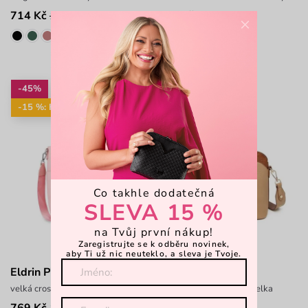
714 Kč
604 Kč
1 299 Kč
1 099 Kč
×
-45%
-45%
-15 %: KAB15
-15 %: KAB15
Co takhle dodatečná
SLEVA 15 %
na Tvůj první nákup!
Zaregistrujte se k odběru novinek,
aby Ti už nic neuteklo, a sleva je Tvoje.
Eldrin Pink
Fossy MN Brown
velká crossbody kabelka
elegantní crossbody kabelka
769 Kč
604 Kč