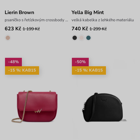
Lierin Brown
Yella Big Mint
psaníčko s řetízkovým crossbody popruhem
velká kabelka z lehkého materiálu
623 Kč
740 Kč
1 199 Kč
1 299 Kč
-48%
-50%
-15 %: KAB15
-15 %: KAB15