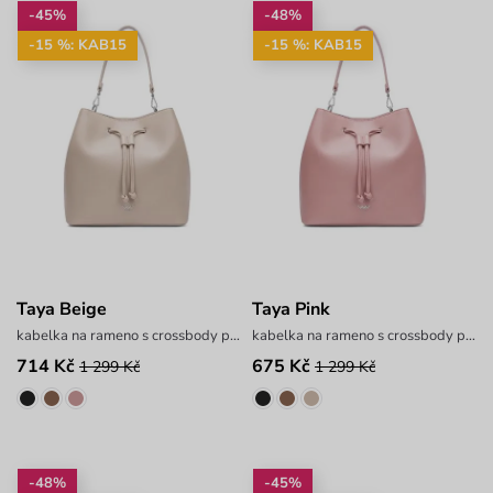
-45%
-48%
-15 %: KAB15
-15 %: KAB15
Taya Beige
Taya Pink
kabelka na rameno s crossbody popruhem
kabelka na rameno s crossbody popruhem
714 Kč
675 Kč
1 299 Kč
1 299 Kč
-48%
-45%