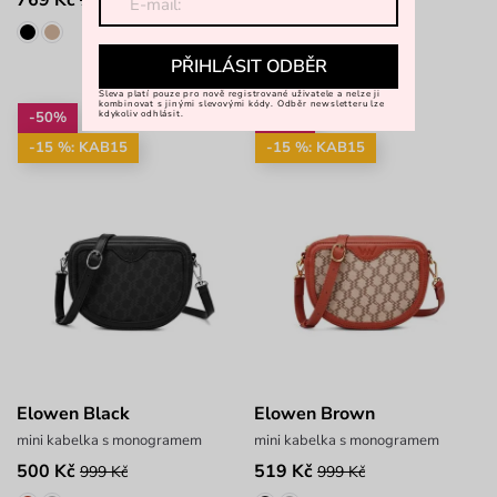
1 399 Kč
1 099 Kč
PŘIHLÁSIT ODBĚR
Sleva platí pouze pro nově registrované uživatele a nelze ji
kombinovat s jinými slevovými kódy. Odběr newsletteru lze
-50%
-48%
kdykoliv odhlásit.
-15 %: KAB15
-15 %: KAB15
Elowen Black
Elowen Brown
mini kabelka s monogramem
mini kabelka s monogramem
500 Kč
519 Kč
999 Kč
999 Kč