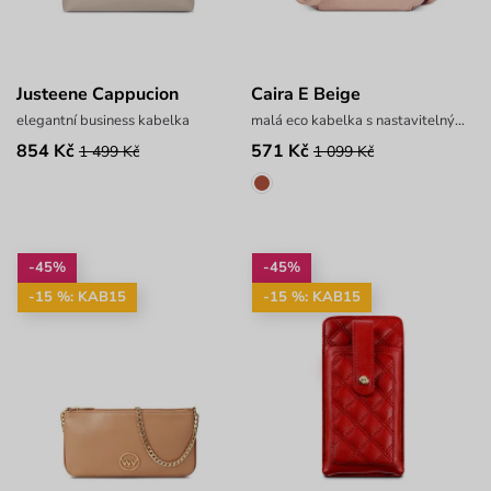
Justeene Cappucion
Caira E Beige
elegantní business kabelka
malá eco kabelka s nastavitelným popruhem
854 Kč
571 Kč
1 499 Kč
1 099 Kč
-45%
-45%
-15 %: KAB15
-15 %: KAB15