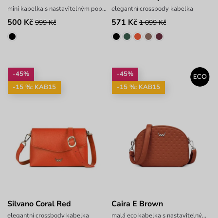
mini kabelka s nastavitelným popruhem
elegantní crossbody kabelka
500 Kč
571 Kč
999 Kč
1 099 Kč
-45%
-45%
-15 %: KAB15
-15 %: KAB15
Silvano Coral Red
Caira E Brown
elegantní crossbody kabelka
malá eco kabelka s nastavitelným popruhem