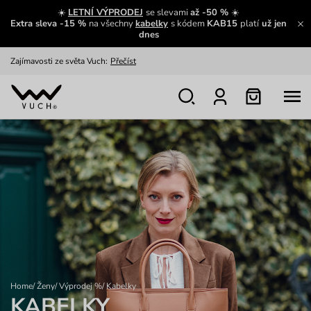
☀️
LETNÍ VÝPRODEJ
se slevami
až -50 %
☀️
Extra sleva -15 %
na všechny
kabelky
s kódem
KAB15
platí
už jen
Zajímavosti ze světa Vuch:
Přečíst
dnes
Výměna a vrácení zdarma
Zobrazit
Oblíbenci jsou zpět
Prohlédnout
Nech se inspirovat
Ukázat
Home
/
Ženy
/
Výprodej %
/
Kabelky
KABELKY