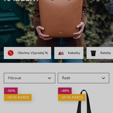
Všechny Výprodej %
Kabelky
Batohy
Filtrovat
Řadit
-50%
-48%
-15 %: KAB15
-15 %: KAB15