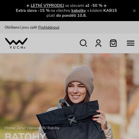
Zajímavosti ze světa Vuch:
Přečíst
☀️
LETNÍ VÝPRODEJ
se slevami
až -50 %
☀️
Extra sleva -15 %
na všechny
kabelky
s kódem
KAB15
Výměna a vrácení zdarma
Zobrazit
platí
do pondělí 10.8.
Oblíbenci jsou zpět
Prohlédnout
Nech se inspirovat
Ukázat
Home
/
Ženy
/
Výprodej %
/
Batohy
BATOHY