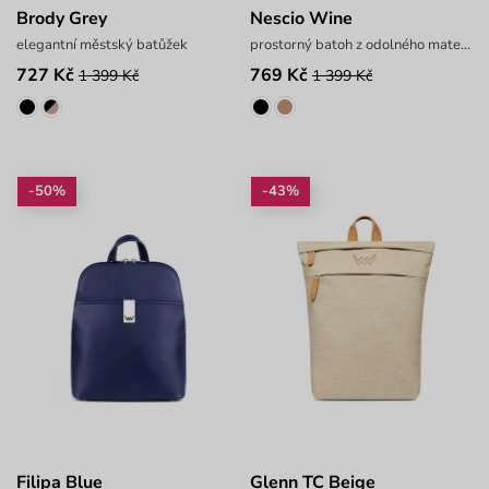
Brody Grey
Nescio Wine
elegantní městský batůžek
prostorný batoh z odolného materiálu
727 Kč
769 Kč
1 399 Kč
1 399 Kč
-50%
-43%
Filipa Blue
Glenn TC Beige