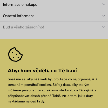
V pracovních dnech Po-Pá: 8-17h
Informace o nákupu
info@vuch.cz
Kontakt
Ostatní informace
+420 466 566 493
Doprava a platba
O nás
Buď u všeho zásadního!
Materiály a údržba
Kariéra
Nejčastější dotazy
Novinky
Slevy
Akce
Velkoobchod
Vrácení a reklamace
We Care
Odebírat
Pozáruční opravy
Dárkové poukazy
Zásady ochrany osobních údajů
zde
Vuchlook
Prodejny
Praha
Brno
Chrudim
Abychom věděli, co Tě baví
Snažíme se, aby náš web byl pro Tebe co nejpříjemnější. K
tomu nám pomáhají cookies. Sbírají data, díky kterým
můžeme personalizovat reklamy, sledovat, co Tě zajímá a
přizpůsobovat obsah přesně Tobě. Víc o tom, jak s daty
nakládáme najdeš
tady
.
Copyright © 2026 Vuch s.r.o. Všechna práva vyhrazena. Technicky zajišťuje