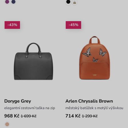
-43%
-45%
Doryge Grey
Arlen Chrysalis Brown
elegantní cestovní taška na zip
městský batůžek s motýlí výšivkou
968 Kč
714 Kč
1 699 Kč
1 299 Kč