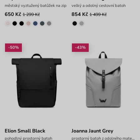
městský vyztužený batůžek na zip
velký a odolný cestovní batoh
650 Kč
854 Kč
1 299 Kč
1 499 Kč
-50%
-43%
Elion Small Black
Joanna Jaunt Grey
pohodlný prostorný batoh
prostorný batoh z odolného materiálu