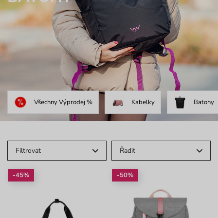
Všechny Výprodej %
Kabelky
Batohy
Filtrovat
Řadit
-45%
-50%