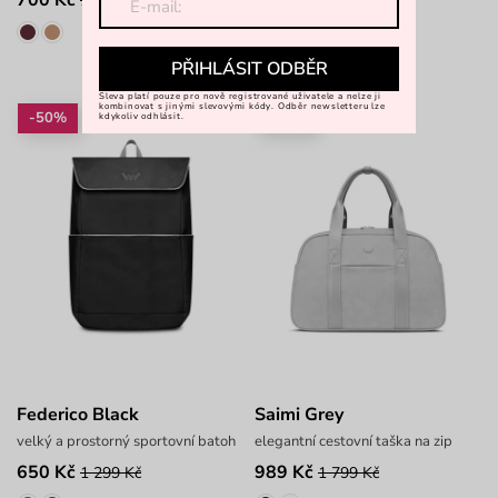
1 399 Kč
1 499 Kč
PŘIHLÁSIT ODBĚR
Sleva platí pouze pro nově registrované uživatele a nelze ji
kombinovat s jinými slevovými kódy. Odběr newsletteru lze
-50%
-45%
kdykoliv odhlásit.
Federico Black
Saimi Grey
velký a prostorný sportovní batoh
elegantní cestovní taška na zip
650 Kč
989 Kč
1 299 Kč
1 799 Kč