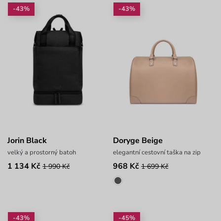
-43%
-43%
Jorin Black
Doryge Beige
velký a prostorný batoh
elegantní cestovní taška na zip
1 134 Kč
968 Kč
1 990 Kč
1 699 Kč
-43%
-45%