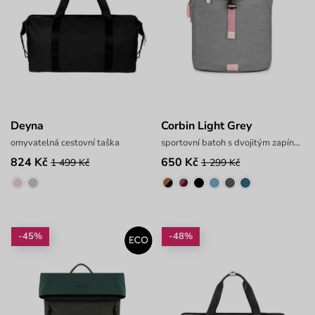
Deyna
Corbin Light Grey
omyvatelná cestovní taška
sportovní batoh s dvojitým zapínáním
824 Kč
650 Kč
1 499 Kč
1 299 Kč
-45%
-48%