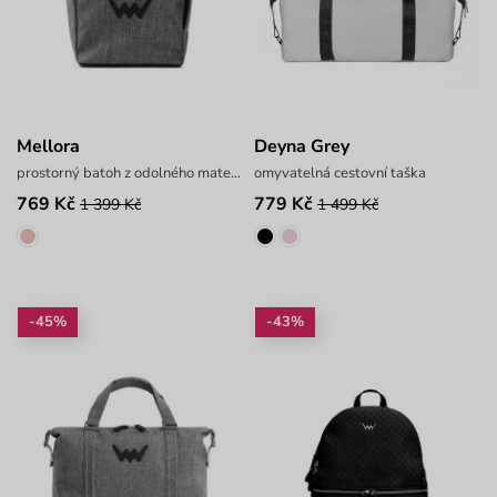
Mellora
Deyna Grey
prostorný batoh z odolného materiálu
omyvatelná cestovní taška
769 Kč
779 Kč
1 399 Kč
1 499 Kč
-45%
-43%