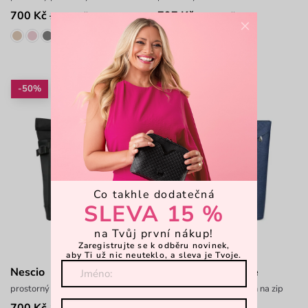
700 Kč
797 Kč
1 399 Kč
1 399 Kč
×
-50%
-50%
Co takhle dodatečná
SLEVA 15 %
na Tvůj první nákup!
Zaregistrujte se k odběru novinek,
aby Ti už nic neuteklo, a sleva je Tvoje.
Nescio
Tiara Diamond Blue
prostorný batoh z odolného materiálu
městský prostorný batoh na zip
700 Kč
750 Kč