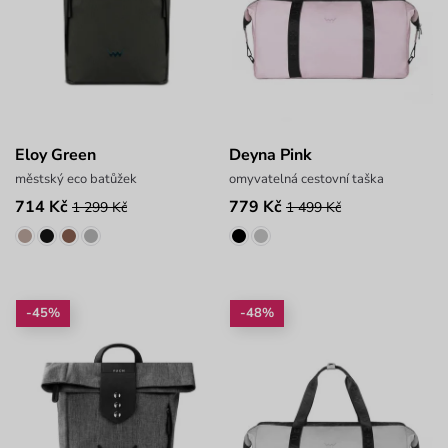
Eloy Green
Deyna Pink
městský eco batůžek
omyvatelná cestovní taška
714 Kč
779 Kč
1 299 Kč
1 499 Kč
-45%
-48%