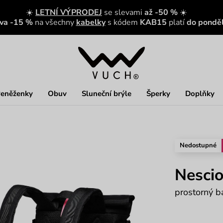
☀️
LETNÍ VÝPRODEJ
se slevami
až -50 %
☀️
eva -15 %
na všechny
kabelky
s kódem
KAB15
platí
do ponděl
eněženky
Obuv
Sluneční brýle
Šperky
Doplňky
Nedostupné
Nescio
prostorný b