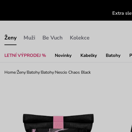
Extra sl
Ženy
Muži
Be Vuch
Kolekce
LETNÍ VÝPRODEJ %
Novinky
Kabelky
Batohy
P
Home
/
Ženy
/
Batohy
/
Batohy
/
Nescio Chaos Black