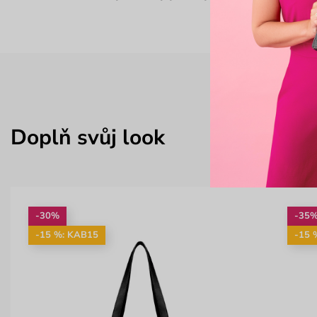
Doplň svůj look
-30%
-35
-15 %: KAB15
-15 