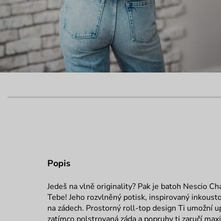
Popis
Jedeš na vlně originality? Pak je batoh Nescio C
Tebe! Jeho rozvlněný potisk, inspirovaný inkousto
na zádech. Prostorný roll-top design Ti umožní u
zatímco polstrovaná záda a popruhy ti zaručí max