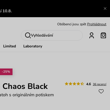
Výměna a vrácení zdarma
Zobrazit
í 10.8.
Oblíbenci jsou zpět
Prohlédnout
Nech se inspirovat
Ukázat
Vyhledávání
Limited
Laboratory
-25%
 Chaos Black
4.6
36 recenzí
atoh s originálním potiskem