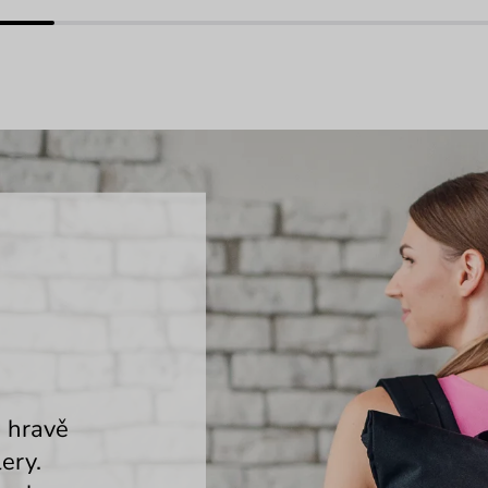
a hravě
ery.