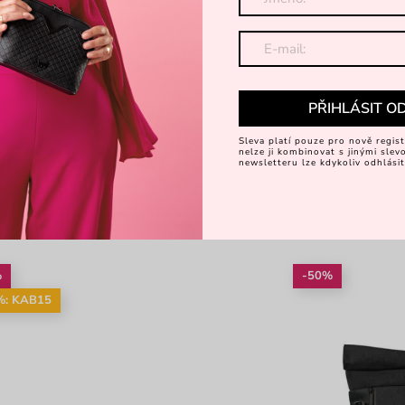
PŘIHLÁSIT O
Sleva platí pouze pro nově regist
nelze ji kombinovat s jinými sle
newsletteru lze kdykoliv odhlásit
%
-50%
%: KAB15