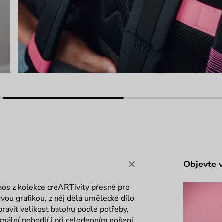
Objevte 
haos z kolekce creARTivity přesně pro
vou grafikou, z něj dělá umělecké dílo
pravit velikost batohu podle potřeby,
imální pohodlí i při celodenním nošení.