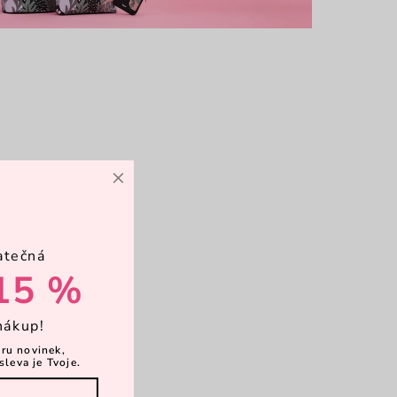
×
atečná
15 %
nákup!
ěru novinek,
sleva je Tvoje.