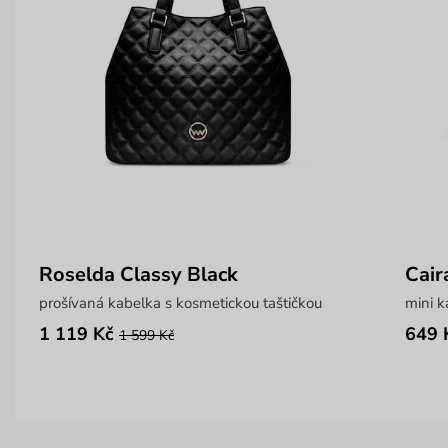
Roselda Classy Black
Cair
prošívaná kabelka s kosmetickou taštičkou
mini k
1 119 Kč
649 
1 599 Kč