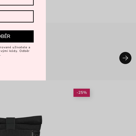
DBĚR
rované uživatele a
vovými kódy. Odběr
.
-25%