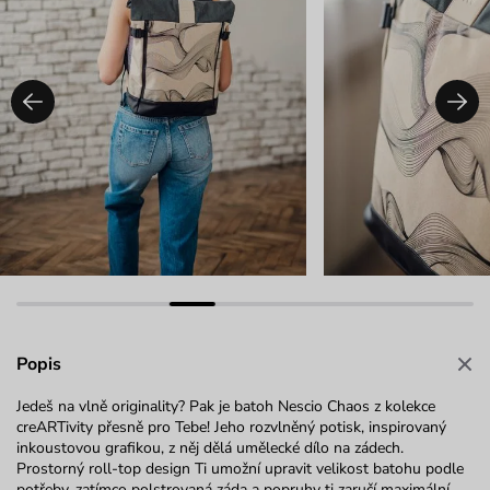
Popis
Jedeš na vlně originality? Pak je batoh Nescio Chaos z kolekce
creARTivity přesně pro Tebe! Jeho rozvlněný potisk, inspirovaný
inkoustovou grafikou, z něj dělá umělecké dílo na zádech.
Prostorný roll-top design Ti umožní upravit velikost batohu podle
potřeby, zatímco polstrovaná záda a popruhy ti zaručí maximální