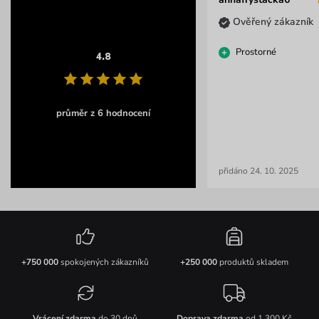
Ověřený zákazník
Prostorné
4.8
průměr z 6 hodnocení
přidáno 24. 10. 2025
+750 000
spokojených zákazníků
+250 000
produktů skladem
Vrácení zdarma
do 30 dnů
Doprava zdarma
od 1 300 Kč