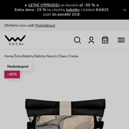
Zajímavosti ze světa Vuch:
Přečíst
☀️
LETNÍ VÝPRODEJ
se slevami
až -50 %
☀️
Extra sleva -15 %
na všechny
kabelky
s kódem
KAB15
Výměna a vrácení zdarma
Zobrazit
platí
do pondělí 10.8.
Oblíbenci jsou zpět
Prohlédnout
Nech se inspirovat
Ukázat
Home
/
Ženy
/
Batohy
/
Batohy
/
Nescio Chaos Creme
Nedostupné
-40%