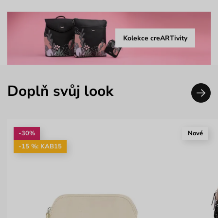
Kolekce creARTivity
Doplň svůj look
-30%
Nové
-15 %: KAB15