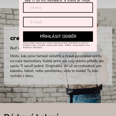
aby Ti už nic neuteklo, a sleva je Tvoje.
PŘIHLÁSIT ODBĚR
creARTivity
Sleva platí pouze pro nově registrované uživatele a nelze ji
kombinovat s jinými slevovými kódy. Odběr newsletteru lze
Buď Vuch, buď vidět.
kdykoliv odhlásit.
Místo, kde jsme fantazií nešetřili a hravě poskládali printy
na naše bestsellery. Každý print má svůj vlastní příběh, ale
spolu Ti zaručí jediné. Originalitu. Ať už se rozhodneš pro
kabelku, batoh, nebo peněženku, vždy to budeš Ty, kdo
vychází z davu.