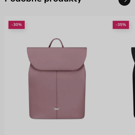
-30%
-35%