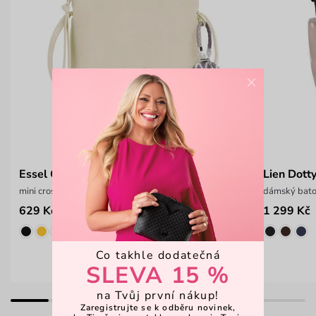
×
Essel Cream
Lien Dott
mini crossbody kabelka
dámský bato
629 Kč
1 299 Kč
899 Kč
Co takhle dodatečná
SLEVA 15 %
na Tvůj první nákup!
Zaregistrujte se k odběru novinek,