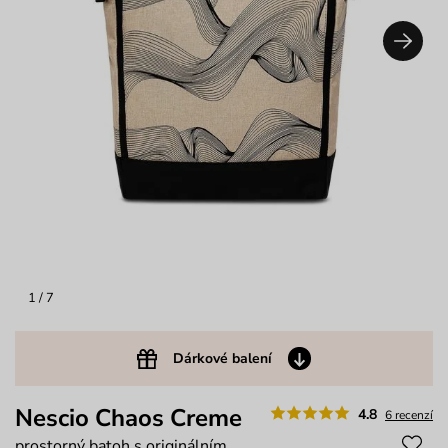
1
/ 7
Dárkové balení
Nescio Chaos Creme
4.8
6 recenzí
prostorný batoh s originálním