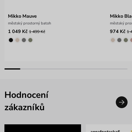
Mikko Mauve
Mikko Bla
městský prostorný batoh
městský pro
1 049 Kč
974 Kč
1 499 Kč
1 
Hodnocení
zákazníků
annafrystacka6