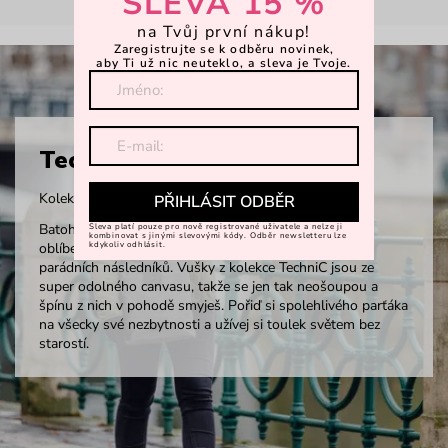
SLEVA 15 %
na Tvůj první nákup!
Zaregistrujte se k odběru novinek,
aby Ti už nic neuteklo, a sleva je Tvoje.
TechniC
Kolekce inspirovaná městem i přírodou.
PŘIHLÁSIT ODBĚR
Batohy Mellora a Noel už nějaký čas kralují na trůnu
Sleva platí pouze pro nově registrované uživatele a nelze ji
kombinovat s jinými slevovými kódy. Odběr newsletteru lze
oblíbenosti a z jejich předností vzniklo hned několik
kdykoliv odhlásit.
parádních následníků. Vušky z kolekce TechniC jsou ze
super odolného canvasu, takže se jen tak neošoupou a
špínu z nich v pohodě smyješ. Pořiď si spolehlivého parťáka
na všecky své nezbytnosti a užívej si toulek světem bez
starostí.