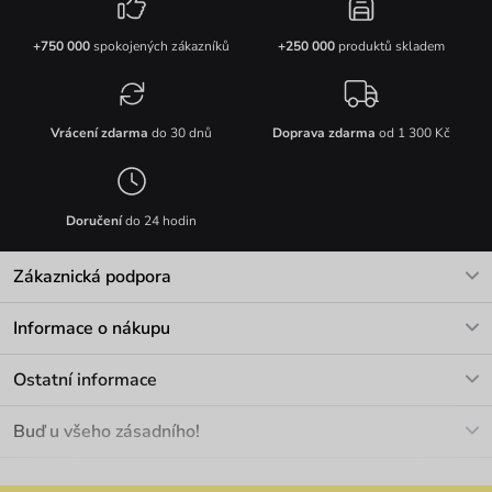
+750 000
spokojených zákazníků
+250 000
produktů skladem
Vrácení zdarma
do 30 dnů
Doprava zdarma
od 1 300 Kč
Doručení
do 24 hodin
Zákaznická podpora
V pracovních dnech Po-Pá: 8-17h
Informace o nákupu
info@vuch.cz
Kontakt
Ostatní informace
+420 466 566 493
Doprava a platba
O nás
Buď u všeho zásadního!
Materiály a údržba
Kariéra
Nejčastější dotazy
Novinky
Slevy
Akce
Velkoobchod