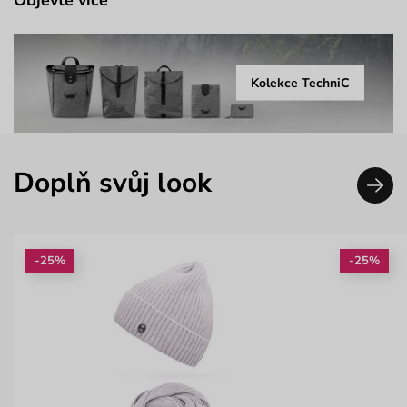
Objevte více
Kolekce TechniC
Doplň svůj look
-25%
-25%