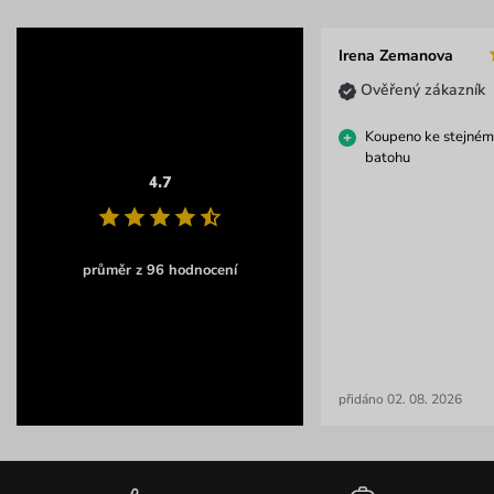
Irena Zemanova
Ověřený zákazník
Koupeno ke stejné
batohu
4.7
průměr z 96 hodnocení
přidáno 02. 08. 2026