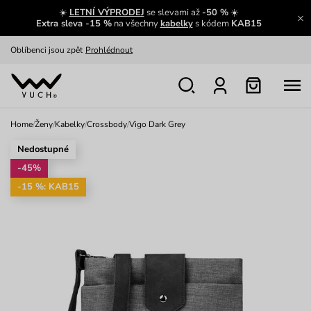
☀️
LETNÍ VÝPRODEJ
se slevami až
-50 %
☀️
Výměna a vrácení zdarma
Zobrazit
Extra sleva -15 %
na všechny
kabelky
s kódem
KAB15
Oblíbenci jsou zpět
Prohlédnout
Nech se inspirovat
Ukázat
Home
/
Ženy
/
Kabelky
/
Crossbody
/
Vigo Dark Grey
Nedostupné
-45%
-15 %: KAB15