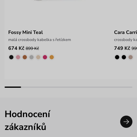
Fossy Mini Teal
Cara Carr
malá crossbody kabelka s řetízkem
crossbody k
674 Kč
749 Kč
899 Kč
99
Hodnocení
zákazníků