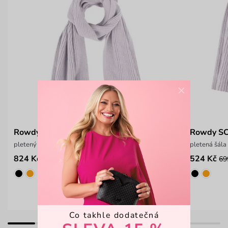
×
Rowdy Set Light Grey
Rowdy SC
pletený set šály a čepice s kovovým logem
pletená šál
824 Kč
524 Kč
1 099 Kč
69
Co takhle dodatečná