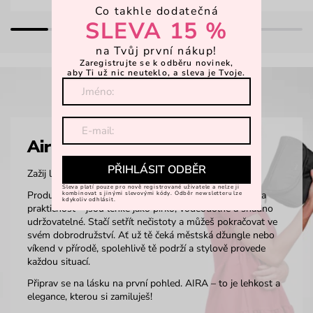
Co takhle dodatečná
SLEVA 15 %
na Tvůj první nákup!
Zaregistrujte se k odběru novinek,
aby Ti už nic neuteklo, a sleva je Tvoje.
Aira
PŘIHLÁSIT ODBĚR
Zažij lehkost na vlastní kůži.
Sleva platí pouze pro nově registrované uživatele a nelze ji
Produkty z materiálu AIRA byly navrženy s důrazem na
kombinovat s jinými slevovými kódy. Odběr newsletteru lze
kdykoliv odhlásit.
praktičnost – jsou lehké jako pírko, voděodolné a snadno
udržovatelné. Stačí setřít nečistoty a můžeš pokračovat ve
svém dobrodružství. Ať už tě čeká městská džungle nebo
víkend v přírodě, spolehlivě tě podrží a stylově provede
každou situací.
Připrav se na lásku na první pohled. AIRA – to je lehkost a
elegance, kterou si zamiluješ!