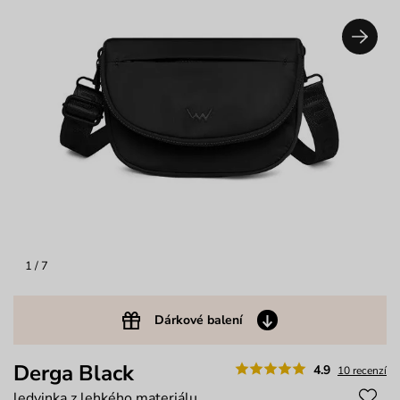
1
/ 7
Dárkové balení
Derga Black
4.9
10 recenzí
ledvinka z lehkého materiálu