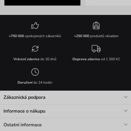
+750 000
spokojených zákazníků
+250 000
produktů skladem
Vrácení zdarma
do 30 dnů
Doprava zdarma
od 1 300 Kč
Doručení
do 24 hodin
Zákaznická podpora
V pracovních dnech Po-Pá: 8-17h
Informace o nákupu
info@vuch.cz
Kontakt
Ostatní informace
+420 466 566 493
Doprava a platba