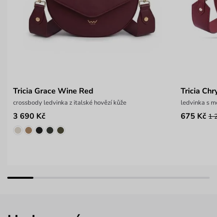
Tricia Grace Wine Red
Tricia Chr
crossbody ledvinka z italské hovězí kůže
ledvinka s m
3 690 Kč
675 Kč
1 