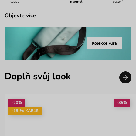
kapsa
magnet
balení
Objevte více
Kolekce Aira
Doplň svůj look
-20%
-35%
-15 %: KAB15