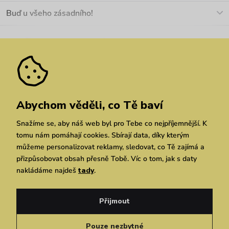
O nás
Buď u všeho zásadního!
Materiály a údržba
Kariéra
Nejčastější dotazy
Novinky
Slevy
Akce
Velkoobchod
Vrácení a reklamace
We Care
Odebírat
Pozáruční opravy
Dárkové poukazy
Zásady ochrany osobních údajů
zde
Vuchlook
Prodejny
Praha
Brno
Chrudim
Abychom věděli, co Tě baví
Snažíme se, aby náš web byl pro Tebe co nejpříjemnější. K
tomu nám pomáhají cookies. Sbírají data, díky kterým
můžeme personalizovat reklamy, sledovat, co Tě zajímá a
přizpůsobovat obsah přesně Tobě. Víc o tom, jak s daty
nakládáme najdeš
tady
.
Copyright © 2026 Vuch s.r.o. Všechna práva vyhrazena. Technicky zajišťuje
Simplia.cz
Přijmout
Obchodní podmínky
Zásady ochrany osobních údajů
Pouze nezbytné