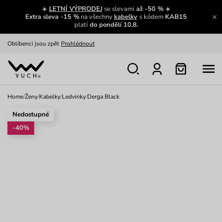
Zajímavosti ze světa Vuch:
Přečíst
☀️
LETNÍ VÝPRODEJ
se slevami
až -50 %
☀️
Extra sleva -15 %
na všechny
kabelky
s kódem
KAB15
Výměna a vrácení zdarma
Zobrazit
platí
do pondělí 10.8.
Oblíbenci jsou zpět
Prohlédnout
Nech se inspirovat
Ukázat
Home
/
Ženy
/
Kabelky
/
Ledvinky
/
Derga Black
Nedostupné
-40%