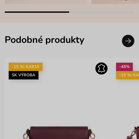
Podobné produkty
-15 %: KAB15
-48%
SK VÝROBA
-15 %: K