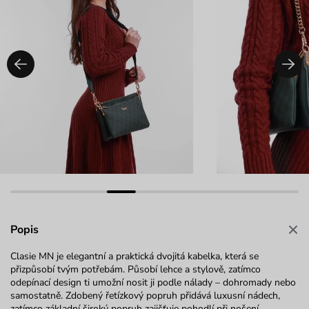
Popis
Clasie MN je elegantní a praktická dvojitá kabelka, která se
přizpůsobí tvým potřebám. Působí lehce a stylově, zatímco
odepínací design ti umožní nosit ji podle nálady – dohromady nebo
samostatně. Zdobený řetízkový popruh přidává luxusní nádech,
zatímco základní široký popruh zajišťuje pohodlí při nošení.