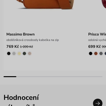
Massimo Brown
Prisco Wi
obdélníková crossbody kabelka na zip
odolná vych
769 Kč
699 Kč
1 099 Kč
99
Hodnocení