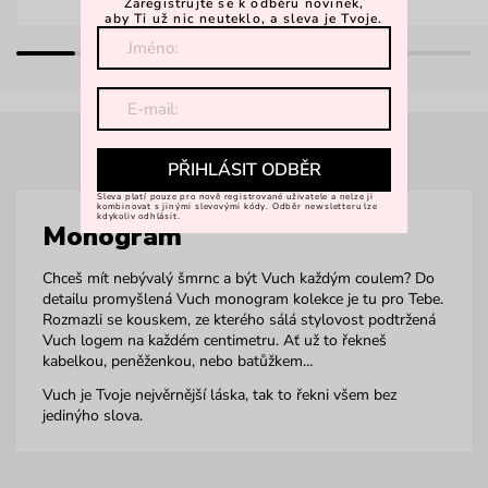
Zaregistrujte se k odběru novinek,
aby Ti už nic neuteklo, a sleva je Tvoje.
PŘIHLÁSIT ODBĚR
Sleva platí pouze pro nově registrované uživatele a nelze ji
kombinovat s jinými slevovými kódy. Odběr newsletteru lze
kdykoliv odhlásit.
Monogram
Chceš mít nebývalý šmrnc a být Vuch každým coulem? Do
detailu promyšlená Vuch monogram kolekce je tu pro Tebe.
Rozmazli se kouskem, ze kterého sálá stylovost podtržená
Vuch logem na každém centimetru. Ať už to řekneš
kabelkou, peněženkou, nebo batůžkem…
Vuch je Tvoje nejvěrnější láska, tak to řekni všem bez
jedinýho slova.