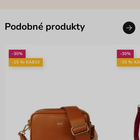
Podobné produkty
-30%
-30%
-15 %: KAB15
-15 %: K