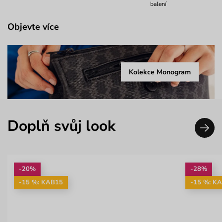
balení
Objevte více
Kolekce Monogram
Doplň svůj look
-20%
-28%
-15 %: KAB15
-15 %: K