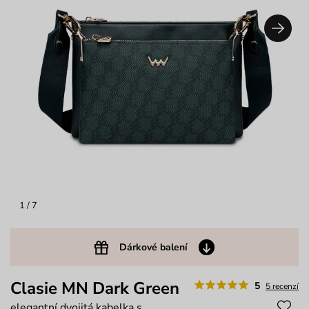
1
/ 7
Dárkové balení
Clasie MN Dark Green
5
5 recenzí
elegantní dvojitá kabelka s