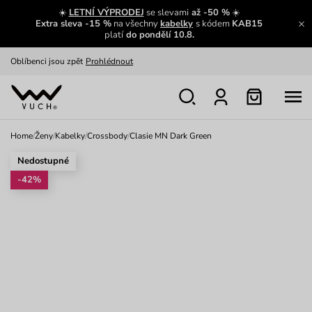
Zajímavosti ze světa Vuch:
Přečíst
☀️
LETNÍ VÝPRODEJ
se slevami
až -50 %
☀️
Extra sleva -15 %
na všechny
kabelky
s kódem
KAB15
Výměna a vrácení zdarma
Zobrazit
platí
do pondělí 10.8.
Oblíbenci jsou zpět
Prohlédnout
Nech se inspirovat
Ukázat
Home
/
Ženy
/
Kabelky
/
Crossbody
/
Clasie MN Dark Green
Nedostupné
-42%