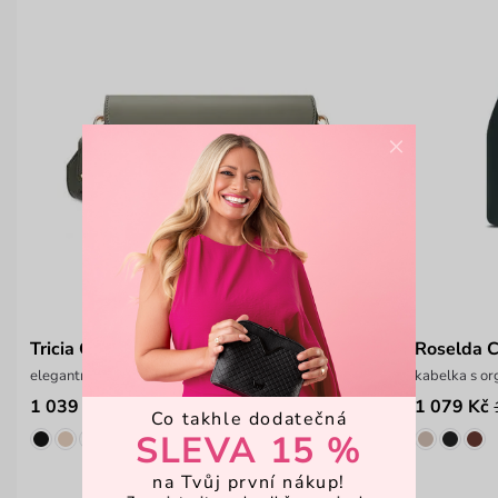
×
Tricia Green
Roselda 
elegantní ledvinka s nastavitelným popruhem
kabelka s o
1 039 Kč
1 079 Kč
1 299 Kč
Co takhle dodatečná
SLEVA 15 %
na Tvůj první nákup!