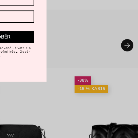
DBĚR
rované uživatele a
vovými kódy. Odběr
.
-38%
-15 %: KAB15