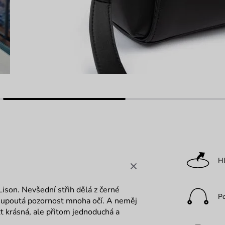
Hl
ison. Nevšední střih dělá z černé
P
a upoutá pozornost mnoha očí. A neměj
fakt krásná, ale přitom jednoduchá a