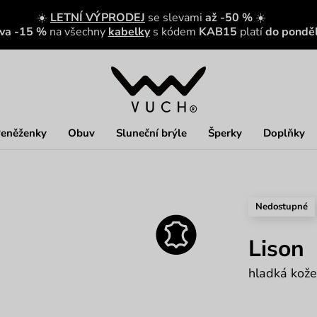
☀️
LETNÍ VÝPRODEJ
se slevami
až -50 %
☀️
eva -15 %
na všechny
kabelky
s kódem
KAB15
platí
do ponděl
eněženky
Obuv
Sluneční brýle
Šperky
Doplňky
Nedostupné
Lison
hladká kože