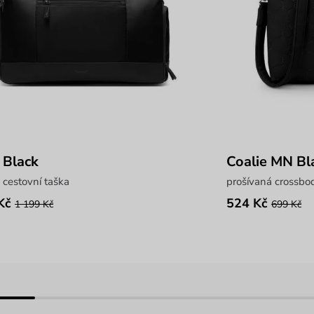
 Black
Coalie MN Bl
 cestovní taška
prošívaná crossbo
Kč
524 Kč
1 199 Kč
699 Kč