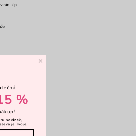
vírání zip
ůže
×
atečná
15 %
nákup!
ěru novinek,
sleva je Tvoje.