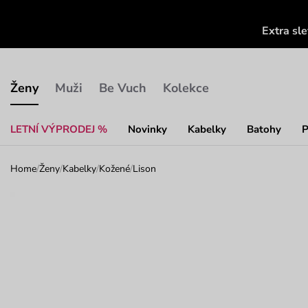
Extra sl
Ženy
Muži
Be Vuch
Kolekce
LETNÍ VÝPRODEJ %
Novinky
Kabelky
Batohy
P
Home
/
Ženy
/
Kabelky
/
Kožené
/
Lison