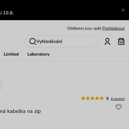
Zajímavosti ze světa Vuch:
Přečíst
í 10.8.
Výměna a vrácení zdarma
Zobrazit
Oblíbenci jsou zpět
Prohlédnout
Nech se inspirovat
Ukázat
Vyhledávání
Limited
Laboratory
5
6 recenzí
ná kabelka na zip