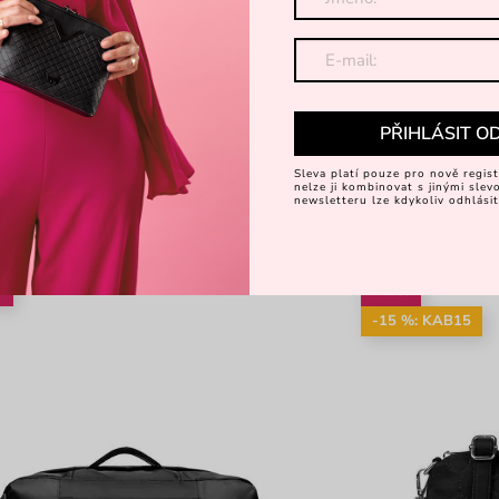
PŘIHLÁSIT O
Sleva platí pouze pro nově regist
nelze ji kombinovat s jinými sle
newsletteru lze kdykoliv odhlásit
%
-25%
-15 %: KAB15