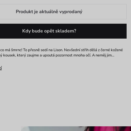
Produkt je aktuálně vyprodaný
Kdy bude opět skladem?
co má šmrnc! To přesně sedí na Lison. Nevšední střih dělá z černé kožené
ý kousek, který zaujme a upoutá pozornost mnoha očí. A neměj jim…
í