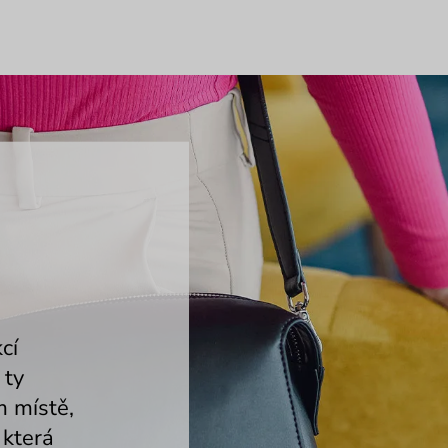
cí
 ty
m místě,
 která