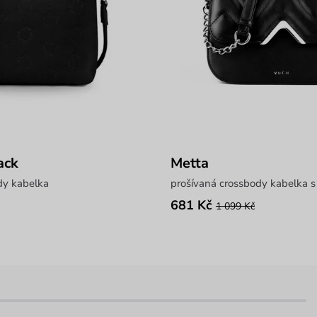
ack
Metta
dy kabelka
prošívaná crossbody kabelka s
681 Kč
1 099 Kč