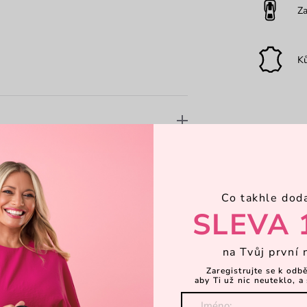
Za
K
Co takhle dod
SLEVA 
na Tvůj první 
Zaregistrujte se k odb
aby Ti už nic neuteklo, a 