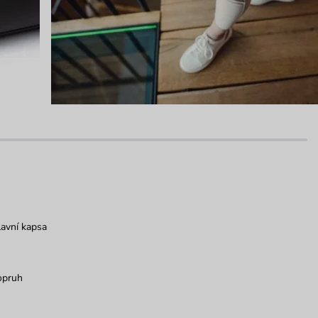
avní kapsa
opruh