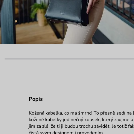
Popis
Kožená kabelka, co má šmrnc! To přesně sedí na L
kožené kabelky jedinečný kousek, který zaujme 
jim za zlé, že ti ji budou trochu závidět. Je totiž 
čistá svým designem i provedením.