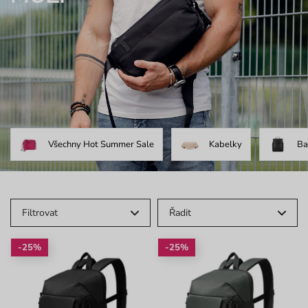
Všechny Hot Summer Sale
Kabelky
Ba
Filtrovat
Řadit
-25%
-25%