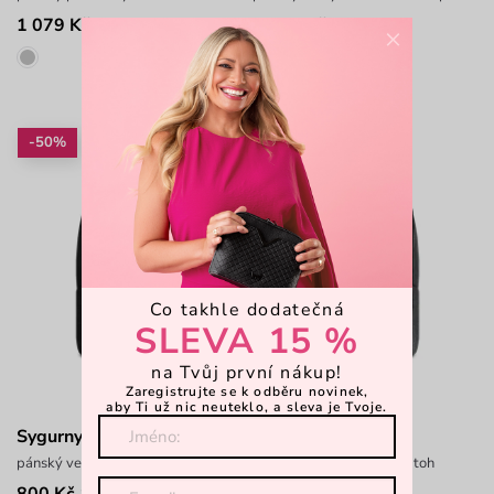
1 079 Kč
1 223 Kč
1 499 Kč
1 699 Kč
×
-50%
-50%
Co takhle dodatečná
SLEVA 15 %
na Tvůj první nákup!
Zaregistrujte se k odběru novinek,
aby Ti už nic neuteklo, a sleva je Tvoje.
Sygurny Men Black
Sygurny Men Grey
pánský velký cestovní batoh
pánský velký cestovní batoh
800 Kč
800 Kč