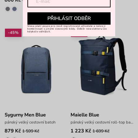
1 599 Kč
1 599 Kč
PŘIHLÁSIT ODBĚR
Sleva platí pouze pro nově registrované uživatele a nelze ji
kombinovat s jinými slevovými kódy. Odběr newsletteru lze
-45%
-28%
kdykoliv odhlásit.
Sygurny Men Blue
Maielle Blue
pánský velký cestovní batoh
pánský velký cestovní roll-top batoh
879 Kč
1 223 Kč
1 599 Kč
1 699 Kč