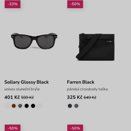
-33%
-50%
Sollary Glossy Black
Farren Black
unisex sluneční brýle
pánská crossbody taška
401 Kč
325 Kč
599 Kč
649 Kč
-50%
-50%