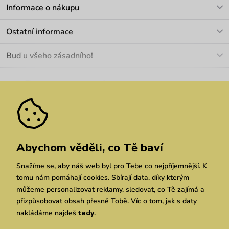
V pracovních dnech Po-Pá: 8-17h
Informace o nákupu
info@vuch.cz
Kontakt
Ostatní informace
+420 466 566 493
Doprava a platba
O nás
Buď u všeho zásadního!
Materiály a údržba
Kariéra
Nejčastější dotazy
Novinky
Slevy
Akce
Velkoobchod
Vrácení a reklamace
We Care
Odebírat
Pozáruční opravy
Dárkové poukazy
Zásady ochrany osobních údajů
zde
Vuchlook
Prodejny
Praha
Brno
Chrudim
Abychom věděli, co Tě baví
Snažíme se, aby náš web byl pro Tebe co nejpříjemnější. K
tomu nám pomáhají cookies. Sbírají data, díky kterým
můžeme personalizovat reklamy, sledovat, co Tě zajímá a
přizpůsobovat obsah přesně Tobě. Víc o tom, jak s daty
nakládáme najdeš
tady
.
Copyright © 2026 Vuch s.r.o. Všechna práva vyhrazena. Technicky zajišťuje