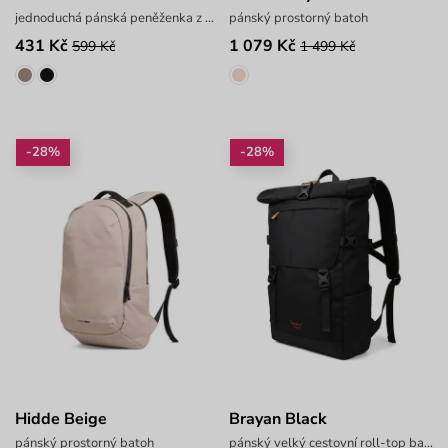
jednoduchá pánská peněženka z hladkého materiálu
pánský prostorný batoh
431 Kč
1 079 Kč
599 Kč
1 499 Kč
-28%
-28%
Hidde Beige
Brayan Black
pánský prostorný batoh
pánský velký cestovní roll-top batoh