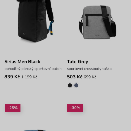
Sirius Men Black
Tate Grey
pohodlný pánský sportovní batoh
sportovní crossbody taška
839 Kč
503 Kč
1 199 Kč
699 Kč
-25%
-30%