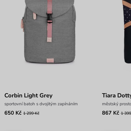
Corbin Light Grey
Tiara Dott
sportovní batoh s dvojitým zapínáním
městský prosto
650 Kč
867 Kč
1 299 Kč
1 399