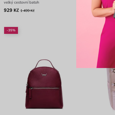
velký cestovní batoh
prostorný bato
929 Kč
974 Kč
1 499 Kč
1 499
-35%
-33%