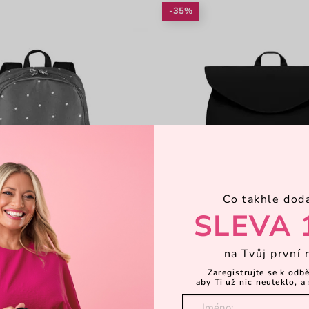
-35%
Co takhle dod
SLEVA 
na Tvůj první 
Zaregistrujte se k odb
aby Ti už nic neuteklo, a 
y Grey
Joanna Canva Black