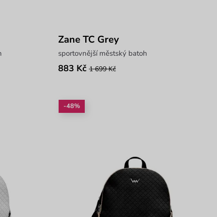
Zane TC Grey
h
sportovnější městský batoh
883 Kč
1 699 Kč
-48%