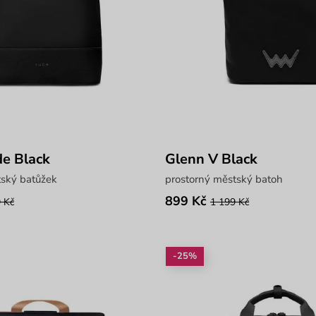
de Black
Glenn V Black
tský batůžek
prostorný městský batoh
899 Kč
 Kč
1 199 Kč
-25%