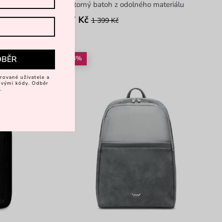
prostorný batoh z odolného materiálu
797 Kč
1 399 Kč
-48%
DBĚR
rované uživatele a
vovými kódy. Odběr
.