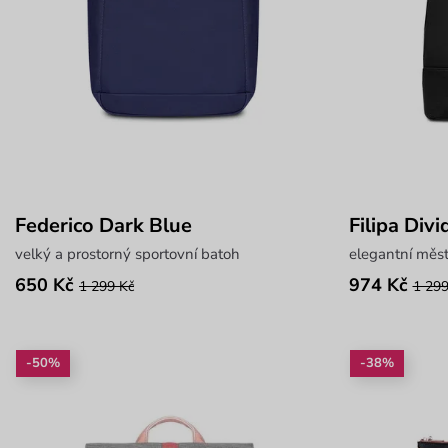
Federico Dark Blue
Filipa Divi
velký a prostorný sportovní batoh
elegantní měs
650 Kč
974 Kč
1 299 Kč
1 299
-50%
-38%