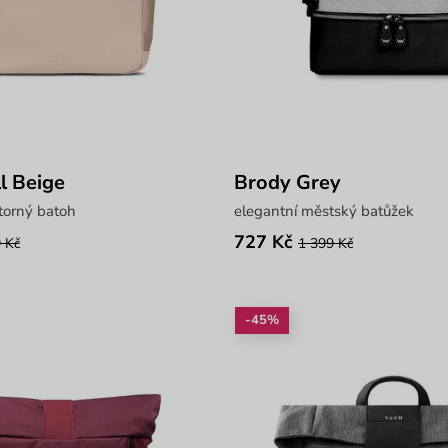
l Beige
Brody Grey
torný batoh
elegantní městský batůžek
727 Kč
 Kč
1 399 Kč
-45%