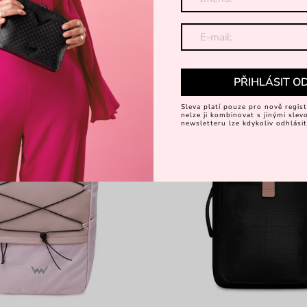
h na zip
městský prostorný batoh na zip
779 Kč
 Kč
1 199 Kč
-20%
PŘIHLÁSIT O
Sleva platí pouze pro nově regist
nelze ji kombinovat s jinými sle
newsletteru lze kdykoliv odhlásit