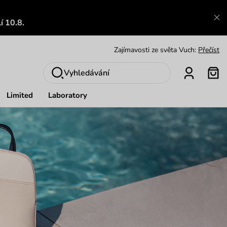
í 10.8.
Zajímavosti ze světa Vuch:
Přečíst
Výměna a vrácení zdarma
Zobrazit
Oblíbenci jsou zpět
Prohlédnout
Vyhledávání
Nech se inspirovat
Ukázat
Limited
Laboratory