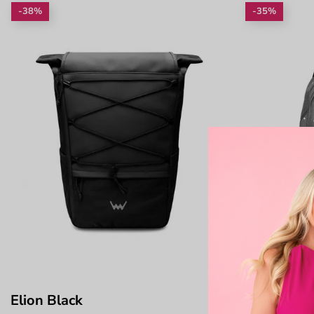
-38%
-35%
Elion Black
Zane Dott