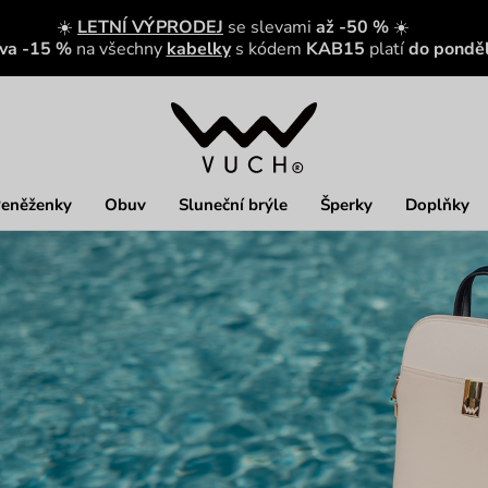
☀️
LETNÍ VÝPRODEJ
se slevami
až -50 %
☀️
eva -15 %
na všechny
kabelky
s kódem
KAB15
platí
do ponděl
eněženky
Obuv
Sluneční brýle
Šperky
Doplňky