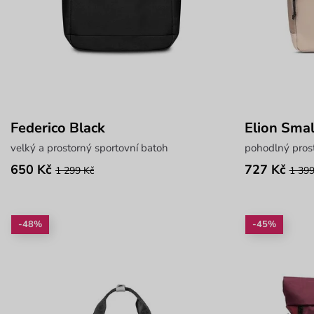
Federico Black
Elion Smal
velký a prostorný sportovní batoh
pohodlný pros
650 Kč
727 Kč
1 299 Kč
1 399
-48%
-45%