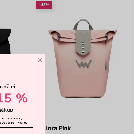
-43%
×
atečná
15 %
nákup!
ěru novinek,
sleva je Tvoje.
Mellora Pink