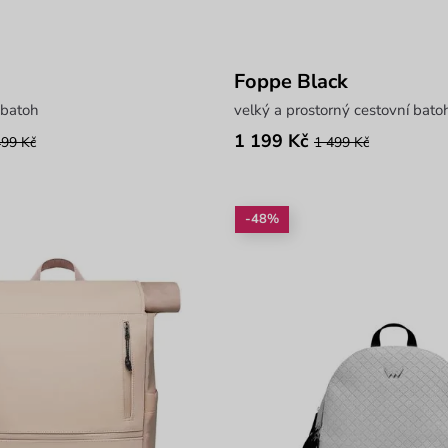
Foppe Black
 batoh
velký a prostorný cestovní bato
1 199 Kč
499 Kč
1 499 Kč
-48%