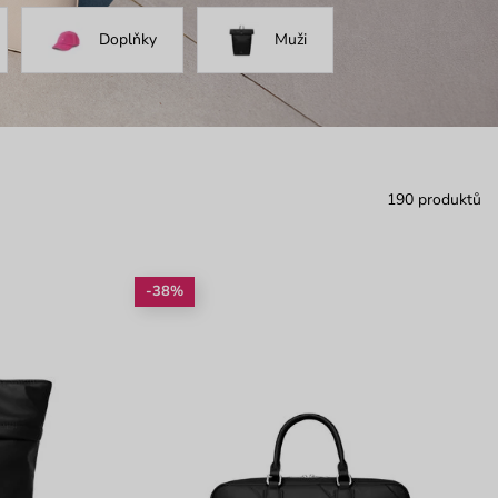
Doplňky
Muži
190 produktů
-38%