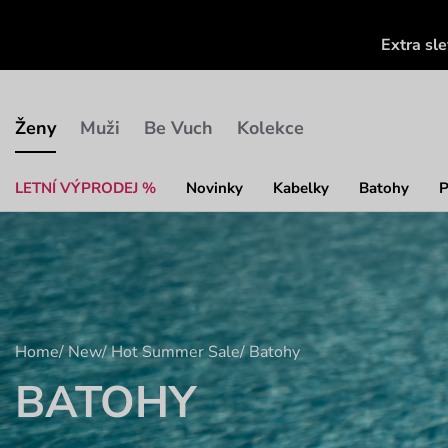
Extra sl
Ženy
Muži
Be Vuch
Kolekce
LETNÍ VÝPRODEJ %
Novinky
Kabelky
Batohy
P
Home
/
New
/
Hot Summer Sale
/
Batohy
BATOHY