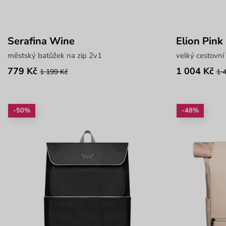
Serafina Wine
Elion Pink
městský batůžek na zip 2v1
velký cestovní
779 Kč
1 004 Kč
1 199 Kč
1 
-50%
-48%