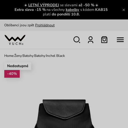
Zajímavosti ze světa Vuch:
Přečíst
☀️
LETNÍ VÝPRODEJ
se slevami
až -50 %
☀️
Extra sleva -15 %
na všechny
kabelky
s kódem
KAB15
Výměna a vrácení zdarma
Zobrazit
platí
do pondělí 10.8.
Oblíbenci jsou zpět
Prohlédnout
Nech se inspirovat
Ukázat
Home
/
Ženy
/
Batohy
/
Batohy
/
Inchel Black
Nedostupné
-40%