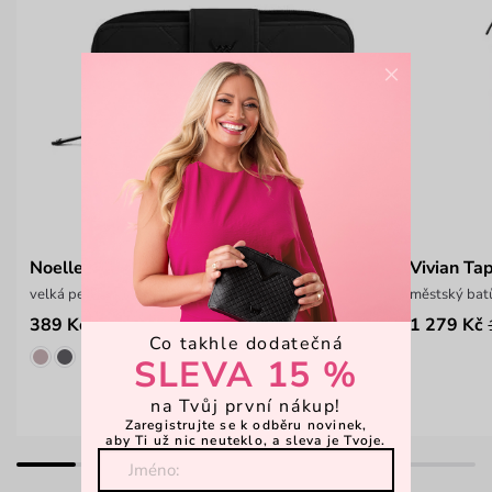
×
Noelle
Vivian Ta
velká peněženka na patent
městský batů
389 Kč
1 279 Kč
599 Kč
Co takhle dodatečná
SLEVA 15 %
na Tvůj první nákup!
Zaregistrujte se k odběru novinek,
aby Ti už nic neuteklo, a sleva je Tvoje.