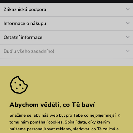
Zákaznická podpora
V pracovních dnech Po-Pá: 8-17h
Informace o nákupu
info@vuch.cz
Kontakt
Ostatní informace
+420 466 566 493
Doprava a platba
O nás
Buď u všeho zásadního!
Materiály a údržba
Kariéra
Nejčastější dotazy
Novinky
Slevy
Akce
Velkoobchod
Vrácení a reklamace
We Care
Odebírat
Pozáruční opravy
Dárkové poukazy
Zásady ochrany osobních údajů
zde
Vuchlook
Prodejny
Praha
Brno
Chrudim
Abychom věděli, co Tě baví
Snažíme se, aby náš web byl pro Tebe co nejpříjemnější. K
tomu nám pomáhají cookies. Sbírají data, díky kterým
můžeme personalizovat reklamy, sledovat, co Tě zajímá a