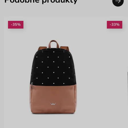
-35%
-33%