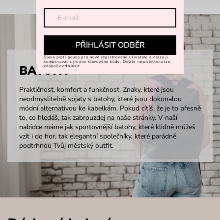
PŘIHLÁSIT ODBĚR
Sleva platí pouze pro nově registrované uživatele a nelze ji
kombinovat s jinými slevovými kódy. Odběr newsletteru lze
BATOHY
kdykoliv odhlásit.
Praktičnost, komfort a funkčnost. Znaky, které jsou
neodmyslitelně spjaty s batohy, které jsou dokonalou
módní alternativou ke kabelkám. Pokud cítíš, že je to přesně
to, co hledáš, tak zabrouzdej na naše stránky. V naší
nabídce máme jak sportovnější batohy, které klidně můžeš
vzít i do hor, tak elegantní společníky, které parádně
podtrhnou Tvůj městský outfit.