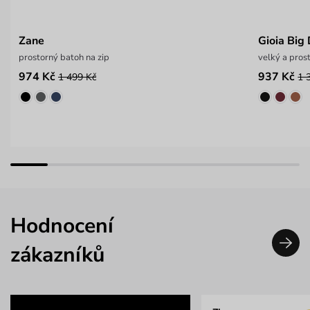
Zane
Gioia Big
prostorný batoh na zip
velký a pros
974 Kč
937 Kč
1 499 Kč
1 
Hodnocení
zákazníků