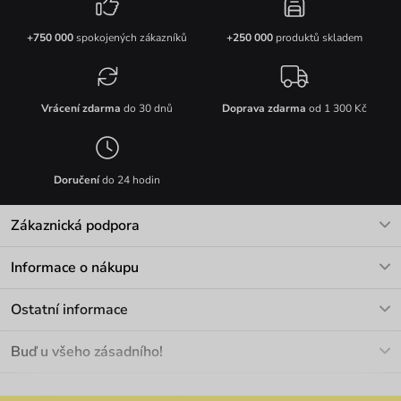
+750 000
spokojených zákazníků
+250 000
produktů skladem
Vrácení zdarma
do 30 dnů
Doprava zdarma
od 1 300 Kč
Doručení
do 24 hodin
Zákaznická podpora
V pracovních dnech Po-Pá: 8-17h
Informace o nákupu
info@vuch.cz
Kontakt
Ostatní informace
+420 466 566 493
Doprava a platba
O nás
Buď u všeho zásadního!
Materiály a údržba
Kariéra
Nejčastější dotazy
Novinky
Slevy
Akce
Velkoobchod