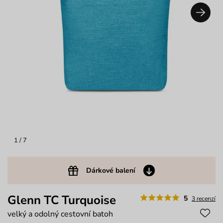
1
/ 7
Dárkové balení
Glenn TC Turquoise
5
3 recenzí
velký a odolný cestovní batoh