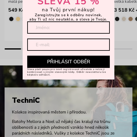
SLEVA 15 %
malá peněženka s květinovou výšivkou
velká kabelk
na Tvůj první nákup!
549 Kč
3 518 Kč
Zaregistrujte se k odběru novinek,
aby Ti už nic neuteklo, a sleva je Tvoje.
PŘIHLÁSIT ODBĚR
Sleva platí pouze pro nově registrované uživatele a nelze ji
kombinovat s jinými slevovými kódy. Odběr newsletteru lze
kdykoliv odhlásit.
TechniC
Kolekce inspirovaná městem i přírodou.
Batohy Mellora a Noel už nějaký čas kralují na trůnu
oblíbenosti a z jejich předností vzniklo hned několik
parádních následníků. Vušky z kolekce TechniC jsou ze