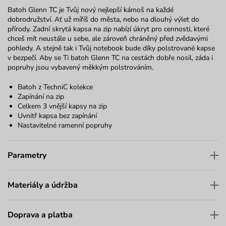
Batoh Glenn TC je Tvůj nový nejlepší kámoš na každé
dobrodružství. Ať už míříš do města, nebo na dlouhý výlet do
přírody. Zadní skrytá kapsa na zip nabízí úkryt pro cennosti, které
chceš mít neustále u sebe, ale zároveň chráněný před zvědavými
pohledy. A stejně tak i Tvůj notebook bude díky polstrované kapse
v bezpečí. Aby se Ti batoh Glenn TC na cestách dobře nosil, záda i
popruhy jsou vybavený měkkým polstrováním.
Batoh z TechniC kolekce
Zapínání na zip
Celkem 3 vnější kapsy na zip
Uvnitř kapsa bez zapínání
Nastavitelné ramenní popruhy
Parametry
Materiály a údržba
Doprava a platba