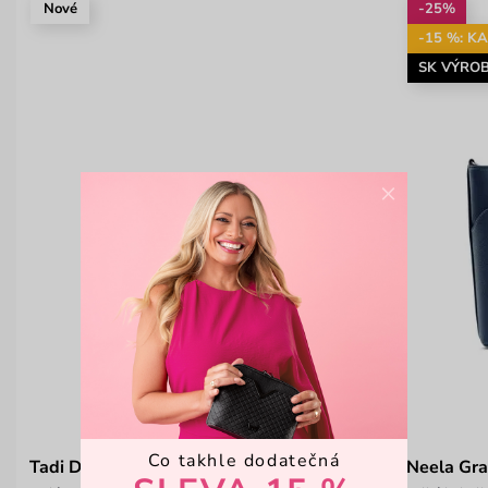
Nové
-25%
-15 %: K
SK VÝRO
×
Co takhle dodatečná
Tadi Daisy Blue
Neela Gra