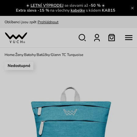
☀️
LETNÍ VÝPRODEJ
se slevami až
-50 %
☀️
Výměna a vrácení zdarma
Zobrazit
Extra sleva -15 %
na všechny
kabelky
s kódem
KAB15
Oblíbenci jsou zpět
Prohlédnout
Nech se inspirovat
Ukázat
Home
/
Ženy
/
Batohy
/
Batůžky
/
Glenn TC Turquoise
Nedostupné