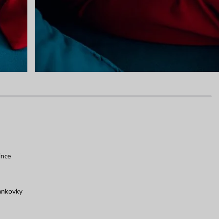
ince
ankovky