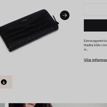
Extravagantní k
hladký kůže s k
si…
Více informac