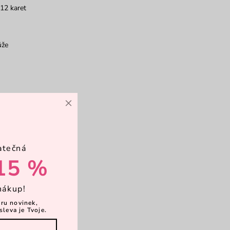
12 karet
ůže
×
atečná
15 %
nákup!
ěru novinek,
sleva je Tvoje.