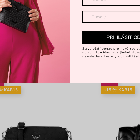
PŘIHLÁSIT O
Sleva platí pouze pro nově regist
nelze ji kombinovat s jinými sle
newsletteru lze kdykoliv odhlásit
%
-38%
%: KAB15
-15 %: KAB15