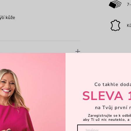
7-
lí kůže
K
Co takhle dod
SLEVA 
na Tvůj první 
Zaregistrujte se k odb
aby Ti už nic neuteklo, a 