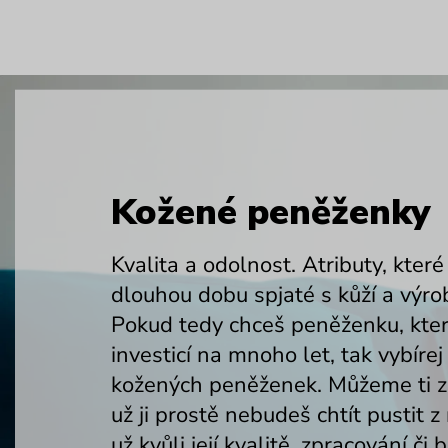
Kožené peněženky
Kvalita a odolnost. Atributy, které
dlouhou dobu spjaté s kůží a výrob
Pokud tedy chceš peněženku, kter
investicí na mnoho let, tak vybírej
kožených peněženek. Můžeme ti za
už ji prostě nebudeš chtít pustit z 
už kvůli její kvalitě, zpracování či 