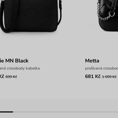
ie MN Black
Metta
vaná crossbody kabelka
prošívaná crossbo
Kč
681 Kč
699 Kč
1 099 Kč