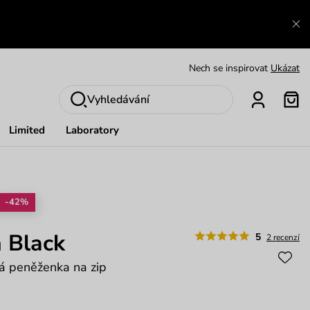
Výměna a vrácení zdarma
Zobrazit
Oblíbenci jsou zpět
Prohlédnout
Nech se inspirovat
Ukázat
Vyhledávání
Limited
Laboratory
-42%
 Black
5
2 recenzí
á peněženka na zip