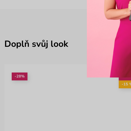
Doplň svůj look
-28%
-25
-15 