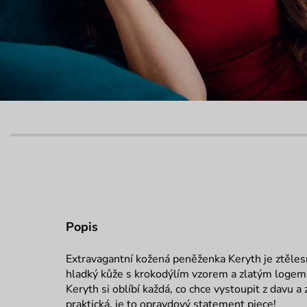
Popis
Extravagantní kožená peněženka Keryth je ztěle
hladký kůže s krokodýlím vzorem a zlatým logem
Keryth si oblíbí každá, co chce vystoupit z davu a 
praktická, je to opravdový statement piece!