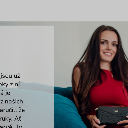
 jsou už
ky z ní.
á je
 z našich
ručit, že
ruky. Ať
barvě. Ty