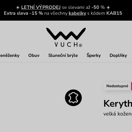
☀️
LETNÍ VÝPRODEJ
se slevami až
-50
% ☀️
Extra sleva -15 %
na všechny
kabelky
s kódem
KAB15
eněženky
Obuv
Sluneční brýle
Šperky
Doplňky
Nedostupné
Keryth
velká kožen