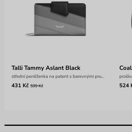
Talli Tammy Aslant Black
Coal
střední peněženka na patent s barevnými pruhy
proší
431 Kč
524 
599 Kč