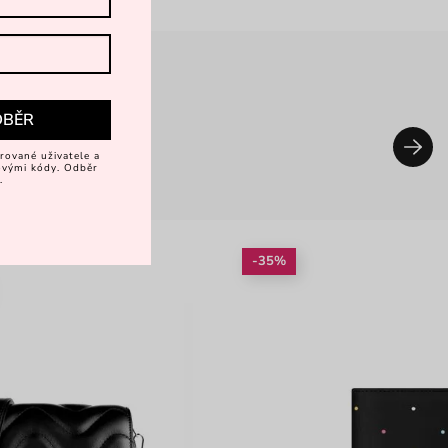
DBĚR
rované uživatele a
vovými kódy. Odběr
.
-35%