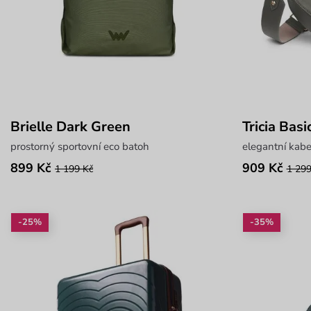
Brielle Dark Green
Tricia Bas
prostorný sportovní eco batoh
elegantní kab
899 Kč
909 Kč
1 199 Kč
1 299
-25%
-35%