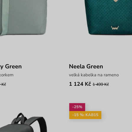
ty Green
Neela Green
 korkem
velká kabelka na rameno
1 124 Kč
 Kč
1 499 Kč
-25%
-15 %: KAB15