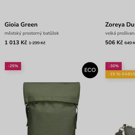
Gioia Green
Zoreya Du
městský prostorný batůžek
velká prošíva
1 013 Kč
506 Kč
1 299 Kč
649 
-25%
-30%
-15 %: KAB1