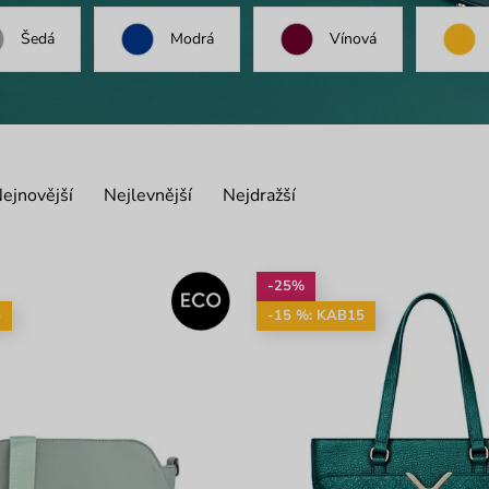
Šedá
Modrá
Vínová
ejnovější
Nejlevnější
Nejdražší
-25%
5
-15 %: KAB15