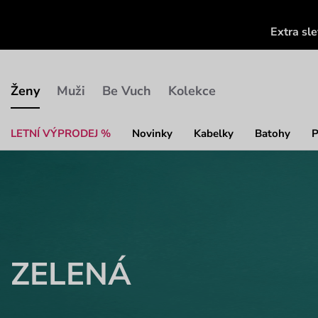
Extra sl
Ženy
Muži
Be Vuch
Kolekce
LETNÍ VÝPRODEJ %
Novinky
Kabelky
Batohy
P
ZELENÁ