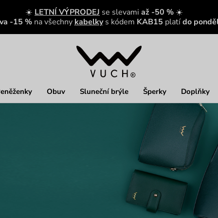
☀️
LETNÍ VÝPRODEJ
se slevami
až -50 %
☀️
eva -15 %
na všechny
kabelky
s kódem
KAB15
platí
do ponděl
eněženky
Obuv
Sluneční brýle
Šperky
Doplňky