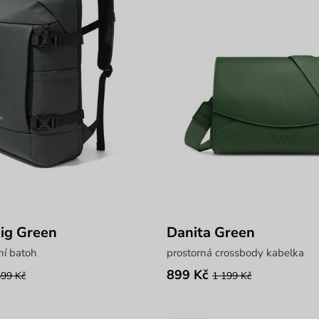
ig Green
Danita Green
ní batoh
prostorná crossbody kabelka
899 Kč
599 Kč
1 199 Kč