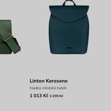
Linton Kerosene
hladký městský batoh
1 013 Kč
1 299 Kč