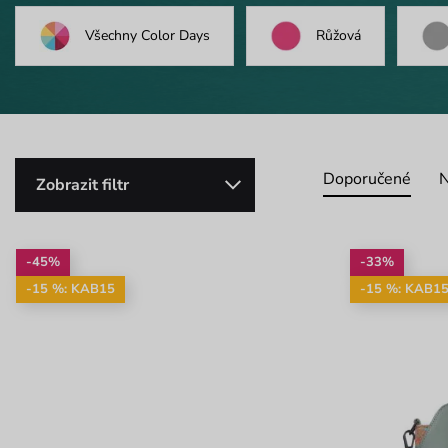
Všechny Color Days
Růžová
Doporučené
N
Zobrazit filtr
-45%
-33%
-15 %: KAB15
-15 %: KAB1