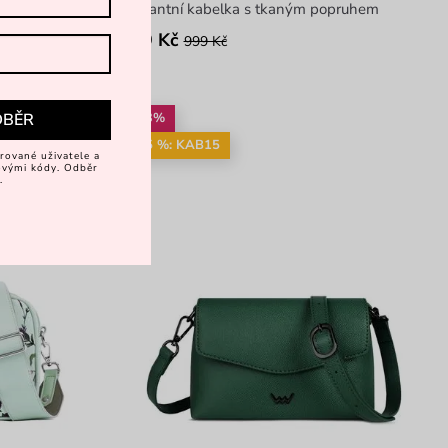
 popruhem
elegantní kabelka s tkaným popruhem
799 Kč
999 Kč
-33%
DBĚR
-15 %: KAB15
rované uživatele a
vovými kódy. Odběr
.