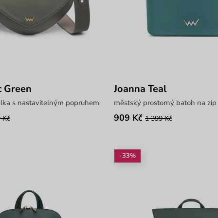
ic Green
Joanna Teal
elka s nastavitelným popruhem
městský prostorný batoh na zip
909 Kč
 Kč
1 399 Kč
-33%