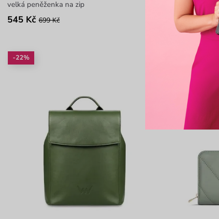
velká peněženka na zip
velká peněžen
545 Kč
489 Kč
699 Kč
699 
-22%
-22%