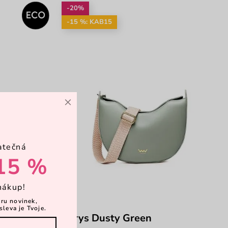
-20%
-15 %: KAB15
×
atečná
15 %
nákup!
ěru novinek,
sleva je Tvoje.
Carys Dusty Green