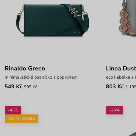
Rinaldo Green
Linea Dus
minimalistické psaníčko s popruhem
eco kabelka s
549 Kč
803 Kč
999 Kč
1 199
-43%
-25%
-15 %: KAB15