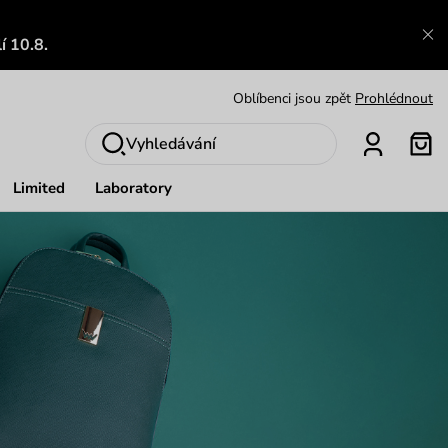
Výměna a vrácení zdarma
Zobrazit
í 10.8.
Oblíbenci jsou zpět
Prohlédnout
Nech se inspirovat
Ukázat
Vyhledávání
Limited
Laboratory