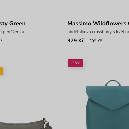
sty Green
Massimo Wildflowers 
ná peněženka
979 Kč
Kč
1 399 Kč
-35%
5