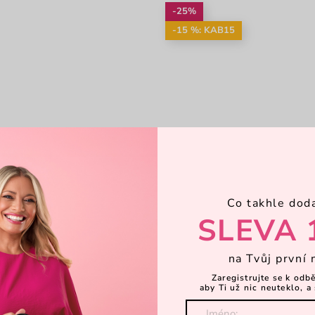
-25%
-15 %: KAB15
Co takhle dod
SLEVA 
na Tvůj první 
Zaregistrujte se k odb
aby Ti už nic neuteklo, a 
cci Green
Sigi Mint