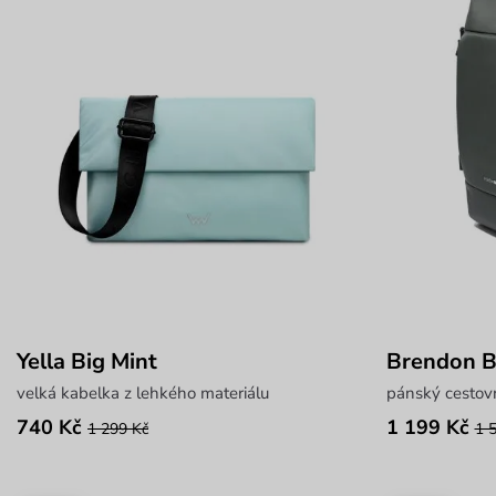
Yella Big Mint
Brendon B
velká kabelka z lehkého materiálu
pánský cestov
740 Kč
1 199 Kč
1 299 Kč
1 