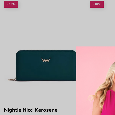
-22%
-30%
Nightie Nicci Kerosene
Nightie Ni