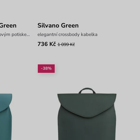
Green
Silvano Green
obdélníková crossbody s květinovým potiskem a výšivkou
elegantní crossbody kabelka
736 Kč
1 099 Kč
-38%