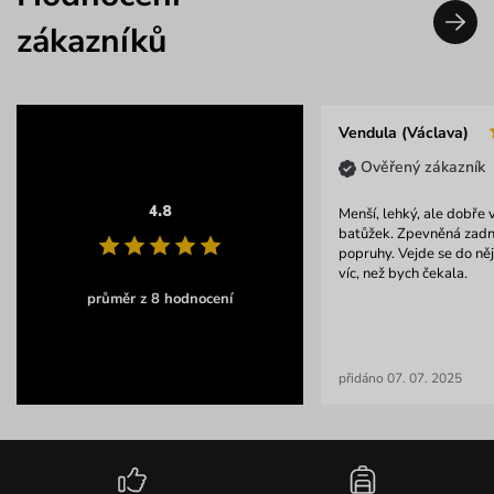
zákazníků
Vendula (Václava)
Ověřený zákazník
4.8
Menší, lehký, ale dobře
batůžek. Zpevněná zadní
popruhy. Vejde se do ně
víc, než bych čekala.
průměr z 8 hodnocení
přidáno 07. 07. 2025