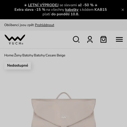
Zajímavosti ze světa Vuch:
Přečíst
☀️
LETNÍ VÝPRODEJ
se slevami
až -50 %
☀️
Extra sleva -15 %
na všechny
kabelky
s kódem
KAB15
Výměna a vrácení zdarma
Zobrazit
platí
do pondělí 10.8.
Oblíbenci jsou zpět
Prohlédnout
Nech se inspirovat
Ukázat
Home
/
Ženy
/
Batohy
/
Batohy
/
Cesare Beige
Nedostupné