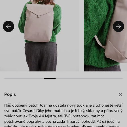
Popis
Náš oblíbený batoh Joanna dostala nový look a je z toho ještě větší
sympaťák Cesare! Díky jeho materiálu je lehký, skladný a připravený
zvládnout jak Tvoje A4 lejstra, tak Tvůj notebook, zatímco
polstrované popruhy a pevná záda Ti zaručí pohodlí. Ať už jdeš na
schůzku, do parku, nebo dobývat městskou džungli, tenhle batoh