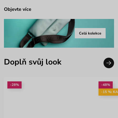
Objevte více
Celá kolekce
Doplň svůj look
-28%
-48%
-15 %: K