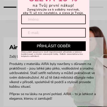
na Tvůj první nákup!
Zaregistrujte se k odběru novinek,
aby Ti už nic neuteklo, a sleva je Tvoje.
PŘIHLÁSIT ODBĚR
Aira
Sleva platí pouze pro nově registrované uživatele a nelze ji
kombinovat s jinými slevovými kódy. Odběr newsletteru lze
Zažij lehkost na vlastní kůži.
kdykoliv odhlásit.
Produkty z materiálu AIRA byly navrženy s důrazem na
praktičnost – jsou lehké jako pírko, voděodolné a snadno
udržovatelné. Stačí setřít nečistoty a můžeš pokračovat ve
svém dobrodružství. Ať už tě čeká městská džungle nebo
víkend v přírodě, spolehlivě tě podrží a stylově provede
každou situací.
Připrav se na lásku na první pohled. AIRA – to je lehkost a
elegance, kterou si zamiluješ!