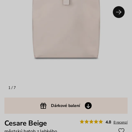
1
/ 7
Dárkové balení
Cesare Beige
4.8
8 recenzí
městský batoh z lehkého