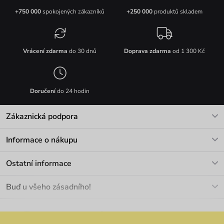
+750 000
spokojených zákazníků
+250 000
produktů skladem
Vrácení zdarma
do 30 dnů
Doprava zdarma
od 1 300 Kč
Doručení
do 24 hodin
Zákaznická podpora
V pracovních dnech Po-Pá: 8-17h
Informace o nákupu
info@vuch.cz
Kontakt
Ostatní informace
+420 466 566 493
Doprava a platba
O nás
Buď u všeho zásadního!
Materiály a údržba
Kariéra
Nejčastější dotazy
Novinky
Slevy
Akce
Velkoobchod
Vrácení a reklamace