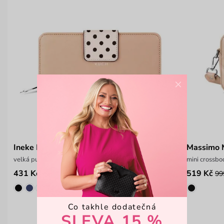
×
Ineke Beige
Massimo M
velká puntíkatá peněženka na patent
mini crossb
431 Kč
519 Kč
599 Kč
99
Co takhle dodatečná
SLEVA 15 %