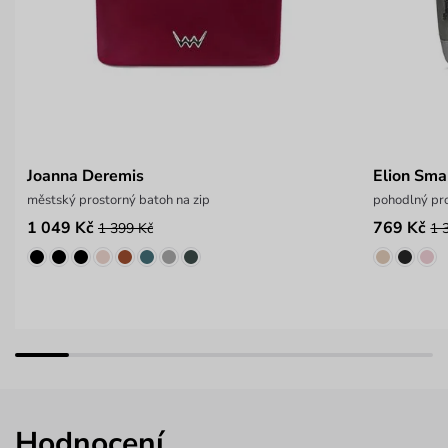
Joanna Deremis
Elion Sma
městský prostorný batoh na zip
pohodlný pr
1 049 Kč
769 Kč
1 399 Kč
1 
Hodnocení