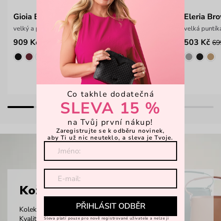
Gioia Big Brown
Eleria Br
velký a prostorný batoh
velká puntík
909 Kč
503 Kč
1 399 Kč
69
Co takhle dodatečná
SLEVA 15 %
na Tvůj první nákup!
Zaregistrujte se k odběru novinek,
aby Ti už nic neuteklo, a sleva je Tvoje.
Kožené kabelky
PŘIHLÁSIT ODBĚR
Kolekce kožených kabelek nadchne i ty nejnáročnější.
Kvalita až na prvním místě, design, který neomrzí a
Sleva platí pouze pro nově registrované uživatele a nelze ji