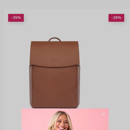
-35%
-28%
×