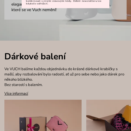
kombinovat s jinými slevovými kódy. Odběr newsletteru lze
elegance, která zaujme i náročné oko. Jsou zkrátka věci,
kdykoliv odhlásit.
které se ve Vuch nemění!
Dárkové balení
Ve VUCH balíme každou objednávku do krásné dárkové krabičky s
mašlí, aby rozbalování bylo radostí, ať už pro sebe nebo jako dárek pro
někoho blízkého.
Bez starostí s balením.
Více informací