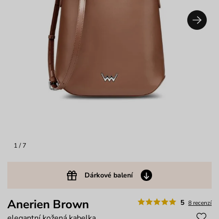
1
/ 7
Dárkové balení
Anerien Brown
5
8 recenzí
elegantní kožená kabelka