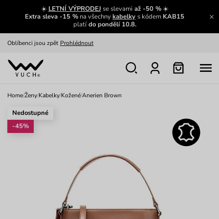
Zajímavosti ze světa Vuch:
Přečíst
☀️
LETNÍ VÝPRODEJ
se slevami
až -50 %
☀️
Extra sleva -15 %
na všechny
kabelky
s kódem
KAB15
Výměna a vrácení zdarma
Zobrazit
platí
do pondělí 10.8.
Oblíbenci jsou zpět
Prohlédnout
Nech se inspirovat
Ukázat
Home
/
Ženy
/
Kabelky
/
Kožené
/
Anerien Brown
Nedostupné
-45%