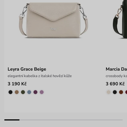
Leyra Grace Beige
Marcia Da
elegantní kabelka z italské hovězí kůže
crossbody ka
3 190 Kč
3 690 Kč