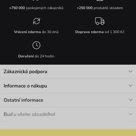
+750 000
spokojených zákazníků
+250 000
produktů skladem
Vrácení zdarma
do 30 dnů
Doprava zdarma
od 1 300 Kč
Doručení
do 24 hodin
Zákaznická podpora
V pracovních dnech Po-Pá: 8-17h
Informace o nákupu
info@vuch.cz
Kontakt
Ostatní informace
+420 466 566 493
Doprava a platba
O nás
Buď u všeho zásadního!
Materiály a údržba
Kariéra
Nejčastější dotazy
Novinky
Slevy
Akce
Velkoobchod
Vrácení a reklamace