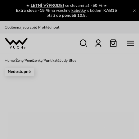
Zajímavosti ze světa Vuch:
Přečíst
☀️
LETNÍ VÝPRODEJ
se slevami
až -50 %
☀️
Extra sleva -15 %
na všechny
kabelky
s kódem
KAB15
Výměna a vrácení zdarma
Zobrazit
platí
do pondělí 10.8.
Oblíbenci jsou zpět
Prohlédnout
Nech se inspirovat
Ukázat
Home
/
Ženy
/
Peněženky
/
Puntíkaté
/
Judy Blue
Nedostupné