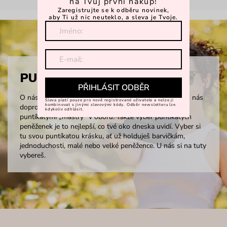
na Tvůj první nákup!
Zaregistrujte se k odběru novinek,
aby Ti už nic neuteklo, a sleva je Tvoje.
PUNTÍKATÉ PENĚŽENKY
PŘIHLÁSIT ODBĚR
O nás se ví, že máme na puntíky slabost. Za ta léta, co nás
Sleva platí pouze pro nově registrované uživatele a nelze ji
kombinovat s jinými slevovými kódy. Odběr newsletteru lze
doprovází na naší Vuch cestě, si troufáme říct, že jsme
kdykoliv odhlásit.
puntíkatými „mástry“ v oboru. Takže výběr puntíkatých
peněženek je to nejlepší, co tvé oko dneska uvidí. Vyber si
tu svou puntíkatou krásku, ať už holduješ barvičkám,
jednoduchosti, malé nebo velké peněžence. U nás si na tuty
vybereš.