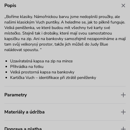
Popis
„Boříme klasiky. Námořnickou barvu jsme nedoplnili proužky, ale
našimi klasickým Vuch puntíky. A heleďme se, jak to pěkně funguje.
Velká peněženka, ve které budou mít všechny tvé karty své
místečko. Stejně tak i drobáky, které mají svou samostatnou
kapsičku na zip. Ani na bankovky samozřejmě nezapomínáme a mají
tam svůj velkorysý prostor, takže jich můžeš do Judy Blue
naládovat spoustu. “
Uzavíratelná kapsa na zip na mince
Přihrádka na fotku
Velká prostorná kapsa na bankovky
Kartička Vuch – identifikace při ztrátě peněženky
Parametry
Materiály a údržba
Doprava a platba