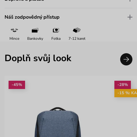
Náš zodpovědný přístup
Mince
Bankovky
Fotka
7-12 karet
Doplň svůj look
-45%
-28%
-15 %: K