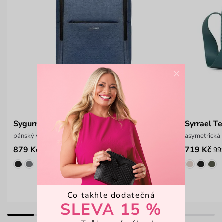
×
Sygurny Men Blue
Syrrael Te
pánský velký cestovní batoh
asymetrická
879 Kč
719 Kč
1 599 Kč
99
Co takhle dodatečná
SLEVA 15 %