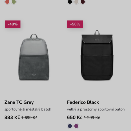
-48%
-50%
Zane TC Grey
Federico Black
sportovnější městský batoh
velký a prostorný sportovní batoh
883 Kč
650 Kč
1 699 Kč
1 299 Kč