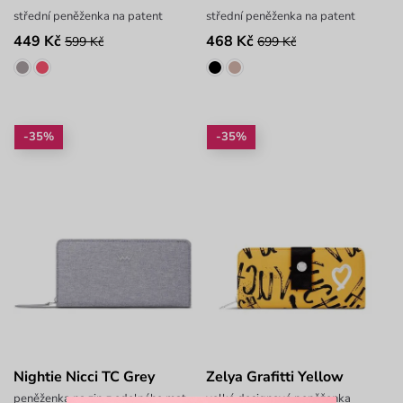
střední peněženka na patent
střední peněženka na patent
449 Kč
468 Kč
599 Kč
699 Kč
-35%
-35%
Nightie Nicci TC Grey
Zelya Grafitti Yellow
peněženka na zip z odolného materiálu
velká designová peněženka