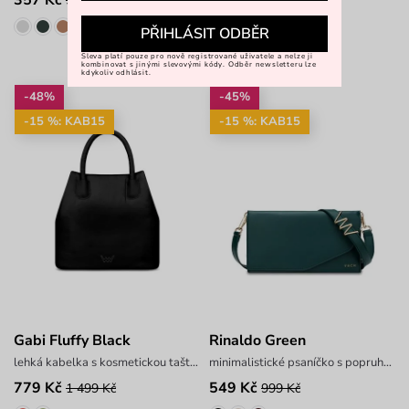
549 Kč
599 Kč
PŘIHLÁSIT ODBĚR
Sleva platí pouze pro nově registrované uživatele a nelze ji
kombinovat s jinými slevovými kódy. Odběr newsletteru lze
kdykoliv odhlásit.
-48%
-45%
-15 %: KAB15
-15 %: KAB15
Gabi Fluffy Black
Rinaldo Green
lehká kabelka s kosmetickou taštičkou
minimalistické psaníčko s popruhem
779 Kč
549 Kč
1 499 Kč
999 Kč