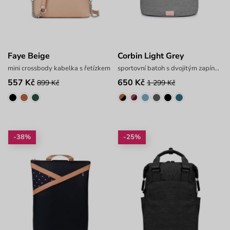
Faye Beige
Corbin Light Grey
mini crossbody kabelka s řetízkem
sportovní batoh s dvojitým zapínáním
557 Kč
650 Kč
899 Kč
1 299 Kč
-38%
-25%