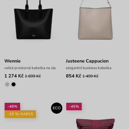
Wennie
Justeene Cappucion
velká prostorná kabelka na zip
elegantní business kabelka
1 274 Kč
854 Kč
1 699 Kč
1 499 Kč
-48%
-45%
-15 %: KAB15