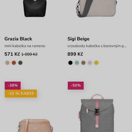
Grazia Black
Sigi Beige
mini kabelka na rameno
crossbody kabelka s barevným popruhem
571 Kč
899 Kč
1 099 Kč
-38%
-50%
-15 %: KAB15