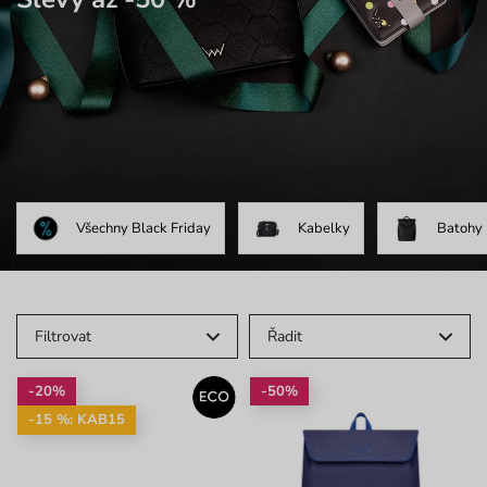
Všechny Black Friday
Kabelky
Batohy
Filtrovat
Řadit
-20%
-50%
-15 %: KAB15