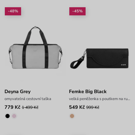
-48%
-45%
Deyna Grey
Femke Big Black
omyvatelná cestovní taška
velká peněženka s poutkem na ruku
779 Kč
549 Kč
1 499 Kč
999 Kč