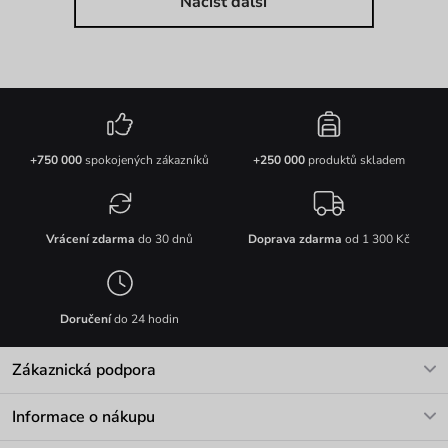
Načíst další
+750 000
spokojených zákazníků
+250 000
produktů skladem
Vrácení zdarma
do 30 dnů
Doprava zdarma
od 1 300 Kč
Doručení
do 24 hodin
Zákaznická podpora
V pracovních dnech Po-Pá: 8-17h
Informace o nákupu
info@vuch.cz