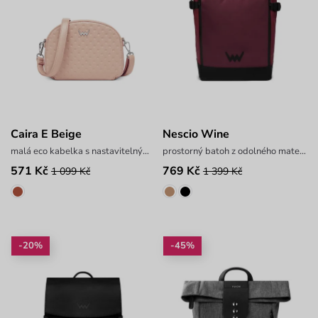
Caira E Beige
Nescio Wine
malá eco kabelka s nastavitelným popruhem
prostorný batoh z odolného materiálu
571 Kč
769 Kč
1 099 Kč
1 399 Kč
-20%
-45%