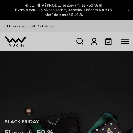
Zajímavosti ze světa Vuch:
Přečíst
☀️
LETNÍ VÝPRODEJ
se slevami
až -50 %
☀️
Extra sleva -15 %
na všechny
kabelky
s kódem
KAB15
Výměna a vrácení zdarma
Zobrazit
platí
do pondělí 10.8.
Oblíbenci jsou zpět
Prohlédnout
Nech se inspirovat
Ukázat
BLACK FRIDAY
Slevy až -50 %