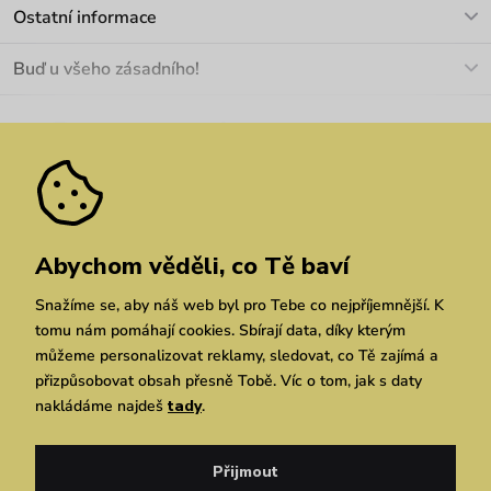
Kontakt
Ostatní informace
+420 466 566 493
Doprava a platba
O nás
Buď u všeho zásadního!
Materiály a údržba
Kariéra
Nejčastější dotazy
Novinky
Slevy
Akce
Velkoobchod
Vrácení a reklamace
We Care
Odebírat
Pozáruční opravy
Dárkové poukazy
Zásady ochrany osobních údajů
zde
Vuchlook
Prodejny
Praha
Brno
Chrudim
Abychom věděli, co Tě baví
Snažíme se, aby náš web byl pro Tebe co nejpříjemnější. K
tomu nám pomáhají cookies. Sbírají data, díky kterým
můžeme personalizovat reklamy, sledovat, co Tě zajímá a
přizpůsobovat obsah přesně Tobě. Víc o tom, jak s daty
nakládáme najdeš
tady
.
Copyright © 2026 Vuch s.r.o. Všechna práva vyhrazena. Technicky zajišťuje
Simplia.cz
Přijmout
Obchodní podmínky