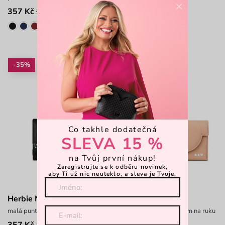
×
357 Kč
389 Kč
549 Kč
599 Kč
-35%
-35%
Co takhle dodatečná
SLEVA 15 %
na Tvůj první nákup!
Zaregistrujte se k odběru novinek,
aby Ti už nic neuteklo, a sleva je Tvoje.
Herbie Mini Black
Femke Beige
malá puntíkatá peněženka na patent
mini peněženka s poutkem na ruku
357 Kč
389 Kč