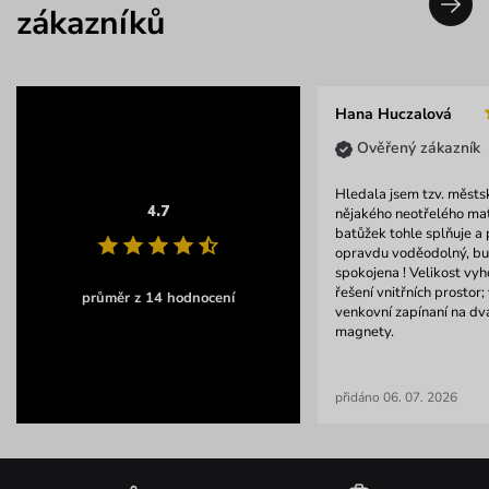
zákazníků
Hana Huczalová
Ověřený zákazník
Hledala jsem tzv. městs
4.7
nějakého neotřelého mat
batůžek tohle splňuje a
opravdu voděodolný, b
spokojena ! Velikost vyh
řešení vnitřních prostor; 
průměr z 14 hodnocení
venkovní zapínaní na dva
magnety.
přidáno 06. 07. 2026