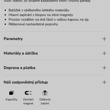
Vuch. Batoh, co zvládne každodenní shon i trochu parády.
Batůžek z oblíbeného lehkého materiálu
Hlavní zapínání s klopou na silné magnety
Prostor rozdělen na dvě části s velkou kapsou na zip
Ribbonové nastavitelné popruhy
Parametry
Materiály a údržba
Doprava a platba
Náš zodpovědný přístup
Kapsičky
Zavírání
Dárkové
magnet
balení