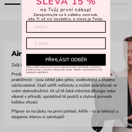
SLEVA 15 %
na Tvůj první nákup!
Zaregistrujte se k odběru novinek,
aby Ti už nic neuteklo, a sleva je Tvoje.
Aira
PŘIHLÁSIT ODBĚR
Zažij lehkost na vlastní kůži.
Sleva platí pouze pro nově registrované uživatele a nelze ji
kombinovat s jinými slevovými kódy. Odběr newsletteru lze
kdykoliv odhlásit.
Produkty z materiálu AIRA byly navrženy s důrazem na
praktičnost – jsou lehké jako pírko, voděodolné a snadno
udržovatelné. Stačí setřít nečistoty a můžeš pokračovat ve
svém dobrodružství. Ať už tě čeká městská džungle nebo
víkend v přírodě, spolehlivě tě podrží a stylově provede
každou situací.
Připrav se na lásku na první pohled. AIRA – to je lehkost a
elegance, kterou si zamiluješ!