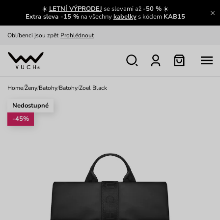
☀️
LETNÍ VÝPRODEJ
se slevami až
-50 %
☀️
Výměna a vrácení zdarma
Zobrazit
Extra sleva -15 %
na všechny
kabelky
s kódem
KAB15
Oblíbenci jsou zpět
Prohlédnout
Nech se inspirovat
Ukázat
Home
/
Ženy
/
Batohy
/
Batohy
/
Zoel Black
Nedostupné
-45%