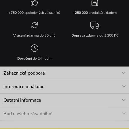
+750 000
spokojených zákazníků
+250 000
produktů skladem
Vrácení zdarma
do 30 dnů
Doprava zdarma
od 1 300 Kč
Doručení
do 24 hodin
Zákaznická podpora
V pracovních dnech Po-Pá: 8-17h
Informace o nákupu
info@vuch.cz
Kontakt
Ostatní informace
+420 466 566 493
Doprava a platba
O nás
Buď u všeho zásadního!
Materiály a údržba
Kariéra
Nejčastější dotazy
Novinky
Slevy
Akce
Velkoobchod