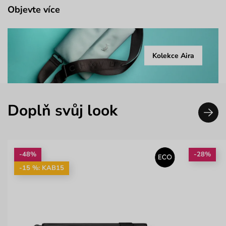
Objevte více
Kolekce Aira
Doplň svůj look
-48%
-28%
-15 %: KAB15