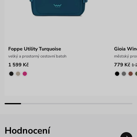
Foppe Utility Turquoise
Gioia Win
velký a prostorný cestovní batoh
městský pro
1 599 Kč
779 Kč
1 
Hodnocení